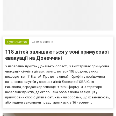
Суспільство
23:40,
5 серпня
118 дітей залишаються у зоні примусової
евакуації на Донеччині
У населених пунктах Донецької області, з яких триває примусова
евакуація сімей із дітьми, залишаються 103 родини, у яких
виховуються 118 дітей. Про це на онлайн-брифінгу повідомила
начальниця служби у справах дітей Донецької ОВА Юлія
Рижакова, передає кореспондент Укрінформу. «На території
населених пунктів, де оголошена обов’язкова евакуація у
примусовий спосіб дітей з батьками чи особами, що їх замінюють,
або іншими законними представниками, у 16 населен...