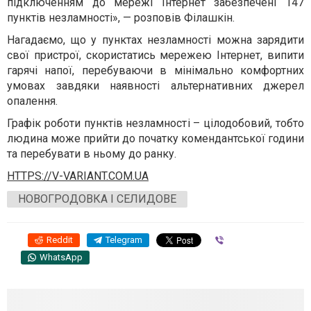
підключенням до мережі Інтернет забезпечені 147
пунктів незламності», — розповів Філашкін.
Нагадаємо, що у пунктах незламності можна зарядити
свої пристрої, скористатись мережею Інтернет, випити
гарячі напої, перебуваючи в мінімально комфортних
умовах завдяки наявності альтернативних джерел
опалення.
Графік роботи пунктів незламності – цілодобовий, тобто
людина може прийти до початку комендантської години
та перебувати в ньому до ранку.
HTTPS://V-VARIANT.COM.UA
НОВОГРОДОВКА І СЕЛИДОВЕ
Reddit
Telegram
Viber
WhatsApp