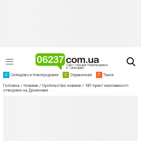
С
Селидово и Новогродовке
С
Справочная
Т
Такси
Головна
Новини
Суспільство новини
181 пункт незламності
створено на Донеччині