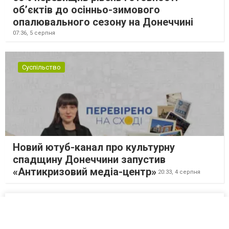
об’єктів до осінньо-зимового
опалювального сезону на Донеччині
07:36,
5 серпня
Суспільство
Новий ютуб-канал про культурну
спадщину Донеччини запустив
«Антикризовий медіа-центр»
20:33,
4 серпня
Суспільство
22:37,
3 серпня
81,6 тонни гуманітарної допомоги