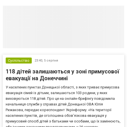
Суспільство
23:40,
5 серпня
118 дітей залишаються у зоні примусової
евакуації на Донеччині
У населених пунктах Донецької області, з яких триває примусова
евакуація сімей із дітьми, залишаються 103 родини, у яких
виховуються 118 дітей. Про це на онлайн-брифінгу повідомила
начальниця служби у справах дітей Донецької ОВА Юлія
Рижакова, передає кореспондент Укрінформу. «На території
населених пунктів, де оголошена обов’язкова евакуація у
примусовий спосіб дітей з батьками чи особами, що їх замінюють,
або іншими законними представниками, у 16 населен...