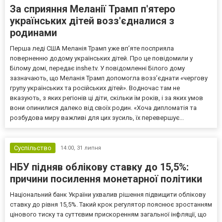
За сприяння Меланії Трамп п'ятеро
українських дітей возз'єдналися з
родинами
Перша леді США Меланія Трамп уже впʼяте посприяла
поверненню додому українських дітей. Про це повідомили у
Білому домі, передає inshe.tv. У повідомленні Білого дому
зазначають, що Меланія Трамп допомогла возз’єднати «чергову
групу українських та російських дітей». Водночас там не
вказують, з яких регіонів ці діти, скільки їм років, і за яких умов
вони опинилися далеко від своїх родин. «Хоча дипломатія та
розбудова миру важливі для цих зусиль, їх перевершує...
Суспільство
14:00,
31 липня
НБУ підняв облікову ставку до 15,5%:
причини посилення монетарної політики
Національний банк України ухвалив рішення підвищити облікову
ставку до рівня 15,5%. Такий крок регулятор пояснює зростанням
цінового тиску та суттєвим прискоренням загальної інфляції, що