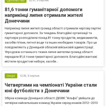
Суспільство
22:37,
3 серпня
81,6 тонни гуманітарної допомоги
наприкінці липня отримали жителі
Донеччини
Наприкінці липня жителі громад області отримали чергову партію
гуманітарної допомоги. За тиждень благодійні організації та
партнери розподілили понад 81 тонну продуктів, медикаментів,
засобів гігієни, питної води та інших необхідних товарів. Про це
повідомляють у Донецькій обласній військовій адміністрації.
Упродовж останнього тижня липня жителям громад області
передали 81,6 тонни гуманітарної допомоги. Благодійні вантажі
містили продуктові набори, засоби...
Спорт
12:35,
3 серпня
Четвертими на чемпіонаті України стали
юні футболісти з Донеччини
Збірна команда Донецької області ДЮФК “Альфа” увійшла до
четвірки найсильніших команд України серед юнаків 2012–2013