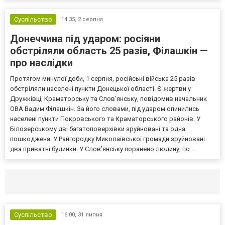
Суспільство
14:35,
2 серпня
Донеччина під ударом: росіяни
обстріляли область 25 разів, Філашкін —
про наслідки
Протягом минулої доби, 1 серпня, російські війська 25 разів
обстріляли населені пункти Донецької області. Є жертви у
Дружківці, Краматорську та Слов’янську, повідомив начальник
ОВА Вадим Філашкін. За його словами, під ударом опинились
населені пункти Покровського та Краматорського районів. У
Білозерському дві багатоповерхівки зруйновані та одна
пошкоджена. У Райгородку Миколаївської громади зруйновані
два приватні будинки. У Слов’янську поранено людину, по...
Селидово и Новогродовке
Справочная
Так
Суспільство
16:00,
31 липня