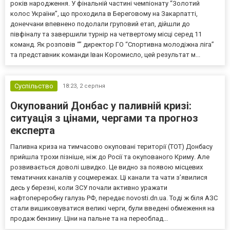
років народження. У фінальній частині чемпіонату “Золотий
колос України”, що проходила в Береговому на Закарпатті,
донеччани впевнено подолали груповий етап, дійшли до
півфіналу та завершили турнір на четвертому місці серед 11
команд. Як розповів “” директор ГО “Спортивна молодіжна ліга”
та представник команди Іван Коромисло, цей результат м...
Суспільство
18:23,
2 серпня
Окупований Донбас у паливній кризі:
ситуація з цінами, чергами та прогноз
експерта
Паливна криза на тимчасово окуповані території (ТОТ) Донбасу
прийшла трохи пізніше, ніж до Росії та окупованого Криму. Але
розвивається доволі швидко. Це видно за появою місцевих
тематичних каналів у соцмережах. Ці канали та чати з’явилися
десь у березні, коли ЗСУ почали активно уражати
нафтопереробну галузь РФ, передає novosti.dn.ua. Тоді ж біля АЗС
стали вишиковуватися великі черги, були введені обмеження на
продаж бензину. Ціни на пальне та на переоблад...