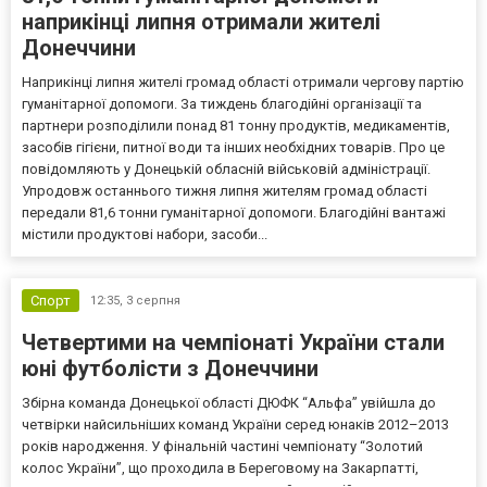
наприкінці липня отримали жителі
Донеччини
Наприкінці липня жителі громад області отримали чергову партію
гуманітарної допомоги. За тиждень благодійні організації та
партнери розподілили понад 81 тонну продуктів, медикаментів,
засобів гігієни, питної води та інших необхідних товарів. Про це
повідомляють у Донецькій обласній військовій адміністрації.
Упродовж останнього тижня липня жителям громад області
передали 81,6 тонни гуманітарної допомоги. Благодійні вантажі
містили продуктові набори, засоби...
Спорт
12:35,
3 серпня
Четвертими на чемпіонаті України стали
юні футболісти з Донеччини
Збірна команда Донецької області ДЮФК “Альфа” увійшла до
четвірки найсильніших команд України серед юнаків 2012–2013
років народження. У фінальній частині чемпіонату “Золотий
колос України”, що проходила в Береговому на Закарпатті,