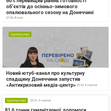
60% перевищив рівень готовності
об’єктів до осінньо-зимового
опалювального сезону на Донеччині
07:36,
Вчора
Суспільство
Новий ютуб-канал про культурну
спадщину Донеччини запустив
«Антикризовий медіа-центр»
20:33,
4 серпня
Суспільство
22:37,
3 серпня
81,6 тонни гуманітарної допомоги