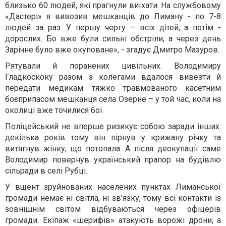
близько 60 людей, які прагнули виїхати. На службовому
«Дастері» я вивозив мешканців до Лиману - по 7-8
людей за раз. У першу чергу – всіх дітей, а потім -
дорослих. Бо вже були сильні обстріли, а через день
Зарічне було вже окуповане», - згадує Дмитро Мазуров.
Рятували й поранених цивільних. Володимиру
Гладкоскоку разом з колегами вдалося вивезти й
передати медикам тяжко травмованого касетним
боєприпасом мешканця села Озерне – у той час, коли на
околиці вже точилися бої.
Поліцейський не вперше ризикує собою заради інших:
декілька років тому він пірнув у крижану річку та
витягнув жінку, що потопала. А після деокупації саме
Володимир повернув український прапор на будівлю
сільради в селі Рубці.
У вщент зруйнованих населених пунктах Лиманської
громади немає ні світла, ні зв’язку, тому всі контакти із
зовнішнім світом відбуваються через офіцерів
громади. Екіпаж «шерифів» атакують ворожі дрони, а