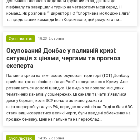
донеччани впевнено подолали груповий етап, дійшли до
півфіналу та завершили турнір на четвертому місці серед 11
команд. Як розповів “” директор ГО “Спортивна молодіжна ліга”
та представник команди Іван Коромисло, цей результат м...
Суспільство
18:23,
2 серпня
Окупований Донбас у паливній кризі:
ситуація з цінами, чергами та прогноз
експерта
Паливна криза на тимчасово окуповані території (ТОТ) Донбасу
прийшла трохи пізніше, ніж до Росії та окупованого Криму. Але
розвивається доволі швидко. Це видно за появою місцевих
тематичних каналів у соцмережах. Ці канали та чати з’явилися
десь у березні, коли ЗСУ почали активно уражати
нафтопереробну галузь РФ, передає novosti.dn.ua. Тоді ж біля АЗС
стали вишиковуватися великі черги, були введені обмеження на
продаж бензину. Ціни на пальне та на переоблад...
Суспільство
14:35,
2 серпня