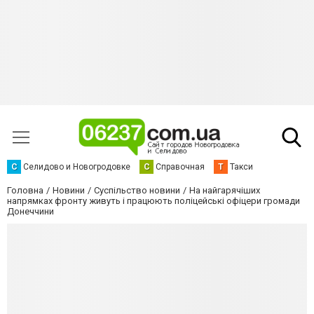
С
Селидово и Новогродовке
С
Справочная
Т
Такси
Головна
Новини
Суспільство новини
На найгарячіших
напрямках фронту живуть і працюють поліцейські офіцери громади
Донеччини