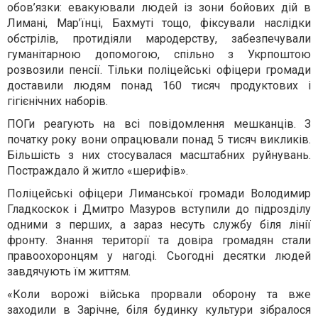
обов’язки: евакуювали людей із зони бойових дій в
Лимані, Мар’їнці, Бахмуті тощо, фіксували наслідки
обстрілів, протидіяли мародерству, забезпечували
гуманітарною допомогою, спільно з Укрпоштою
розвозили пенсії. Тільки поліцейські офіцери громади
доставили людям понад 160 тисяч продуктових і
гігієнічних наборів.
ПОГи реагують на всі повідомлення мешканців. З
початку року вони опрацювали понад 5 тисяч викликів.
Більшість з них стосувалася масштабних руйнувань.
Постраждало й житло «шерифів».
Поліцейські офіцери Лиманської громади Володимир
Гладкоскок і Дмитро Мазуров вступили до підрозділу
одними з перших, а зараз несуть службу біля лінії
фронту. Знання території та довіра громадян стали
правоохоронцям у нагоді. Сьогодні десятки людей
завдячують їм життям.
«Коли ворожі війська прорвали оборону та вже
заходили в Зарічне, біля будинку культури зібралося