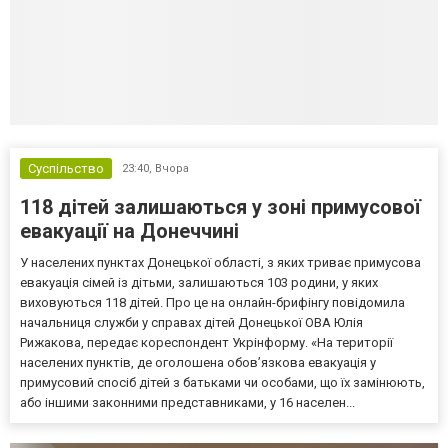
Суспільство
23:40,
Вчора
118 дітей залишаються у зоні примусової
евакуації на Донеччині
У населених пунктах Донецької області, з яких триває примусова
евакуація сімей із дітьми, залишаються 103 родини, у яких
виховуються 118 дітей. Про це на онлайн-брифінгу повідомила
начальниця служби у справах дітей Донецької ОВА Юлія
Рижакова, передає кореспондент Укрінформу. «На території
населених пунктів, де оголошена обов’язкова евакуація у
примусовий спосіб дітей з батьками чи особами, що їх замінюють,
або іншими законними представниками, у 16 населен...