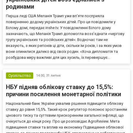
родинами
Перша леді США Меланія Трамп уже впʼяте посприяла
поверненню додому українських дітей. Про це повідомили у
Білому домі, передає inshe.tv. У повідомленні Білого дому
зазначають, що Меланія Трамп допомогла возз’єднати «чергову
групу українських та російських дітей». Водночас там не
вказують, з яких регіонів ці діти, скільки їм років, і за яких умов
вони опинилися далеко від своїх родин. «Хоча дипломатія та
розбудова миру важливі для цих зусиль, їх перевершує...
Суспільство
14:00,
31 липня
НБУ підняв облікову ставку до 15,5%:
причини посилення монетарної політики
Національний банк України ухвалив рішення підвищити облікову
ставку до рівня 15,5%. Такий крок регулятор пояснює зростанням
цінового тиску та суттєвим прискоренням загальної інфляції, що
очікується до кінця року. Про це розповідає AgroReview. Мета
підвищення ставки та вплив на економіку Підвищення облікової