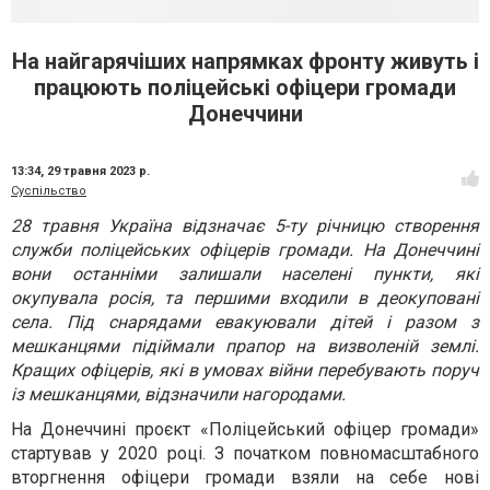
На найгарячіших напрямках фронту живуть і
працюють поліцейські офіцери громади
Донеччини
13:34,
29 травня 2023 р.
Суспільство
28 травня Україна відзначає 5-ту річницю створення
служби поліцейських офіцерів громади. На Донеччині
вони останніми залишали населені пункти, які
окупувала росія, та першими входили в деокуповані
села. Під снарядами евакуювали дітей і разом з
мешканцями підіймали прапор на визволеній землі.
Кращих офіцерів, які в умовах війни перебувають поруч
із мешканцями, відзначили нагородами.
На Донеччині проєкт «Поліцейський офіцер громади»
стартував у 2020 році. З початком повномасштабного
вторгнення офіцери громади взяли на себе нові