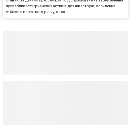
ставки, за даними пресслужби НБУ, спрямоване на забезпечення
привабливості гривневих активів для інвесторів, посилення
стійкості валютного ринку, а так...