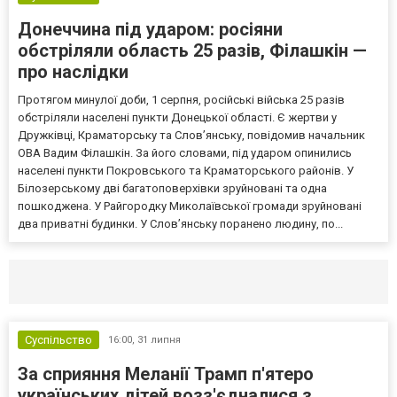
Донеччина під ударом: росіяни
обстріляли область 25 разів, Філашкін —
про наслідки
Протягом минулої доби, 1 серпня, російські війська 25 разів
обстріляли населені пункти Донецької області. Є жертви у
Дружківці, Краматорську та Слов’янську, повідомив начальник
ОВА Вадим Філашкін. За його словами, під ударом опинились
населені пункти Покровського та Краматорського районів. У
Білозерському дві багатоповерхівки зруйновані та одна
пошкоджена. У Райгородку Миколаївської громади зруйновані
два приватні будинки. У Слов’янську поранено людину, по...
Селидово и Новогродовке
Справочная
Так
Суспільство
16:00,
31 липня
За сприяння Меланії Трамп п'ятеро
українських дітей возз'єдналися з