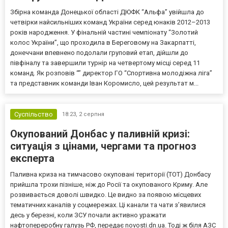
Збірна команда Донецької області ДЮФК “Альфа” увійшла до
четвірки найсильніших команд України серед юнаків 2012–2013
років народження. У фінальній частині чемпіонату “Золотий
колос України”, що проходила в Береговому на Закарпатті,
донеччани впевнено подолали груповий етап, дійшли до
півфіналу та завершили турнір на четвертому місці серед 11
команд. Як розповів “” директор ГО “Спортивна молодіжна ліга”
та представник команди Іван Коромисло, цей результат м...
Суспільство
18:23,
2 серпня
Окупований Донбас у паливній кризі:
ситуація з цінами, чергами та прогноз
експерта
Паливна криза на тимчасово окуповані території (ТОТ) Донбасу
прийшла трохи пізніше, ніж до Росії та окупованого Криму. Але
розвивається доволі швидко. Це видно за появою місцевих
тематичних каналів у соцмережах. Ці канали та чати з’явилися
десь у березні, коли ЗСУ почали активно уражати
нафтопереробну галузь РФ, передає novosti.dn.ua. Тоді ж біля АЗС