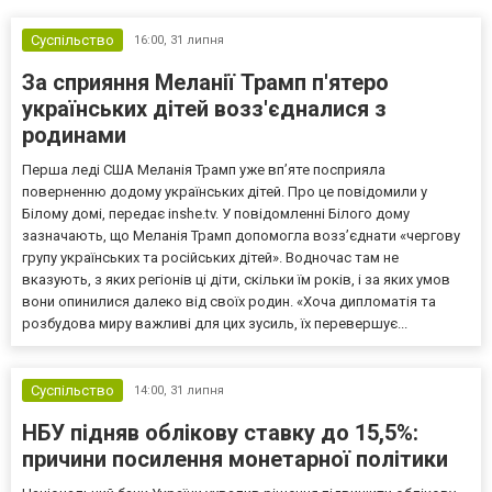
Суспільство
16:00,
31 липня
За сприяння Меланії Трамп п'ятеро
українських дітей возз'єдналися з
родинами
Перша леді США Меланія Трамп уже впʼяте посприяла
поверненню додому українських дітей. Про це повідомили у
Білому домі, передає inshe.tv. У повідомленні Білого дому
зазначають, що Меланія Трамп допомогла возз’єднати «чергову
групу українських та російських дітей». Водночас там не
вказують, з яких регіонів ці діти, скільки їм років, і за яких умов
вони опинилися далеко від своїх родин. «Хоча дипломатія та
розбудова миру важливі для цих зусиль, їх перевершує...
Суспільство
14:00,
31 липня
НБУ підняв облікову ставку до 15,5%:
причини посилення монетарної політики