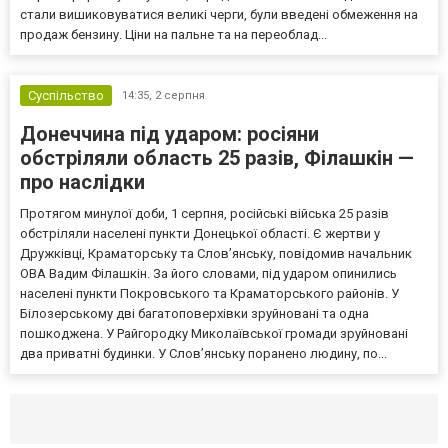
стали вишиковуватися великі черги, були введені обмеження на
продаж бензину. Ціни на пальне та на переоблад...
Суспільство
14:35,
2 серпня
Донеччина під ударом: росіяни
обстріляли область 25 разів, Філашкін —
про наслідки
Протягом минулої доби, 1 серпня, російські війська 25 разів
обстріляли населені пункти Донецької області. Є жертви у
Дружківці, Краматорську та Слов’янську, повідомив начальник
ОВА Вадим Філашкін. За його словами, під ударом опинились
населені пункти Покровського та Краматорського районів. У
Білозерському дві багатоповерхівки зруйновані та одна
пошкоджена. У Райгородку Миколаївської громади зруйновані
два приватні будинки. У Слов’янську поранено людину, по...
Селидово и Новогродовке
Справочная
Так