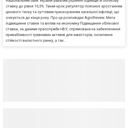
Національний банк України ухвалив рішення підвищити облікову
ставку до рівня 15,5%. Такий крок регулятор пояснює зростанням
цінового тиску та суттєвим прискоренням загальної інфляції, що
очікується до кінця року. Про це розповідає AgroReview. Мета
підвищення ставки та вплив на економіку Підвищення облікової
ставки, за даними пресслужби НБУ, спрямоване на забезпечення
привабливості гривневих активів для інвесторів, посилення
стійкості валютного ринку, а так...