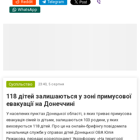
Reddit
Telegram
Viber
WhatsApp
Суспільство
23:40,
5 серпня
118 дітей залишаються у зоні примусової
евакуації на Донеччині
У населених пунктах Донецької області, з яких триває примусова
евакуація сімей із дітьми, залишаються 103 родини, у яких
виховуються 118 дітей. Про це на онлайн-брифінгу повідомила
начальниця служби у справах дітей Донецької ОВА Юлія
Рижакова, передає кореспондент Укрінформу. «На території