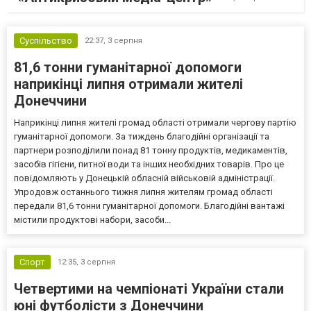
Суспільство
22:37,
3 серпня
81,6 тонни гуманітарної допомоги
наприкінці липня отримали жителі
Донеччини
Наприкінці липня жителі громад області отримали чергову партію
гуманітарної допомоги. За тиждень благодійні організації та
партнери розподілили понад 81 тонну продуктів, медикаментів,
засобів гігієни, питної води та інших необхідних товарів. Про це
повідомляють у Донецькій обласній військовій адміністрації.
Упродовж останнього тижня липня жителям громад області
передали 81,6 тонни гуманітарної допомоги. Благодійні вантажі
містили продуктові набори, засоби...
Спорт
12:35,
3 серпня
Четвертими на чемпіонаті України стали
юні футболісти з Донеччини