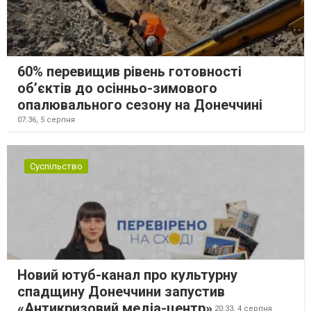
60% перевищив рівень готовності
об’єктів до осінньо-зимового
опалювального сезону на Донеччині
07:36,
5 серпня
Суспільство
Новий ютуб-канал про культурну
спадщину Донеччини запустив
«Антикризовий медіа-центр»
20:33,
4 серпня