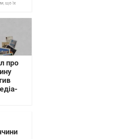
и, що їх
л про
ину
тив
едіа-
ччини