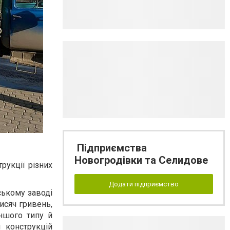
Підприємства
Новогродівки та Селидове
рукції різних
Додати підприємство
ському заводі
исяч гривень,
іншого типу й
 конструкцій