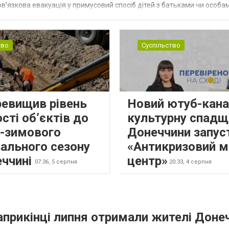
в’язкова евакуація у примусовий спосіб дітей з батьками чи особам
н...
тво
Суспільство
ревищив рівень
Новий ютуб-кана
сті об’єктів до
культурну спадщ
о-зимового
Донеччини запус
ального сезону
«Антикризовий м
еччині
центр»
07:36,
5 серпня
20:33,
4 серпня
наприкінці липня отримали жителі Доне