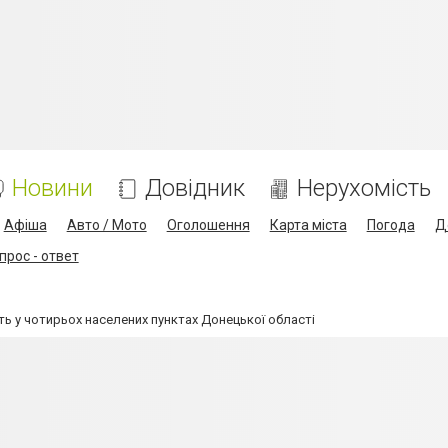
Новини
Довідник
Нерухомість
Афіша
Авто / Мото
Оголошення
Карта міста
Погода
Д
прос - ответ
ь у чотирьох населених пунктах Донецької області