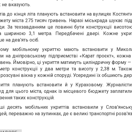
 не вказують.
тів до кінця літа планують встановити на вулицях Костянт
ету міста 275 тисяч гривень. Наразі міськрада шукає під
ди. За техзавданням це повинні бути конструкції висотою
шириною 3,1 метра. Передбачені двері. Кожне укри
 на дев'ять осіб.
ому мобільному укриттю мають встановити у Микола
и на дніпровському підприємстві «Карат проєкт», кожна
ивень. Ймовірно, ці укриття матимуть циліндричну форму —
метр конструкції у два метри та висоту у 2,38 м. Тако
и розсувні вікна у кожній споруді. Усередині їх обшиють де
риття планують встановити й у Кураховому. Журналіст
руд для цього міста, однак із місцевого бюджету заплатил
зення таких конструкцій.
ші десять мобільних укриттів встановили у Слов'янськ
й, переважно на зупинках, де є великі транспортні розв'яз