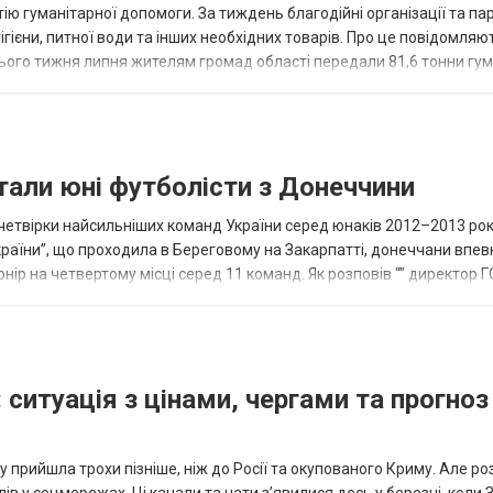
ію гуманітарної допомоги. За тиждень благодійні організації та па
ігієни, питної води та інших необхідних товарів. Про це повідомляю
нього тижня липня жителям громад області передали 81,6 тонни гум
и...
тали юні футболісти з Донеччини
етвірки найсильніших команд України серед юнаків 2012–2013 рок
країни”, що проходила в Береговому на Закарпатті, донеччани впе
нір на четвертому місці серед 11 команд. Як розповів “” директор Г
исло, цей результат м...
 ситуація з цінами, чергами та прогноз
 прийшла трохи пізніше, ніж до Росії та окупованого Криму. Але р