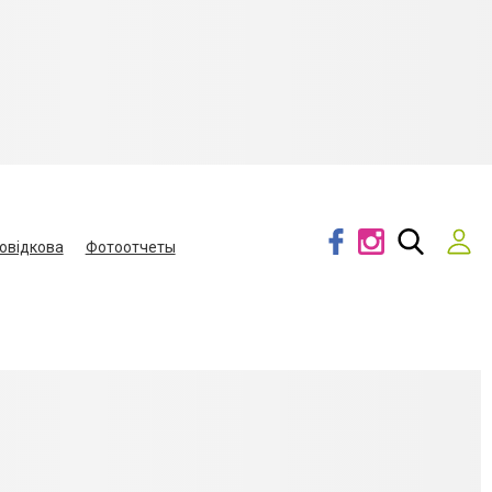
овідкова
Фотоотчеты