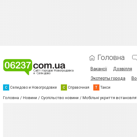
Головна
Вакансії
Дозвілля
Эксперты города
Во
С
Селидово и Новогродовке
С
Справочная
Т
Такси
Головна
Новини
Суспільство новини
Мобільні укриття встановлят