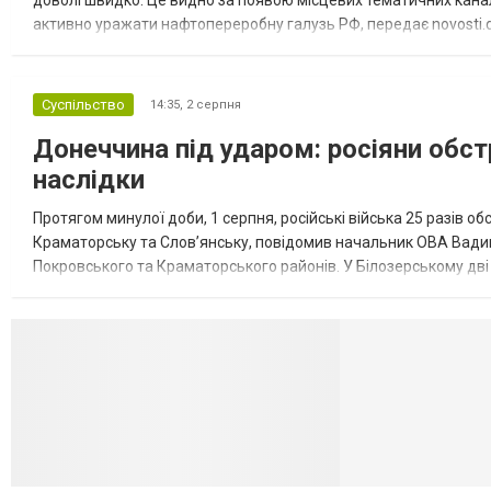
доволі швидко. Це видно за появою місцевих тематичних каналі
активно уражати нафтопереробну галузь РФ, передає novosti.dn
обмеження на продаж бензину. Ціни на пальне та на переоблад
Суспільство
14:35,
2 серпня
Донеччина під ударом: росіяни обст
наслідки
Протягом минулої доби, 1 серпня, російські війська 25 разів об
Краматорську та Слов’янську, повідомив начальник ОВА Вадим
Покровського та Краматорського районів. У Білозерському дв
Миколаївської громади зруйновані два приватні будинки. У Сло
Селидово и Н