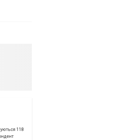
вуються 118
пондент