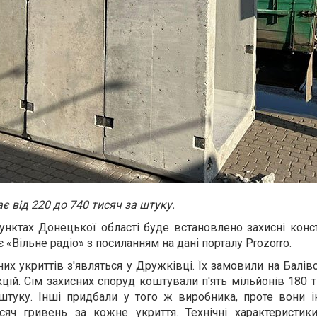
є від 220 до 740 тисяч за штуку.
унктах Донецької області буде встановлено захисні конст
 «Вільне радіо» з посиланням на дані порталу Prozorro.
их укриттів з'являться у Дружківці. Їх замовили на Балів
цій. Сім захисних споруд коштували п'ять мільйонів 180 т
 штуку. Інші придбали у того ж виробника, проте вони 
ч гривень за кожне укриття. Технічні характеристики