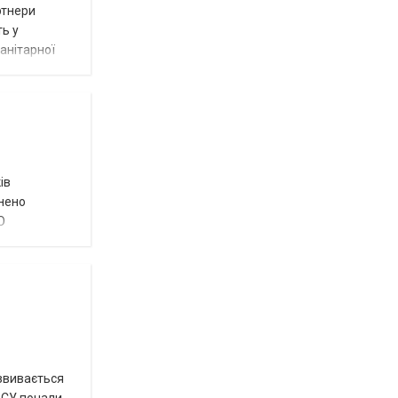
ртнери
ть у
анітарної
ів
внено
О
озвивається