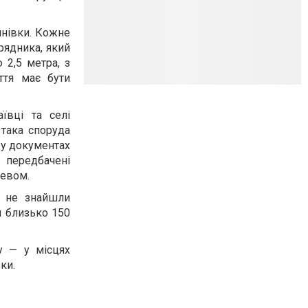
инівки. Кожне
рядника, який
 2,5 метра, з
ття має бути
ївці та селі
 така споруда
 у документах
ж передбачені
ревом.
и не знайшли
и близько 150
у — у місцях
ки.