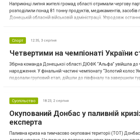
Наприкінці липня жителі громад області отримали чергову парт
розподілили понад 81 тонну продуктів, медикаментів, засобів г
Донецькій обласній військовій адміністрації. Упродовж остан
допомоги. Благодійні вантажі містили продуктові набори, засоб
Спорт
12:35,
3 серпня
Четвертими на чемпіонаті України с
Збірна команда Донецької області ДЮФК “Альфа” увійшла до ч
народження. У фінальній частині чемпіонату “Золотий колос У
подолали груповий етап, дійшли до півфіналу та завершили тур
“Спортивна молодіжна ліга” та представник команди Іван Кором
Суспільство
18:23,
2 серпня
Окупований Донбас у паливній кризі:
експерта
Паливна криза на тимчасово окуповані території (ТОТ) Донбасу