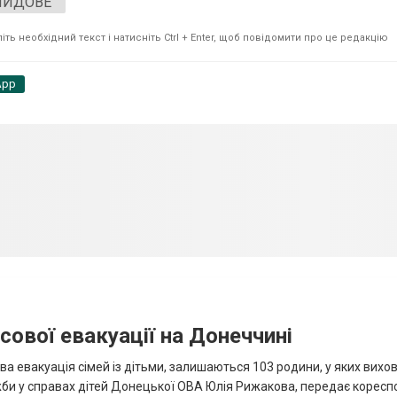
ЛИДОВЕ
ть необхідний текст і натисніть Ctrl + Enter, щоб повідомити про це редакцію
App
сової евакуації на Донеччині
ва евакуація сімей із дітьми, залишаються 103 родини, у яких вихо
жби у справах дітей Донецької ОВА Юлія Рижакова, передає корес