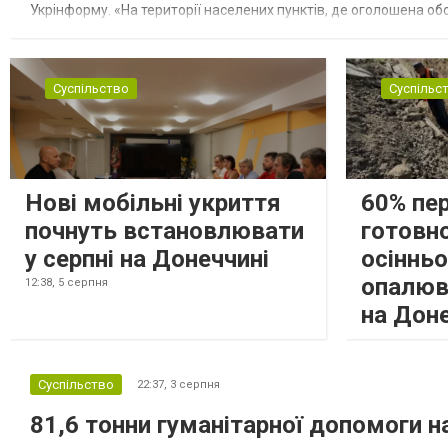
Укрінформу. «На території населених пунктів, де оголошена обо
замінюють, або іншими законними представниками, у 16 населе
Суспільство
Суспільс
Нові мобільні укриття
60% пе
почнуть встановлювати
готовно
у серпні на Донеччині
осіннь
опалюв
12:38,
5 серпня
на Дон
Суспільство
22:37,
3 серпня
81,6 тонни гуманітарної допомоги 