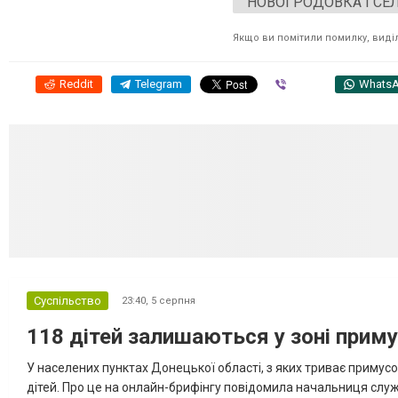
НОВОГРОДОВКА І СЕ
Якщо ви помітили помилку, виділі
Reddit
Telegram
Viber
Whats
Суспільство
23:40,
5 серпня
118 дітей залишаються у зоні приму
У населених пунктах Донецької області, з яких триває примусо
дітей. Про це на онлайн-брифінгу повідомила начальниця слу