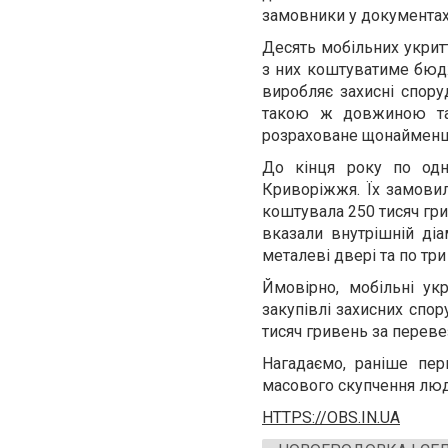
замовники у документах
Десять мобільних укрит
з них коштуватиме бюдж
виробляє захисні спору
такою ж довжиною та 
розраховане щонайменше
До кінця року по одн
Криворіжжя. Їх замовил
коштувала 250 тисяч гр
вказали внутрішній діа
металеві двері та по тр
Ймовірно, мобільні ук
закупівлі захисних спо
тисяч гривень за переве
Нагадаємо, раніше пер
масового скупчення люде
HTTPS://OBS.IN.UA