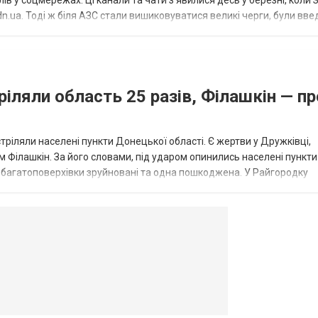
в у соцмережах. Ці канали та чати з’явилися десь у березні, коли
.ua. Тоді ж біля АЗС стали вишиковуватися великі черги, були вве
...
ріляли область 25 разів, Філашкін — пр
стріляли населені пункти Донецької області. Є жертви у Дружківці,
 Філашкін. За його словами, під ударом опинились населені пункти
і багатоповерхівки зруйновані та одна пошкоджена. У Райгородку
в’янську поранено людину, по...
овогродовке
Справочная
Такси