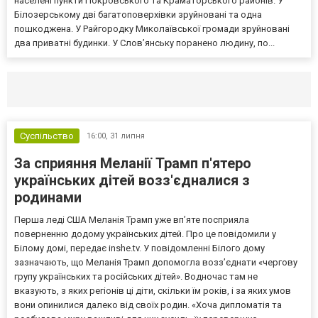
населені пункти Покровського та Краматорського районів. У
Білозерському дві багатоповерхівки зруйновані та одна
пошкоджена. У Райгородку Миколаївської громади зруйновані
два приватні будинки. У Слов’янську поранено людину, по...
Селидово и Новогродовке
Справочная
Так
Суспільство
16:00,
31 липня
За сприяння Меланії Трамп п'ятеро
українських дітей возз'єдналися з
родинами
Перша леді США Меланія Трамп уже впʼяте посприяла
поверненню додому українських дітей. Про це повідомили у
Білому домі, передає inshe.tv. У повідомленні Білого дому
зазначають, що Меланія Трамп допомогла возз’єднати «чергову
групу українських та російських дітей». Водночас там не
вказують, з яких регіонів ці діти, скільки їм років, і за яких умов
вони опинилися далеко від своїх родин. «Хоча дипломатія та