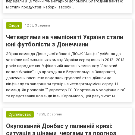
передали 81,6 тонни гуманітарної допомоги. Благодійні вантажі
містили продуктові набори, засоби...
Спорт
12:35,
3 серпня
Четвертими на чемпіонаті України стали
юні футболісти з Донеччини
Збірна команда Донецької області ДЮФК “Альфа” увійшла до
четвірки найсильніших команд України серед юнаків 2012–2013
років народження. У фінальній частині чемпіонату “Золотий
колос України”, що проходила в Береговому на Закарпатті,
донеччани впевнено подолали груповий етап, дійшли до
півфіналу та завершили турнір на четвертому місці серед 11
команд. Як розповів “” директор ГО “Спортивна молодіжна ліга”
та представник команди Іван Коромисло, цей результат м...
Суспільство
18:23,
2 серпня
Окупований Донбас у паливній кризі:
ситуація з цінами, чергами та прогноз