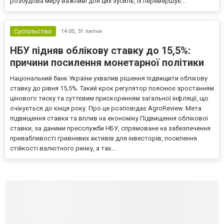
розбудова миру важливі для цих зусиль, їх перевершує...
Суспільство
14:00,
31 липня
НБУ підняв облікову ставку до 15,5%:
причини посилення монетарної політики
Національний банк України ухвалив рішення підвищити облікову
ставку до рівня 15,5%. Такий крок регулятор пояснює зростанням
цінового тиску та суттєвим прискоренням загальної інфляції, що
очікується до кінця року. Про це розповідає AgroReview. Мета
підвищення ставки та вплив на економіку Підвищення облікової
ставки, за даними пресслужби НБУ, спрямоване на забезпечення
привабливості гривневих активів для інвесторів, посилення
стійкості валютного ринку, а так...