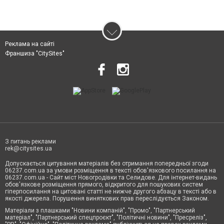
Реклама на сайті
Франшиза "CitySites"
З питань реклами
rek@citysites.ua
Допускається цитування матеріалів без отримання попередньої згоди
06237.com.ua за умови розміщення в тексті обов'язкового посилання на
06237.com.ua - Сайт міст Новогродівки та Селидове. Для інтернет-видань
обов'язкове розміщення прямого, відкритого для пошукових систем
гіперпосилання на цитовані статті не нижче другого абзацу в тексті або в
якості джерела. Порушення виняткових прав переслідується Законом.
Матеріали з плашками "Новини компаній", "Промо", "Партнерський
матеріал", "Партнерський спецпроєкт", "Політичні новини", "Пресреліз",