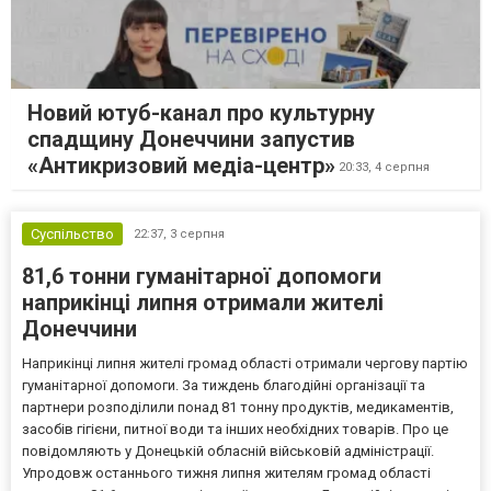
Новий ютуб-канал про культурну
спадщину Донеччини запустив
«Антикризовий медіа-центр»
20:33,
4 серпня
Суспільство
22:37,
3 серпня
81,6 тонни гуманітарної допомоги
наприкінці липня отримали жителі
Донеччини
Наприкінці липня жителі громад області отримали чергову партію
гуманітарної допомоги. За тиждень благодійні організації та
партнери розподілили понад 81 тонну продуктів, медикаментів,
засобів гігієни, питної води та інших необхідних товарів. Про це
повідомляють у Донецькій обласній військовій адміністрації.
Упродовж останнього тижня липня жителям громад області