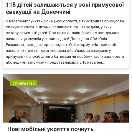
118 дітей залишаються у зоні примусової
евакуації на Донеччині
У населених пунктах Донецької області, з яких триває примусова
евакуація сімей із дітьми, залишаються 103 родини, у яких
виховуються 118 дітей. Про це на онлайн-брифінгу повідомила
начальниця служби у справах дітей Донецької ОВА Юлія
Рижакова, передає кореспондент Укрінформу. «На території
населених пунктів, де оголошена обов’язкова евакуація у
примусовий спосіб дітей з батьками чи особами, що їх замінюють,
або іншими законними представниками, у 16 населен...
Суспільство
Нові мобільні укриття почнуть