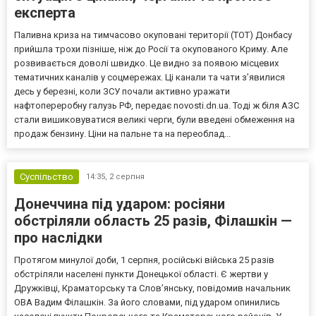
експерта
Паливна криза на тимчасово окуповані території (ТОТ) Донбасу
прийшла трохи пізніше, ніж до Росії та окупованого Криму. Але
розвивається доволі швидко. Це видно за появою місцевих
тематичних каналів у соцмережах. Ці канали та чати з’явилися
десь у березні, коли ЗСУ почали активно уражати
нафтопереробну галузь РФ, передає novosti.dn.ua. Тоді ж біля АЗС
стали вишиковуватися великі черги, були введені обмеження на
продаж бензину. Ціни на пальне та на переоблад...
Суспільство
14:35,
2 серпня
Донеччина під ударом: росіяни
обстріляли область 25 разів, Філашкін —
про наслідки
Протягом минулої доби, 1 серпня, російські війська 25 разів
обстріляли населені пункти Донецької області. Є жертви у
Дружківці, Краматорську та Слов’янську, повідомив начальник
ОВА Вадим Філашкін. За його словами, під ударом опинились