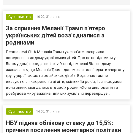
Суспільство
16:00,
31 липня
За сприяння Меланії Трамп п'ятеро
українських дітей возз'єдналися з
родинами
Перша леді США Меланія Трамп уже впʼяте посприяла
поверненню додому українських дітей. Про це повідомили у
Білому домі, передає inshe.tv. У повідомленні Білого дому
зазначають, що Меланія Трамп допомогла возз’єднати «чергову
групу українських та російських дітей». Водночас там не
вказують, з яких регіонів ці діти, скільки їм років, і за яких умов
вони опинилися далеко від своїх родин. «Хоча дипломатія та
розбудова миру важливі для цих зусиль, їх перевершує...
Суспільство
14:00,
31 липня
НБУ підняв облікову ставку до 15,5%:
причини посилення монетарної політики