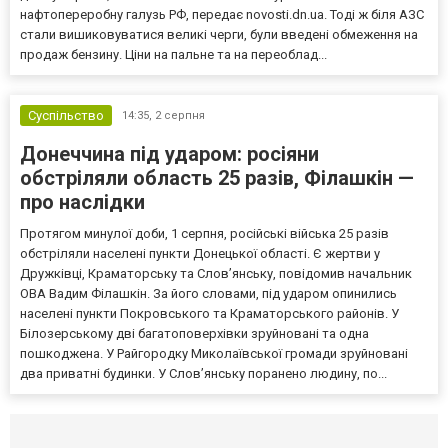
нафтопереробну галузь РФ, передає novosti.dn.ua. Тоді ж біля АЗС
стали вишиковуватися великі черги, були введені обмеження на
продаж бензину. Ціни на пальне та на переоблад...
Суспільство
14:35,
2 серпня
Донеччина під ударом: росіяни
обстріляли область 25 разів, Філашкін —
про наслідки
Протягом минулої доби, 1 серпня, російські війська 25 разів
обстріляли населені пункти Донецької області. Є жертви у
Дружківці, Краматорську та Слов’янську, повідомив начальник
ОВА Вадим Філашкін. За його словами, під ударом опинились
населені пункти Покровського та Краматорського районів. У
Білозерському дві багатоповерхівки зруйновані та одна
пошкоджена. У Райгородку Миколаївської громади зруйновані
два приватні будинки. У Слов’янську поранено людину, по...
Селидово и Новогродовке
Справочная
Так