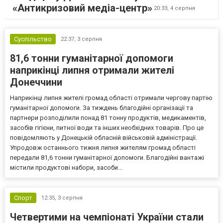
«Антикризовий медіа-центр»
20:33,
4 серпня
Суспільство
22:37,
3 серпня
81,6 тонни гуманітарної допомоги
наприкінці липня отримали жителі
Донеччини
Наприкінці липня жителі громад області отримали чергову партію
гуманітарної допомоги. За тиждень благодійні організації та
партнери розподілили понад 81 тонну продуктів, медикаментів,
засобів гігієни, питної води та інших необхідних товарів. Про це
повідомляють у Донецькій обласній військовій адміністрації.
Упродовж останнього тижня липня жителям громад області
передали 81,6 тонни гуманітарної допомоги. Благодійні вантажі
містили продуктові набори, засоби...
Спорт
12:35,
3 серпня
Четвертими на чемпіонаті України стали