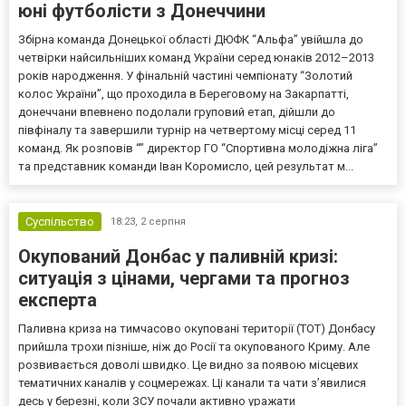
юні футболісти з Донеччини
Збірна команда Донецької області ДЮФК “Альфа” увійшла до
четвірки найсильніших команд України серед юнаків 2012–2013
років народження. У фінальній частині чемпіонату “Золотий
колос України”, що проходила в Береговому на Закарпатті,
донеччани впевнено подолали груповий етап, дійшли до
півфіналу та завершили турнір на четвертому місці серед 11
команд. Як розповів “” директор ГО “Спортивна молодіжна ліга”
та представник команди Іван Коромисло, цей результат м...
Суспільство
18:23,
2 серпня
Окупований Донбас у паливній кризі:
ситуація з цінами, чергами та прогноз
експерта
Паливна криза на тимчасово окуповані території (ТОТ) Донбасу
прийшла трохи пізніше, ніж до Росії та окупованого Криму. Але
розвивається доволі швидко. Це видно за появою місцевих
тематичних каналів у соцмережах. Ці канали та чати з’явилися
десь у березні, коли ЗСУ почали активно уражати