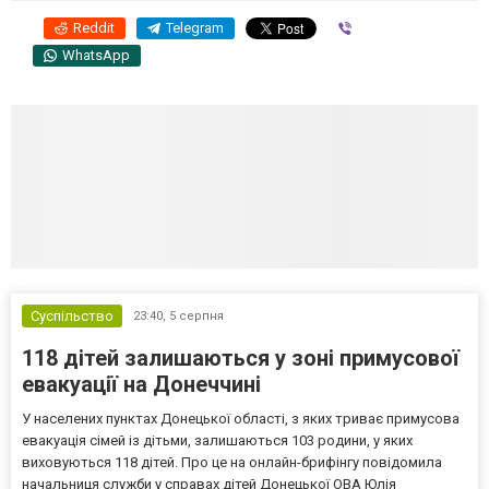
Reddit
Telegram
Viber
WhatsApp
Суспільство
23:40,
5 серпня
118 дітей залишаються у зоні примусової
евакуації на Донеччині
У населених пунктах Донецької області, з яких триває примусова
евакуація сімей із дітьми, залишаються 103 родини, у яких
виховуються 118 дітей. Про це на онлайн-брифінгу повідомила
начальниця служби у справах дітей Донецької ОВА Юлія