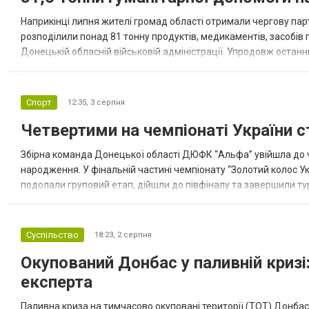
Наприкінці липня жителі громад області отримали чергову парт
розподілили понад 81 тонну продуктів, медикаментів, засобів г
Донецькій обласній військовій адміністрації. Упродовж остан
допомоги. Благодійні вантажі містили продуктові набори, засоб
Спорт
12:35,
3 серпня
Четвертими на чемпіонаті України с
Збірна команда Донецької області ДЮФК “Альфа” увійшла до ч
народження. У фінальній частині чемпіонату “Золотий колос У
подолали груповий етап, дійшли до півфіналу та завершили тур
“Спортивна молодіжна ліга” та представник команди Іван Кором
Суспільство
18:23,
2 серпня
Окупований Донбас у паливній кризі:
експерта
Паливна криза на тимчасово окуповані території (ТОТ) Донбасу