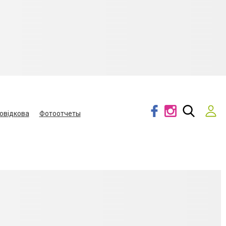
овідкова
Фотоотчеты