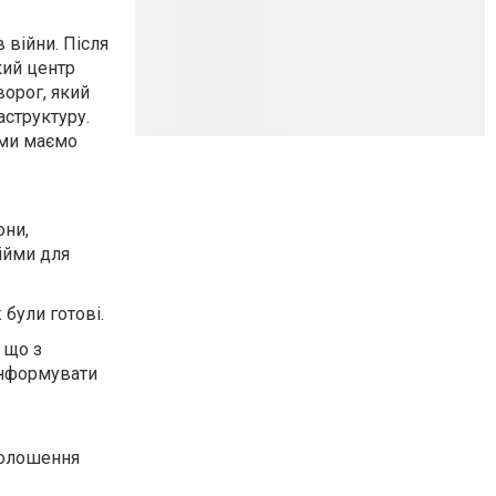
 війни. Після
кий центр
ворог, який
аструктуру.
 ми маємо
они,
бійми для
 були готові.
 що з
інформувати
голошення