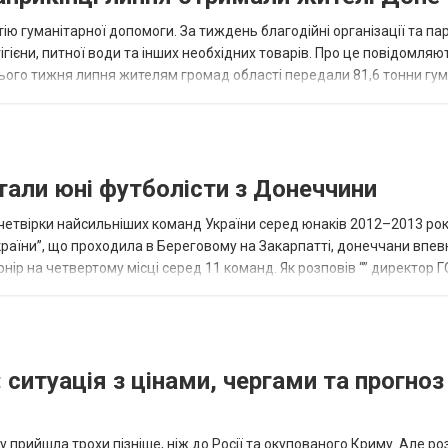
ію гуманітарної допомоги. За тиждень благодійні організації та па
ігієни, питної води та інших необхідних товарів. Про це повідомляю
нього тижня липня жителям громад області передали 81,6 тонни гум
и...
тали юні футболісти з Донеччини
етвірки найсильніших команд України серед юнаків 2012–2013 рок
країни”, що проходила в Береговому на Закарпатті, донеччани впе
нір на четвертому місці серед 11 команд. Як розповів “” директор Г
исло, цей результат м...
 ситуація з цінами, чергами та прогноз
 прийшла трохи пізніше, ніж до Росії та окупованого Криму. Але р