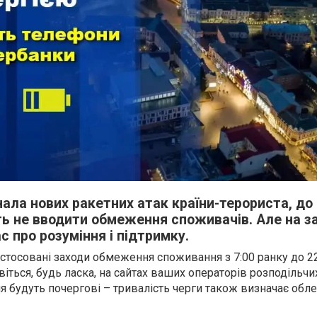
ала нових ракетних атак країни-терориста, до
ь не вводити обмеження споживачів. Але на з
с про розуміння і підтримку.
астосовані заходи обмеження споживання з 7:00 ранку до 22
ивіться, будь ласка, на сайтах ваших операторів розподільч
я будуть почергові – тривалість черги також визначає обл