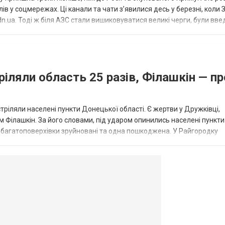
в у соцмережах. Ці канали та чати з’явилися десь у березні, коли
.ua. Тоді ж біля АЗС стали вишиковуватися великі черги, були вве
...
ріляли область 25 разів, Філашкін — пр
стріляли населені пункти Донецької області. Є жертви у Дружківці,
 Філашкін. За його словами, під ударом опинились населені пункти
і багатоповерхівки зруйновані та одна пошкоджена. У Райгородку
в’янську поранено людину, по...
овогродовке
Справочная
Такси