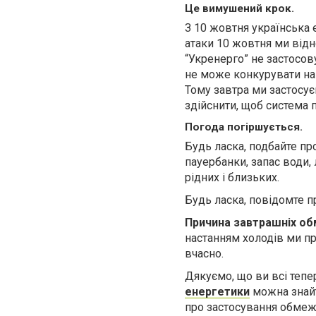
Це вимушений крок.
З 10 жовтня українська е
атаки 10 жовтня ми відн
“Укренерго” не застосов
не може конкурувати на 
Тому завтра ми застосу
здійснити, щоб система
Погода погіршується.
Будь ласка, подбайте про
пауербанки, запас води, 
рідних і близьких.
Будь ласка, повідомте п
Причина завтрашніх об
настанням холодів ми п
вчасно.
Дякуємо, що ви всі тепе
енергетики
можна знайт
про застосування обмеж