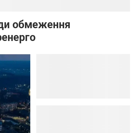
оди обмеження
ренерго