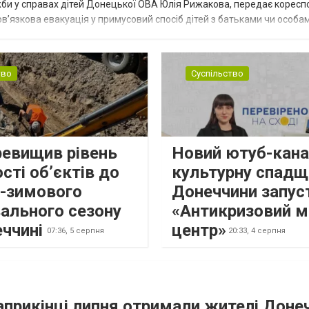
жби у справах дітей Донецької ОВА Юлія Рижакова, передає корес
в’язкова евакуація у примусовий спосіб дітей з батьками чи особам
н...
тво
Суспільство
ревищив рівень
Новий ютуб-кана
сті об’єктів до
культурну спадщ
о-зимового
Донеччини запус
ального сезону
«Антикризовий м
еччині
центр»
07:36,
5 серпня
20:33,
4 серпня
наприкінці липня отримали жителі Доне