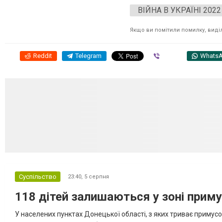
ВІЙНА В УКРАЇНІ 2022
Якщо ви помітили помилку, виділі
Reddit
Telegram
Viber
Whats
Суспільство
23:40,
5 серпня
118 дітей залишаються у зоні приму
У населених пунктах Донецької області, з яких триває примусо