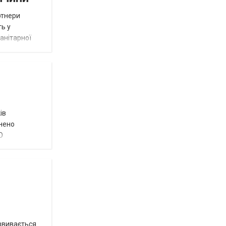
ртнери
ть у
анітарної
ів
внено
О
озвивається