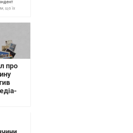
пондент
и, що їх
л про
ину
тив
едіа-
ччини