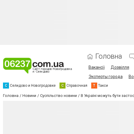
Головна
Вакансії
Дозвілля
Эксперты города
Во
С
Селидово и Новогродовке
С
Справочная
Т
Такси
Головна
Новини
Суспільство новини
В Україні можуть бути засто