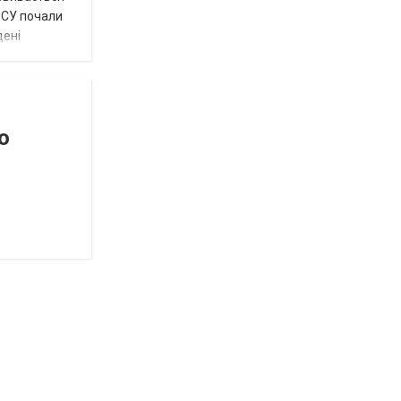
 ЗСУ почали
дені
о