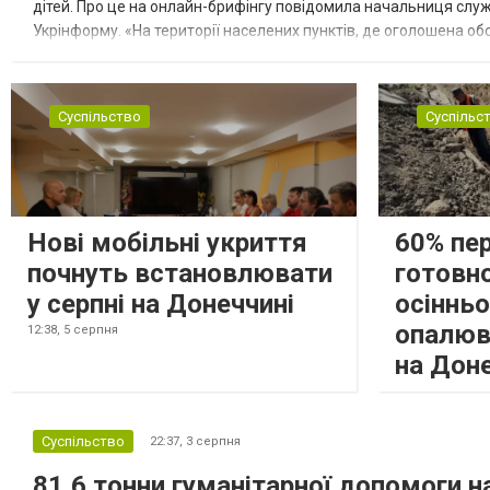
дітей. Про це на онлайн-брифінгу повідомила начальниця слу
Укрінформу. «На території населених пунктів, де оголошена обо
замінюють, або іншими законними представниками, у 16 населе
Суспільство
Суспільс
Нові мобільні укриття
60% пе
почнуть встановлювати
готовно
у серпні на Донеччині
осіннь
опалюв
12:38,
5 серпня
на Дон
Суспільство
22:37,
3 серпня
81,6 тонни гуманітарної допомоги 