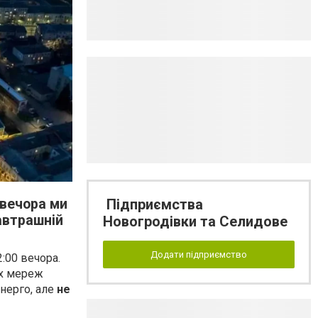
Підприємства
 вечора ми
автрашній
Новогродівки та Селидове
Додати підприємство
:00 вечора.
их мереж
енерго, але
не