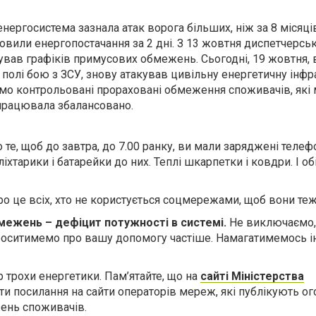
нергосистема зазнала атак ворога більших, ніж за 8 місяців
овили енергопостачання за 2 дні. З 13 жовтня диспетчерсь
ував графіків примусових обмежень. Сьогодні, 19 жовтня, 
полі бою з ЗСУ, знову атакував цивільну енергетичну інфр
ємо контрольовані прораховані обмеження споживачів, які
 працювала збалансовано.
 те, щоб до завтра, до 7.00 ранку, ви мали заряджені телеф
ліхтарики і батарейки до них. Теплі шкарпетки і ковдри. І о
ро це всіх, хто не користується соцмережами, щоб вони теж
межень – дефіцит потужності в системі.
Не виключаємо,
роситимемо про вашу допомогу частіше. Намагатимемось 
р трохи енергетики. Пам’ятайте, що на
сайті Міністерства
и посилання на сайти операторів мереж, які публікують о
ень споживачів.