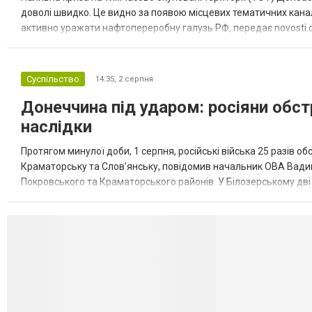
доволі швидко. Це видно за появою місцевих тематичних каналі
активно уражати нафтопереробну галузь РФ, передає novosti.dn
обмеження на продаж бензину. Ціни на пальне та на переоблад
Суспільство
14:35,
2 серпня
Донеччина під ударом: росіяни обст
наслідки
Протягом минулої доби, 1 серпня, російські війська 25 разів об
Краматорську та Слов’янську, повідомив начальник ОВА Вадим
Покровського та Краматорського районів. У Білозерському дв
Миколаївської громади зруйновані два приватні будинки. У Сло
Селидово и Н