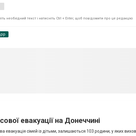
ть необхідний текст і натисніть Ctrl + Enter, щоб повідомити про це редакцію
App
сової евакуації на Донеччині
ва евакуація сімей із дітьми, залишаються 103 родини, у яких вихо