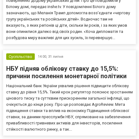
поверненню додому українських дітей. Про це повідомили у
Білому домі, передає inshe.tv. У повідомленні Білого дому
зазначають, що Меланія Трамп допомогла возз’єднати «чергову
групу українських та російських дітей». Водночас там не
вказують, з яких регіонів ці діти, скільки їм років, і за яких умов
вони опинилися далеко від своїх родин. «Хоча дипломатія та
розбудова миру важливі для цих зусиль, їх перевершує...
Суспільство
14:00,
31 липня
НБУ підняв облікову ставку до 15,5%:
причини посилення монетарної політики
Національний банк України ухвалив рішення підвищити облікову
ставку до рівня 15,5%. Такий крок регулятор пояснює зростанням
цінового тиску та суттєвим прискоренням загальної інфляції, що
очікується до кінця року. Про це розповідає AgroReview. Мета
підвищення ставки та вплив на економіку Підвищення облікової
ставки, за даними пресслужби НБУ, спрямоване на забезпечення
привабливості гривневих активів для інвесторів, посилення
стійкості валютного ринку, а так...