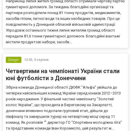
Наприкінці липня жителі громад області отримали чергову партію
гуманітарної допомоги. За тиждень благодійні організації та
партнери розподілили понад 81 тонну продуктів, медикаментів,
засобів гігієни, питної води та інших необхідних товарів. Про це
повідомляють у Донецькій обласній військовій адміністрації.
Упродовж останнього тижня липня жителям громад області
передали 81,6 тонни гуманітарної допомоги. Благодійні вантажі
містили продуктові набори, засоби...
Спорт
12:35,
3 серпня
Четвертими на чемпіонаті України стали
юні футболісти з Донеччини
Збірна команда Донецької області ДЮФК “Альфа” увійшла до
четвірки найсильніших команд України серед юнаків 2012–2013
років народження. У фінальній частині чемпіонату “Золотий
колос України”, що проходила в Береговому на Закарпатті,
донеччани впевнено подолали груповий етап, дійшли до
півфіналу та завершили турнір на четвертому місці серед 11
команд. Як розповів “” директор ГО “Спортивна молодіжна ліга”
та представник команди Іван Коромисло, цей результат м...