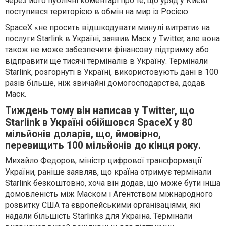
через його публічні коментарі про те, що уряд у Києві
поступився територією в обмін на мир із Росією.
SpaceX «не просить відшкодувати минулі витрати» на
послуги Starlink в Україні, заявив Маск у Twitter, але вона
також не може забезпечити фінансову підтримку або
відправити ще тисячі терміналів в Україну. Термінали
Starlink, розгорнуті в Україні, використовують дані в 100
разів більше, ніж звичайні домогосподарства, додав
Маск.
Тиждень тому він написав у Twitter, що
Starlink в Україні обійшовся SpaceX у 80
мільйонів доларів, що, ймовірно,
перевищить 100 мільйонів до кінця року.
Михайло Федоров, міністр цифрової трансформації
України, раніше заявляв, що країна отримує термінали
Starlink безкоштовно, хоча він додав, що може бути інша
домовленість між Маском і Агентством міжнародного
розвитку США та європейськими організаціями, які
надали більшість Starlinks для Україна. Термінали