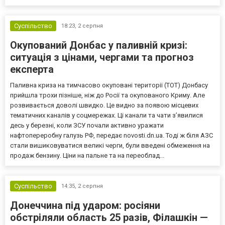
Суспільство
18:23,
2 серпня
Окупований Донбас у паливній кризі:
ситуація з цінами, чергами та прогноз
експерта
Паливна криза на тимчасово окуповані території (ТОТ) Донбасу
прийшла трохи пізніше, ніж до Росії та окупованого Криму. Але
розвивається доволі швидко. Це видно за появою місцевих
тематичних каналів у соцмережах. Ці канали та чати з’явилися
десь у березні, коли ЗСУ почали активно уражати
нафтопереробну галузь РФ, передає novosti.dn.ua. Тоді ж біля АЗС
стали вишиковуватися великі черги, були введені обмеження на
продаж бензину. Ціни на пальне та на переоблад...
Суспільство
14:35,
2 серпня
Донеччина під ударом: росіяни
обстріляли область 25 разів, Філашкін —