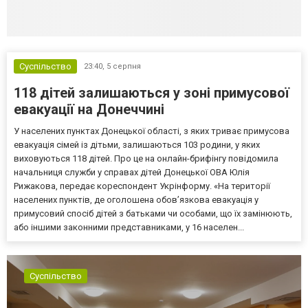
Суспільство
23:40,
5 серпня
118 дітей залишаються у зоні примусової
евакуації на Донеччині
У населених пунктах Донецької області, з яких триває примусова
евакуація сімей із дітьми, залишаються 103 родини, у яких
виховуються 118 дітей. Про це на онлайн-брифінгу повідомила
начальниця служби у справах дітей Донецької ОВА Юлія
Рижакова, передає кореспондент Укрінформу. «На території
населених пунктів, де оголошена обов’язкова евакуація у
примусовий спосіб дітей з батьками чи особами, що їх замінюють,
або іншими законними представниками, у 16 населен...
Суспільство