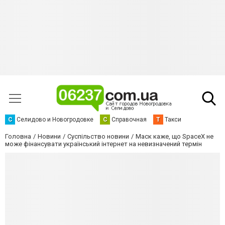
С
Селидово и Новогродовке
С
Справочная
Т
Такси
Головна
Новини
Суспільство новини
Маск каже, що SpaceX не
може фінансувати український інтернет на невизначений термін