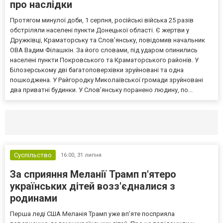
про наслідки
Протягом минулої доби, 1 серпня, російські війська 25 разів
обстріляли населені пункти Донецької області. Є жертви у
Дружківці, Краматорську та Слов’янську, повідомив начальник
ОВА Вадим Філашкін. За його словами, під ударом опинились
населені пункти Покровського та Краматорського районів. У
Білозерському дві багатоповерхівки зруйновані та одна
пошкоджена. У Райгородку Миколаївської громади зруйновані
два приватні будинки. У Слов’янську поранено людину, по...
Селидово и Новогродовке
Справочная
Так
Суспільство
16:00,
31 липня
За сприяння Меланії Трамп п'ятеро
українських дітей возз'єдналися з
родинами
Перша леді США Меланія Трамп уже впʼяте посприяла