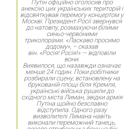
Путін офіційно оголосив про
анексію цих українських територій і
відсвяткував перемогу концертом у
Москві. Президент Росії звернувся
до натовпу, розмахуючи білими
синьо-червоними
триколорами. «Ласкаво просимо
додому», – сказав
він. «Росія! Росія!» — відповіли
вони.
Виявилося, що назавжди означає
менше 24 годин. Поки робітники
розбирали сцену, встановлену на
брукованій площі біля Кремля,
українські війська рушили до
східного міста Лиман, звідки армія
Путіна щойно безславно
відступила. Одного разу
визволителі Лимана навіть
виконали переможний танець,
весело стрибаючи з боку на бік