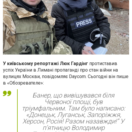
У київському репортажі Люк Гардінг
протиставив
успіх України в Лимані пропаганді про стан війни на
вулицях Москви, повідомляє Daycom. Сьогодні він пише
в «Обозревателе»:
Банер, що вивішувався біля
Червоної площі, був
тріумфальним. Там було написано:
«Донецьк, Луганськ, Запоріжжя,
Херсон, Росія! Разом назавжди!” У
п’ятницю Володимир