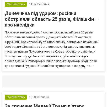
Суспільство
14:35,
2 серпня
Донеччина під ударом: росіяни
обстріляли область 25 разів, Філашкін —
про наслідки
Протягом минулої доби, 1 серпня, російські війська 25 разів
обстріляли населені пункти Донецької області. Є жертви у
Дружківці, Краматорську та Слов’янську, повідомив начальник
ОВА Вадим Філашкін. За його словами, під ударом опинились
населені пункти Покровського та Краматорського районів. У
Білозерському дві багатоповерхівки зруйновані та одна
пошкоджена. У Райгородку Миколаївської громади зруйновані
два приватні будинки. У Слов’янську поранено людину, по...
Селидово и Новогродовке
Справочная
Так
Суспільство
16:00,
31 липня
За сприяння Меланії Трамп п'ятеро