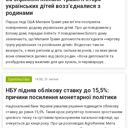
українських дітей возз'єдналися з
родинами
Перша леді США Меланія Трамп уже впʼяте посприяла
поверненню додому українських дітей. Про це повідомили у
Білому домі, передає inshe.tv. У повідомленні Білого дому
зазначають, що Меланія Трамп допомогла возз’єднати «чергову
групу українських та російських дітей». Водночас там не
вказують, з яких регіонів ці діти, скільки їм років, і за яких умов
вони опинилися далеко від своїх родин. «Хоча дипломатія та
розбудова миру важливі для цих зусиль, їх перевершує...
Суспільство
14:00,
31 липня
НБУ підняв облікову ставку до 15,5%:
причини посилення монетарної політики
Національний банк України ухвалив рішення підвищити облікову
ставку до рівня 15,5%. Такий крок регулятор пояснює зростанням
цінового тиску та суттєвим прискоренням загальної інфляції, що
очікується до кінця року. Про це розповідає AgroReview. Мета