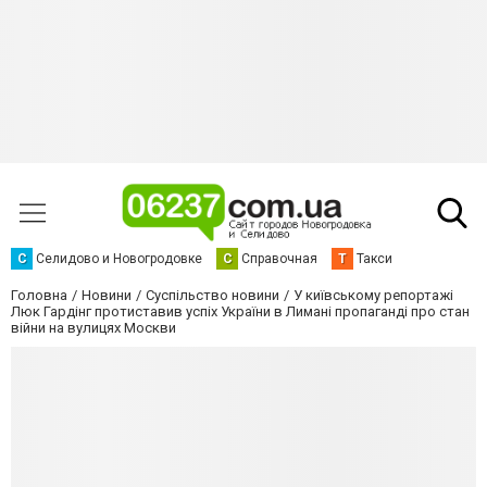
С
Селидово и Новогродовке
С
Справочная
Т
Такси
Головна
Новини
Суспільство новини
У київському репортажі
Люк Гардінг протиставив успіх України в Лимані пропаганді про стан
війни на вулицях Москви