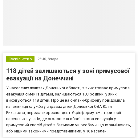
Суспільство
23:40,
Вчора
118 дітей залишаються у зоні примусової
евакуації на Донеччині
У населених пунктах Донецької області, з яких триває примусова
евакуація сімей із дітьми, залишаються 103 родини, у яких
виховуються 118 дітей. Про це на онлайн-брифінгу повідомила
начальниця служби у справах дітей Донецької ОВА Юлія
Рижакова, передає кореспондент Укрінформу. «На території
населених пунктів, де оголошена обов’язкова евакуація у
примусовий спосіб дітей з батьками чи особами, що їх замінюють,
або іншими законними представниками, у 16 населен...