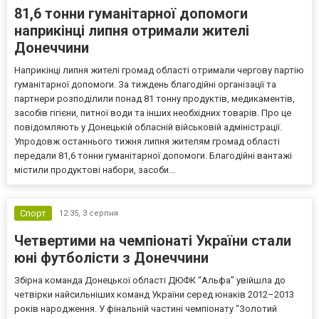
81,6 тонни гуманітарної допомоги
наприкінці липня отримали жителі
Донеччини
Наприкінці липня жителі громад області отримали чергову партію
гуманітарної допомоги. За тиждень благодійні організації та
партнери розподілили понад 81 тонну продуктів, медикаментів,
засобів гігієни, питної води та інших необхідних товарів. Про це
повідомляють у Донецькій обласній військовій адміністрації.
Упродовж останнього тижня липня жителям громад області
передали 81,6 тонни гуманітарної допомоги. Благодійні вантажі
містили продуктові набори, засоби...
Спорт
12:35,
3 серпня
Четвертими на чемпіонаті України стали
юні футболісти з Донеччини
Збірна команда Донецької області ДЮФК “Альфа” увійшла до
четвірки найсильніших команд України серед юнаків 2012–2013
років народження. У фінальній частині чемпіонату “Золотий