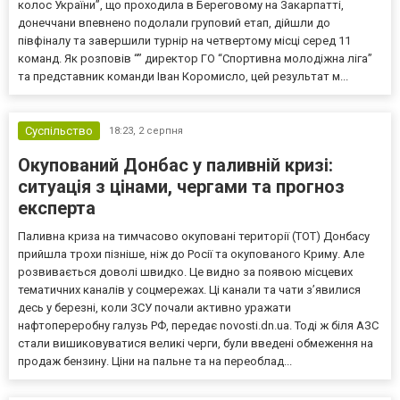
колос України”, що проходила в Береговому на Закарпатті,
донеччани впевнено подолали груповий етап, дійшли до
півфіналу та завершили турнір на четвертому місці серед 11
команд. Як розповів “” директор ГО “Спортивна молодіжна ліга”
та представник команди Іван Коромисло, цей результат м...
Суспільство
18:23,
2 серпня
Окупований Донбас у паливній кризі:
ситуація з цінами, чергами та прогноз
експерта
Паливна криза на тимчасово окуповані території (ТОТ) Донбасу
прийшла трохи пізніше, ніж до Росії та окупованого Криму. Але
розвивається доволі швидко. Це видно за появою місцевих
тематичних каналів у соцмережах. Ці канали та чати з’явилися
десь у березні, коли ЗСУ почали активно уражати
нафтопереробну галузь РФ, передає novosti.dn.ua. Тоді ж біля АЗС
стали вишиковуватися великі черги, були введені обмеження на
продаж бензину. Ціни на пальне та на переоблад...