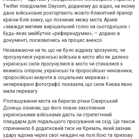
Twitter повідомляє Daycom, доданому до відео, на якому
двоє військових розгортають жовто-блакитний прапор
країни біля знаку, що позначає межу міста. Армія
«завжди матиме вирішальний голос на сьогоднішніх і
будь-яких майбутніх «референдумах», — додано в
документі, посилаючись на процес анексії.
Незважаючи на те, що не було відразу зрозуміло, чи
просунулися українські війська в місто або як далеко
українські сили просунулися в місто чи стикалися з
якимось опором, українські та проросійські чиновники,
проросійські акаунти в соціальних мережах і
неперевірені фотографії показали, що сили Києва явно
мали перевагу.
Розташування міста на берегах річки Сіверський
Донець означає, що його повне захоплення
українськими військами дасть їм стратегічний
плацдарм для подальшого просування на схід. Це також
спричинило б додатковий тиск на Кремль, який зазнав
удару вдома через свої невдачі на полі бою та призову