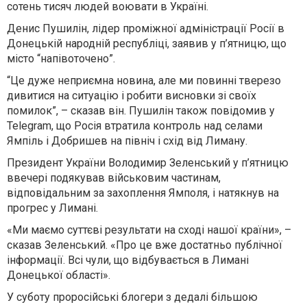
сотень тисяч людей воювати в Україні.
Денис Пушилін, лідер проміжної адміністрації Росії в
Донецькій народній республіці, заявив у п’ятницю, що
місто “напівоточено”.
“Це дуже неприємна новина, але ми повинні тверезо
дивитися на ситуацію і робити висновки зі своїх
помилок”, – сказав він. Пушилін також повідомив у
Telegram, що Росія втратила контроль над селами
Ямпіль і Добришев на північ і схід від Лиману.
Президент України Володимир Зеленський у п’ятницю
ввечері подякував військовим частинам,
відповідальним за захоплення Ямполя, і натякнув на
прогрес у Лимані.
«Ми маємо суттєві результати на сході нашої країни», –
сказав Зеленський. «Про це вже достатньо публічної
інформації. Всі чули, що відбувається в Лимані
Донецької області».
У суботу проросійські блогери з дедалі більшою