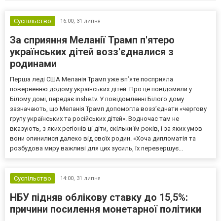
Суспільство
16:00,
31 липня
За сприяння Меланії Трамп п'ятеро
українських дітей возз'єдналися з
родинами
Перша леді США Меланія Трамп уже впʼяте посприяла
поверненню додому українських дітей. Про це повідомили у
Білому домі, передає inshe.tv. У повідомленні Білого дому
зазначають, що Меланія Трамп допомогла возз’єднати «чергову
групу українських та російських дітей». Водночас там не
вказують, з яких регіонів ці діти, скільки їм років, і за яких умов
вони опинилися далеко від своїх родин. «Хоча дипломатія та
розбудова миру важливі для цих зусиль, їх перевершує...
Суспільство
14:00,
31 липня
НБУ підняв облікову ставку до 15,5%:
причини посилення монетарної політики