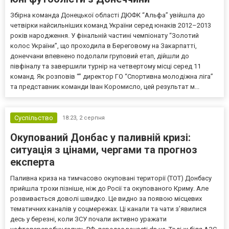
Збірна команда Донецької області ДЮФК “Альфа” увійшла до
четвірки найсильніших команд України серед юнаків 2012–2013
років народження. У фінальній частині чемпіонату “Золотий
колос України”, що проходила в Береговому на Закарпатті,
донеччани впевнено подолали груповий етап, дійшли до
півфіналу та завершили турнір на четвертому місці серед 11
команд. Як розповів “” директор ГО “Спортивна молодіжна ліга”
та представник команди Іван Коромисло, цей результат м...
Суспільство
18:23,
2 серпня
Окупований Донбас у паливній кризі:
ситуація з цінами, чергами та прогноз
експерта
Паливна криза на тимчасово окуповані території (ТОТ) Донбасу
прийшла трохи пізніше, ніж до Росії та окупованого Криму. Але
розвивається доволі швидко. Це видно за появою місцевих
тематичних каналів у соцмережах. Ці канали та чати з’явилися
десь у березні, коли ЗСУ почали активно уражати