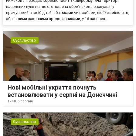
Рижакова, передає кореспондент Укрінформу. «На території
населених пунктів, де оголошена обов’язкова евакуація у
примусовий спосіб дітей з батьками чи особами, що їх замінюють,
або іншими законними представниками, у 16 населен...
Суспільство
Нові мобільні укриття почнуть
встановлювати у серпні на Донеччині
12:38,
5 серпня
Суспільство