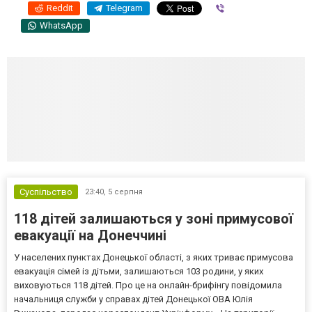
Reddit
Telegram
Viber
WhatsApp
Суспільство
23:40,
5 серпня
118 дітей залишаються у зоні примусової
евакуації на Донеччині
У населених пунктах Донецької області, з яких триває примусова
евакуація сімей із дітьми, залишаються 103 родини, у яких
виховуються 118 дітей. Про це на онлайн-брифінгу повідомила
начальниця служби у справах дітей Донецької ОВА Юлія