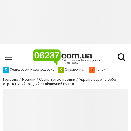
С
Селидово и Новогродовке
С
Справочная
Т
Такси
Головна
Новини
Суспільство новини
Україна бере на себе
стратегічний східний залізничний вузол