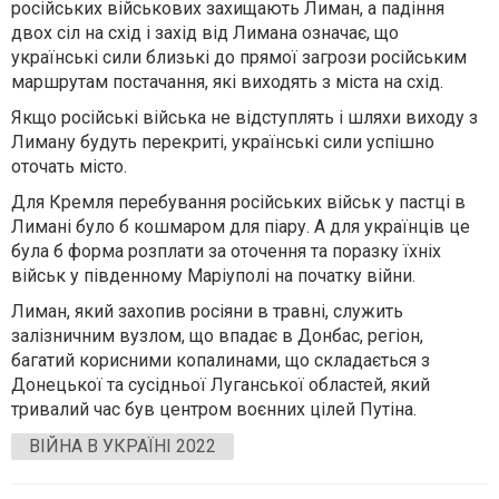
російських військових захищають Лиман, а падіння
двох сіл на схід і захід від Лимана означає, що
українські сили близькі до прямої загрози російським
маршрутам постачання, які виходять з міста на схід.
Якщо російські війська не відступлять і шляхи виходу з
Лиману будуть перекриті, українські сили успішно
оточать місто.
Для Кремля перебування російських військ у пастці в
Лимані було б кошмаром для піару. А для українців це
була б форма розплати за оточення та поразку їхніх
військ у південному Маріуполі на початку війни.
Лиман, який захопив росіяни в травні, служить
залізничним вузлом, що впадає в Донбас, регіон,
багатий корисними копалинами, що складається з
Донецької та сусідньої Луганської областей, який
тривалий час був центром воєнних цілей Путіна.
ВІЙНА В УКРАЇНІ 2022