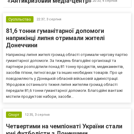
«Антикризовий медіа-центр»
20:33,
4 серпня
Суспільство
22:37,
3 серпня
81,6 тонни гуманітарної допомоги
наприкінці липня отримали жителі
Донеччини
Наприкінці липня жителі громад області отримали чергову партію
гуманітарної допомоги. За тиждень благодійні організації та
партнери розподілили понад 81 тонну продуктів, медикаментів,
засобів гігієни, питної води та інших необхідних товарів. Про це
повідомляють у Донецькій обласній військовій адміністрації.
Упродовж останнього тижня липня жителям громад області
передали 81,6 тонни гуманітарної допомоги. Благодійні вантажі
містили продуктові набори, засоби...
Спорт
12:35,
3 серпня
Четвертими на чемпіонаті України стали
юні футболісти з Донеччини