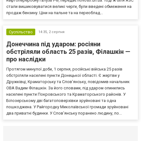
нафтопереробну галузь РФ, передає novosti.dn.ua. Тоді ж біля АЗС
стали вишиковуватися великі черги, були введені обмеження на
продаж бензину. Ціни на пальне та на переоблад...
Суспільство
14:35,
2 серпня
Донеччина під ударом: росіяни
обстріляли область 25 разів, Філашкін —
про наслідки
Протягом минулої доби, 1 серпня, російські війська 25 разів
обстріляли населені пункти Донецької області. Є жертви у
Дружківці, Краматорську та Слов’янську, повідомив начальник
ОВА Вадим Філашкін. За його словами, під ударом опинились
населені пункти Покровського та Краматорського районів. У
Білозерському дві багатоповерхівки зруйновані та одна
пошкоджена. У Райгородку Миколаївської громади зруйновані
два приватні будинки. У Слов’янську поранено людину, по...
Селидово и Новогродовке
Справочная
Так