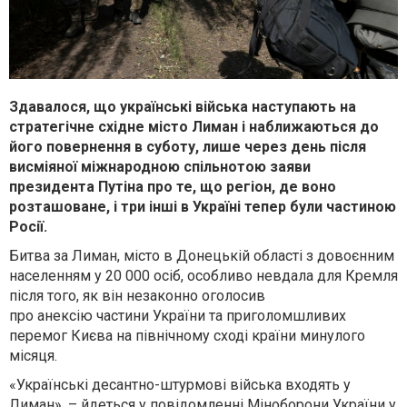
Здавалося, що українські війська наступають на
стратегічне східне місто Лиман і наближаються до
його повернення в суботу, лише через день після
висміяної міжнародною спільнотою заяви
президента Путіна про те, що регіон, де воно
розташоване, і три інші в Україні тепер були частиною
Росії.
Битва за Лиман, місто в Донецькій області з довоєнним
населенням у 20 000 осіб, особливо невдала для Кремля
після того, як він незаконно оголосив
про анексію частини України та приголомшливих
перемог Києва на північному сході країни минулого
місяця.
«Українські десантно-штурмові війська входять у
Лиман», – йдеться у повідомленні Міноборони України у