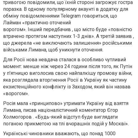
тривогою повідомили, що їхній стороні загрожує гостра
поразка. В одному популярному акаунті в додатку для
обміну повідомленнями Telegram говориться, що
Лайман «практично оточений
ворогом». Інший передбачив , що місто буде «повністю
втрачено протягом наступних 1-3 днів». А третій заявив ,
що джерела «не виключають залишення» російськими
військами Лимана, щоб уникнути оточення.
Для Росії нова невдача сталася в особливо чутливий
момент: менше ніж через 24 години після того, як Путін
у п’ятницю виголосив свою найпалкішу промову війни,
яка розглядала вторгнення Росії в Україну як частину
екзистенційного конфлікту із Заходом, який він назвав
«ворогом».
Росія мала «принципово» утримати Україну від взяття
Лимана, писав націоналістичний коментатор Єгор
Холмогоров . «Будь-який відступ буде виглядати
поганою прикметою на тлі вчорашніх подій у Москві».
Українські чиновники вважають, що понад 1000