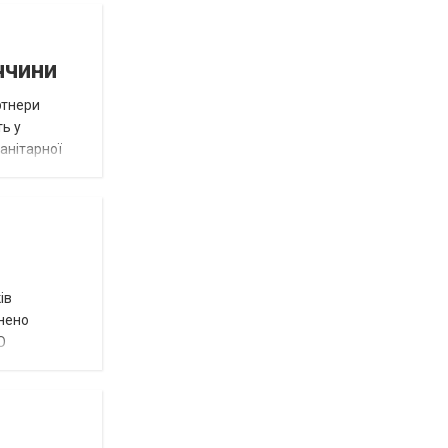
ччини
ртнери
ть у
анітарної
ів
внено
О