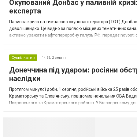
Окупований Донбас у паливній кризі:
експерта
Паливна криза на тимчасово окуповані території (ТОТ) Донбасу
доволі швидко. Це видно за появою місцевих тематичних каналі
активно уражати нафтопереробну галузь РФ, передає novosti.dn
обмеження на продаж бензину. Ціни на пальне та на переоблад
Суспільство
14:35,
2 серпня
Донеччина під ударом: росіяни обст
наслідки
Протягом минулої доби, 1 серпня, російські війська 25 разів об
Краматорську та Слов’янську, повідомив начальник ОВА Вадим
Покровського та Краматорського районів. У Білозерському дв
Миколаївської громади зруйновані два приватні будинки. У Сло
Селидово и Н