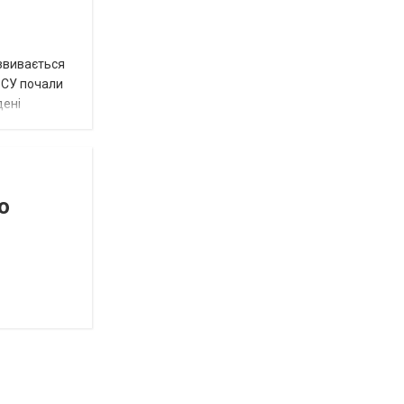
озвивається
 ЗСУ почали
дені
о