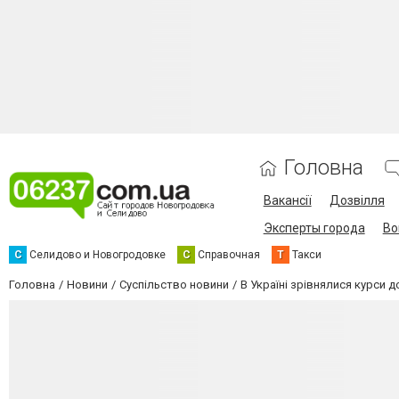
Головна
Вакансії
Дозвілля
Эксперты города
Во
С
Селидово и Новогродовке
С
Справочная
Т
Такси
Головна
Новини
Суспільство новини
В Україні зрівнялися курси 