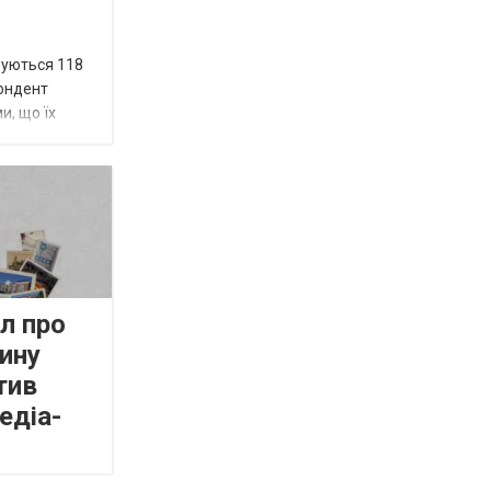
вуються 118
пондент
и, що їх
л про
ину
тив
едіа-