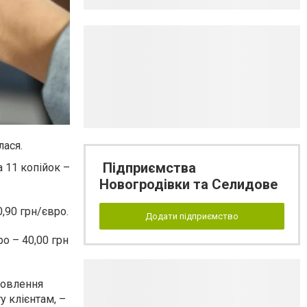
лася.
Підприємства
а 11 копійок –
Новогродівки та Селидове
,90 грн/євро.
Додати підприємство
о – 40,00 грн
новлення
 клієнтам, –