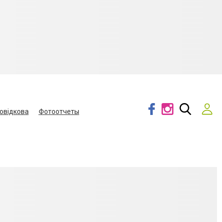
овідкова
Фотоотчеты