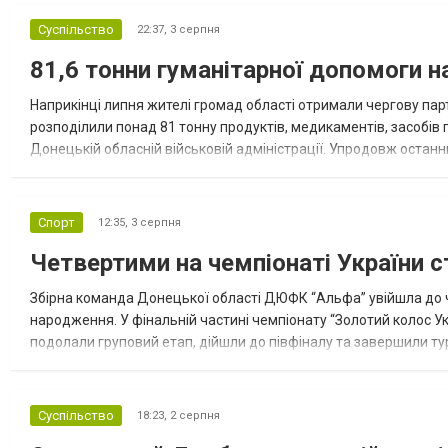
Суспільство
22:37,
3 серпня
81,6 тонни гуманітарної допомоги 
Наприкінці липня жителі громад області отримали чергову парт
розподілили понад 81 тонну продуктів, медикаментів, засобів г
Донецькій обласній військовій адміністрації. Упродовж остан
допомоги. Благодійні вантажі містили продуктові набори, засоб
Спорт
12:35,
3 серпня
Четвертими на чемпіонаті України с
Збірна команда Донецької області ДЮФК “Альфа” увійшла до ч
народження. У фінальній частині чемпіонату “Золотий колос У
подолали груповий етап, дійшли до півфіналу та завершили тур
“Спортивна молодіжна ліга” та представник команди Іван Кором
Суспільство
18:23,
2 серпня