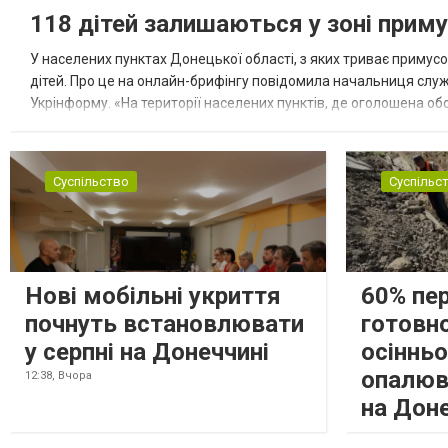
118 дітей залишаються у зоні приму
У населених пунктах Донецької області, з яких триває примусо
дітей. Про це на онлайн-брифінгу повідомила начальниця слу
Укрінформу. «На території населених пунктів, де оголошена обо
замінюють, або іншими законними представниками, у 16 населе
Суспільство
Суспільс
Нові мобільні укриття
60% пе
почнуть встановлювати
готовно
у серпні на Донеччині
осіннь
опалюв
12:38,
Вчора
на Дон