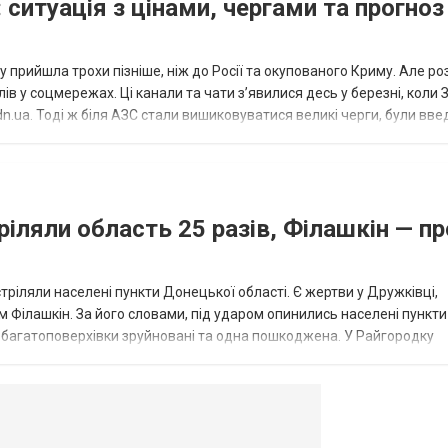
 ситуація з цінами, чергами та прогноз
 прийшла трохи пізніше, ніж до Росії та окупованого Криму. Але р
в у соцмережах. Ці канали та чати з’явилися десь у березні, коли
.ua. Тоді ж біля АЗС стали вишиковуватися великі черги, були вве
...
ріляли область 25 разів, Філашкін — пр
стріляли населені пункти Донецької області. Є жертви у Дружківці,
 Філашкін. За його словами, під ударом опинились населені пункти
і багатоповерхівки зруйновані та одна пошкоджена. У Райгородку
в’янську поранено людину, по...
овогродовке
Справочная
Такси