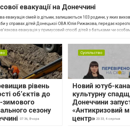
сової евакуації на Донеччині
ва евакуація сімей із дітьми, залишаються 103 родини, у яких вихо
жби у справах дітей Донецької ОВА Юлія Рижакова, передає корес
в’язкова евакуація у примусовий спосіб дітей з батьками чи особам
н...
тво
Суспільство
ревищив рівень
Новий ютуб-кана
сті об’єктів до
культурну спадщ
о-зимового
Донеччини запус
ального сезону
«Антикризовий м
еччині
центр»
07:36,
Вчора
20:33,
4 серпня