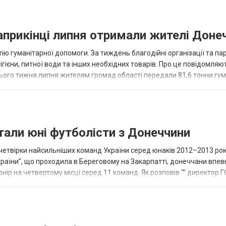
наприкінці липня отримали жителі Доне
ію гуманітарної допомоги. За тиждень благодійні організації та па
ігієни, питної води та інших необхідних товарів. Про це повідомляю
нього тижня липня жителям громад області передали 81,6 тонни гум
и...
тали юні футболісти з Донеччини
етвірки найсильніших команд України серед юнаків 2012–2013 рок
країни”, що проходила в Береговому на Закарпатті, донеччани впе
нір на четвертому місці серед 11 команд. Як розповів “” директор Г
исло, цей результат м...