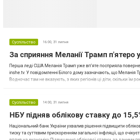
Суспільство
16:00,
31 липня
За сприяння Меланії Трамп п'ятеро 
Перша леді США Меланія Трамп уже впʼяте посприяла повернен
inshe.tv. У повідомленні Білого дому зазначають, що Меланія Т
Водночас там не вказують, з яких регіонів ці діти, скільки їм р
розбудова миру важливі для цих зусиль, їх перевершує...
Суспільство
14:00,
31 липня
НБУ підняв облікову ставку до 15,5
Національний банк України ухвалив рішення підвищити обліков
тиску та суттєвим прискоренням загальної інфляції, що очікує
вплив на економіку Підвищення облікової ставки, за даними 