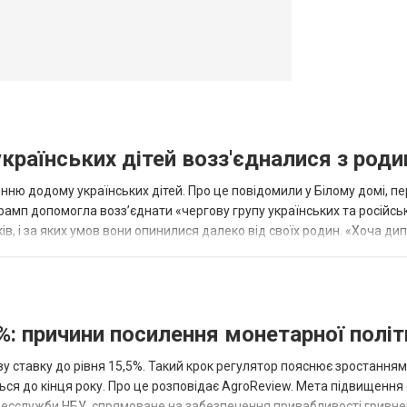
українських дітей возз'єдналися з род
ню додому українських дітей. Про це повідомили у Білому домі, п
рамп допомогла возз’єднати «чергову групу українських та російськ
оків, і за яких умов вони опинилися далеко від своїх родин. «Хоча ди
%: причини посилення монетарної полі
у ставку до рівня 15,5%. Такий крок регулятор пояснює зростанням
ться до кінця року. Про це розповідає AgroReview. Мета підвищення
пресслужби НБУ, спрямоване на забезпечення привабливості гривне