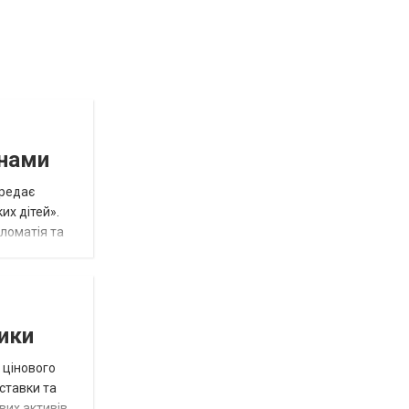
инами
ередає
их дітей».
пломатія та
тики
 цінового
 ставки та
вих активів