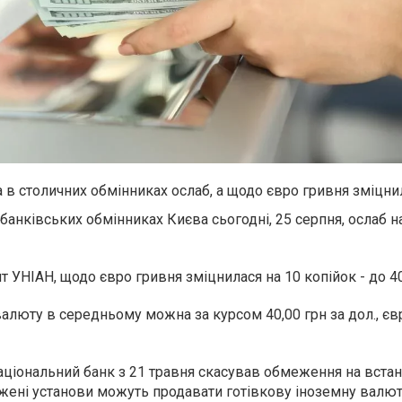
 в столичних обмінниках ослаб, а щодо євро гривня зміцни
банківських обмінниках Києва сьогодні, 25 серпня, ослаб н
 УНІАН, щодо євро гривня зміцнилася на 10 копійок - до 40
люту в середньому можна за курсом 40,00 грн за дол., євр
аціональний банк з 21 травня скасував обмеження на вста
жені установи можуть продавати готівкову іноземну валюту