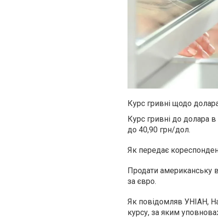
Курс гривні щодо долара
Курс гривні до долара в 
до 40,90 грн/дол.
Як передає кореспондент
Продати американську ва
за євро.
Як повідомляв УНІАН, Н
курсу, за яким уповнова