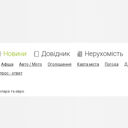
Новини
Довідник
Нерухомість
Афіша
Авто / Мото
Оголошення
Карта міста
Погода
Д
прос - ответ
долара та євро