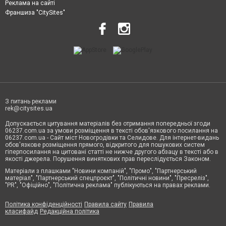
Реклама на сайті
Франшиза "CitySites"
З питань реклами
rek@citysites.ua
Допускається цитування матеріалів без отримання попередньої згоди
06237.com.ua за умови розміщення в тексті обов'язкового посилання на
06237.com.ua - Сайт міст Новогродівки та Селидове. Для інтернет-видань
обов'язкове розміщення прямого, відкритого для пошукових систем
гіперпосилання на цитовані статті не нижче другого абзацу в тексті або в
якості джерела. Порушення виняткових прав переслідується Законом.
Матеріали з плашками "Новини компаній", "Промо", "Партнерський
матеріал", "Партнерський спецпроєкт", "Політичні новини", "Пресреліз",
"PR", "Офіційно", "Політична реклама" публікуються на правах реклами.
Політика конфіденційності
Правила сайту
Правила
класифайд
Редакційна політика