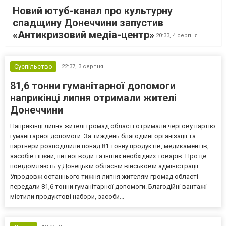
Новий ютуб-канал про культурну
спадщину Донеччини запустив
«Антикризовий медіа-центр»
20:33,
4 серпня
Суспільство
22:37,
3 серпня
81,6 тонни гуманітарної допомоги
наприкінці липня отримали жителі
Донеччини
Наприкінці липня жителі громад області отримали чергову партію
гуманітарної допомоги. За тиждень благодійні організації та
партнери розподілили понад 81 тонну продуктів, медикаментів,
засобів гігієни, питної води та інших необхідних товарів. Про це
повідомляють у Донецькій обласній військовій адміністрації.
Упродовж останнього тижня липня жителям громад області
передали 81,6 тонни гуманітарної допомоги. Благодійні вантажі
містили продуктові набори, засоби...