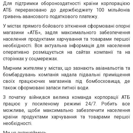
Для підтримки обороноздатності країни корпорацією
АТБ перераховано до держбюджету 100 мільйонів
гривень авансового податкового платежу.
У містах прямого бойового зіткнення сформовані опорні
магазини «АТБ», задля максимального забезпечення
населення продуктами харчування та товарами першої
необхідності. Вся актуальна інформація для населення
оперативно розміщується на сайтах компанії та на
сторінках у соцмережах.
Мирним жителям у містах, що зазнають авіанальотів та
бомбардувань компанія надала підвальні приміщення
своїх працюючих магазинів під бомбосховища, де
також сформовані запаси питної води.
З початку війни,вся велика команда корпорації АТБ
працює у посиленому режимі 24/7. Робить все
можливе, щоби максимально забезпечити населення
країни продуктами харчування та товарами першої
необхідності.
Ми не зупиняймось.