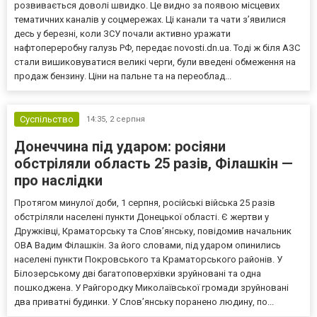
розвивається доволі швидко. Це видно за появою місцевих
тематичних каналів у соцмережах. Ці канали та чати з’явилися
десь у березні, коли ЗСУ почали активно уражати
нафтопереробну галузь РФ, передає novosti.dn.ua. Тоді ж біля АЗС
стали вишиковуватися великі черги, були введені обмеження на
продаж бензину. Ціни на пальне та на переоблад...
Суспільство
14:35,
2 серпня
Донеччина під ударом: росіяни
обстріляли область 25 разів, Філашкін —
про наслідки
Протягом минулої доби, 1 серпня, російські війська 25 разів
обстріляли населені пункти Донецької області. Є жертви у
Дружківці, Краматорську та Слов’янську, повідомив начальник
ОВА Вадим Філашкін. За його словами, під ударом опинились
населені пункти Покровського та Краматорського районів. У
Білозерському дві багатоповерхівки зруйновані та одна
пошкоджена. У Райгородку Миколаївської громади зруйновані
два приватні будинки. У Слов’янську поранено людину, по...