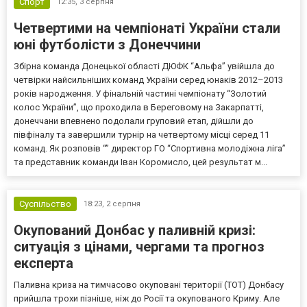
Спорт
12:35,
3 серпня
Четвертими на чемпіонаті України стали
юні футболісти з Донеччини
Збірна команда Донецької області ДЮФК “Альфа” увійшла до
четвірки найсильніших команд України серед юнаків 2012–2013
років народження. У фінальній частині чемпіонату “Золотий
колос України”, що проходила в Береговому на Закарпатті,
донеччани впевнено подолали груповий етап, дійшли до
півфіналу та завершили турнір на четвертому місці серед 11
команд. Як розповів “” директор ГО “Спортивна молодіжна ліга”
та представник команди Іван Коромисло, цей результат м...
Суспільство
18:23,
2 серпня
Окупований Донбас у паливній кризі:
ситуація з цінами, чергами та прогноз
експерта
Паливна криза на тимчасово окуповані території (ТОТ) Донбасу
прийшла трохи пізніше, ніж до Росії та окупованого Криму. Але