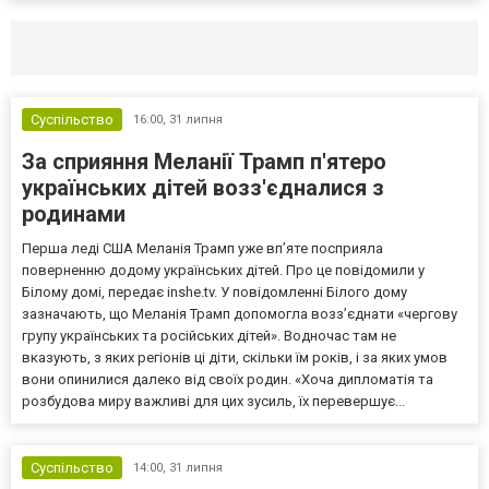
Селидово и Новогродовке
Справочная
Так
Суспільство
16:00,
31 липня
За сприяння Меланії Трамп п'ятеро
українських дітей возз'єдналися з
родинами
Перша леді США Меланія Трамп уже впʼяте посприяла
поверненню додому українських дітей. Про це повідомили у
Білому домі, передає inshe.tv. У повідомленні Білого дому
зазначають, що Меланія Трамп допомогла возз’єднати «чергову
групу українських та російських дітей». Водночас там не
вказують, з яких регіонів ці діти, скільки їм років, і за яких умов
вони опинилися далеко від своїх родин. «Хоча дипломатія та
розбудова миру важливі для цих зусиль, їх перевершує...
Суспільство
14:00,
31 липня