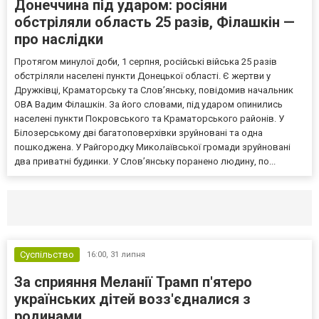
Донеччина під ударом: росіяни
обстріляли область 25 разів, Філашкін —
про наслідки
Протягом минулої доби, 1 серпня, російські війська 25 разів
обстріляли населені пункти Донецької області. Є жертви у
Дружківці, Краматорську та Слов’янську, повідомив начальник
ОВА Вадим Філашкін. За його словами, під ударом опинились
населені пункти Покровського та Краматорського районів. У
Білозерському дві багатоповерхівки зруйновані та одна
пошкоджена. У Райгородку Миколаївської громади зруйновані
два приватні будинки. У Слов’янську поранено людину, по...
Селидово и Новогродовке
Справочная
Так
Суспільство
16:00,
31 липня
За сприяння Меланії Трамп п'ятеро
українських дітей возз'єдналися з
родинами