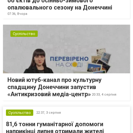
об’єктів до осінньо-зимового
опалювального сезону на Донеччині
07:36,
Вчора
Суспільство
Новий ютуб-канал про культурну
спадщину Донеччини запустив
«Антикризовий медіа-центр»
20:33,
4 серпня
Суспільство
22:37,
3 серпня
81,6 тонни гуманітарної допомоги
наприкінці липня отримали жителі