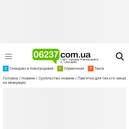
С
Селидово и Новогродовке
С
Справочная
Т
Такси
Головна
Новини
Суспільство новини
Пам'ятка для тих кто чекає
на євакуацію