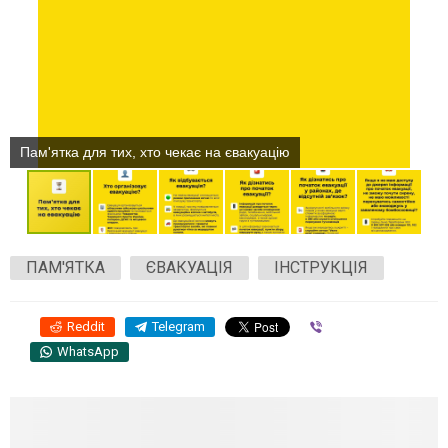
Пам'ятка для тих, хто чекає на євакуацію
ПАМ'ЯТКА
ЄВАКУАЦІЯ
ІНСТРУКЦІЯ
Reddit
Telegram
Viber
WhatsApp