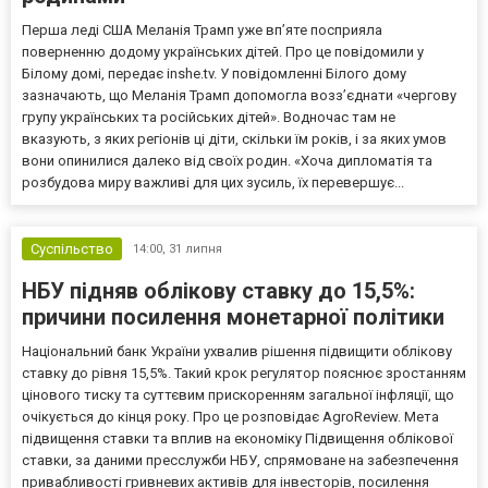
Перша леді США Меланія Трамп уже впʼяте посприяла
поверненню додому українських дітей. Про це повідомили у
Білому домі, передає inshe.tv. У повідомленні Білого дому
зазначають, що Меланія Трамп допомогла возз’єднати «чергову
групу українських та російських дітей». Водночас там не
вказують, з яких регіонів ці діти, скільки їм років, і за яких умов
вони опинилися далеко від своїх родин. «Хоча дипломатія та
розбудова миру важливі для цих зусиль, їх перевершує...
Суспільство
14:00,
31 липня
НБУ підняв облікову ставку до 15,5%:
причини посилення монетарної політики
Національний банк України ухвалив рішення підвищити облікову
ставку до рівня 15,5%. Такий крок регулятор пояснює зростанням
цінового тиску та суттєвим прискоренням загальної інфляції, що
очікується до кінця року. Про це розповідає AgroReview. Мета
підвищення ставки та вплив на економіку Підвищення облікової
ставки, за даними пресслужби НБУ, спрямоване на забезпечення
привабливості гривневих активів для інвесторів, посилення