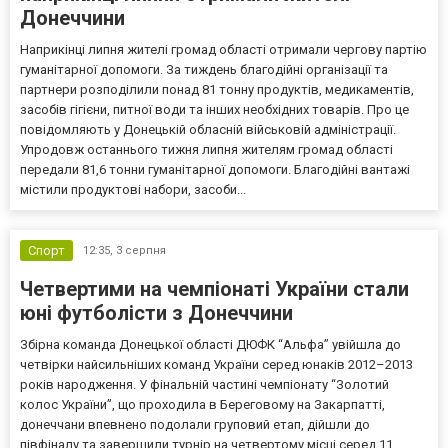
Донеччини
Наприкінці липня жителі громад області отримали чергову партію
гуманітарної допомоги. За тиждень благодійні організації та
партнери розподілили понад 81 тонну продуктів, медикаментів,
засобів гігієни, питної води та інших необхідних товарів. Про це
повідомляють у Донецькій обласній військовій адміністрації.
Упродовж останнього тижня липня жителям громад області
передали 81,6 тонни гуманітарної допомоги. Благодійні вантажі
містили продуктові набори, засоби...
Спорт
12:35,
3 серпня
Четвертими на чемпіонаті України стали
юні футболісти з Донеччини
Збірна команда Донецької області ДЮФК “Альфа” увійшла до
четвірки найсильніших команд України серед юнаків 2012–2013
років народження. У фінальній частині чемпіонату “Золотий
колос України”, що проходила в Береговому на Закарпатті,
донеччани впевнено подолали груповий етап, дійшли до
півфіналу та завершили турнір на четвертому місці серед 11