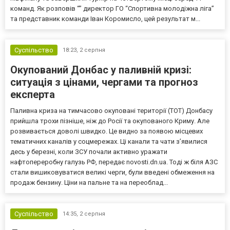
команд. Як розповів “” директор ГО “Спортивна молодіжна ліга”
та представник команди Іван Коромисло, цей результат м...
Суспільство
18:23,
2 серпня
Окупований Донбас у паливній кризі:
ситуація з цінами, чергами та прогноз
експерта
Паливна криза на тимчасово окуповані території (ТОТ) Донбасу
прийшла трохи пізніше, ніж до Росії та окупованого Криму. Але
розвивається доволі швидко. Це видно за появою місцевих
тематичних каналів у соцмережах. Ці канали та чати з’явилися
десь у березні, коли ЗСУ почали активно уражати
нафтопереробну галузь РФ, передає novosti.dn.ua. Тоді ж біля АЗС
стали вишиковуватися великі черги, були введені обмеження на
продаж бензину. Ціни на пальне та на переоблад...
Суспільство
14:35,
2 серпня