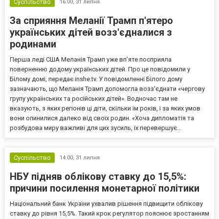
Суспільство
16:00,
31 липня
За сприяння Меланії Трамп п'ятеро
українських дітей возз'єдналися з
родинами
Перша леді США Меланія Трамп уже впʼяте посприяла
поверненню додому українських дітей. Про це повідомили у
Білому домі, передає inshe.tv. У повідомленні Білого дому
зазначають, що Меланія Трамп допомогла возз’єднати «чергову
групу українських та російських дітей». Водночас там не
вказують, з яких регіонів ці діти, скільки їм років, і за яких умов
вони опинилися далеко від своїх родин. «Хоча дипломатія та
розбудова миру важливі для цих зусиль, їх перевершує...
Суспільство
14:00,
31 липня
НБУ підняв облікову ставку до 15,5%:
причини посилення монетарної політики
Національний банк України ухвалив рішення підвищити облікову
ставку до рівня 15,5%. Такий крок регулятор пояснює зростанням