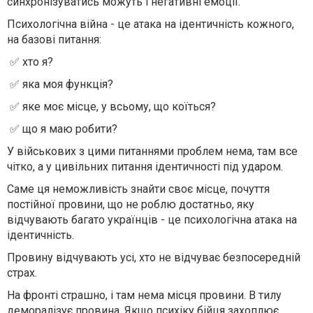
синхронізуватись можуть і негативні емоції.
Психологічна війна - це атака на ідентичність кожного,
на базові питання:
✅ хто я?
✅ яка моя функція?
✅ яке моє місце, у всьому, що коїться?
✅ що я маю робити?
У військових з цими питаннями проблем нема, там все
чітко, а у цивільних питання ідентичності під ударом.
Саме ця неможливість знайти своє місце, почуття
постійної провини, що не роблю достатньо, яку
відчувають багато українців - це психологічна атака на
ідентичність.
Провину відчувають усі, хто не відчуває безпосередній
страх.
На фронті страшно, і там нема місця провини. В тилу
деморалізує провина. Якщо психіку бійця захоплює