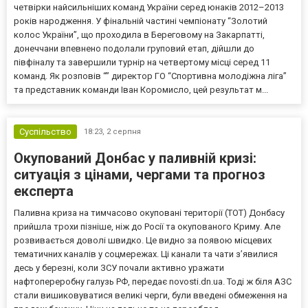
четвірки найсильніших команд України серед юнаків 2012–2013
років народження. У фінальній частині чемпіонату “Золотий
колос України”, що проходила в Береговому на Закарпатті,
донеччани впевнено подолали груповий етап, дійшли до
півфіналу та завершили турнір на четвертому місці серед 11
команд. Як розповів “” директор ГО “Спортивна молодіжна ліга”
та представник команди Іван Коромисло, цей результат м...
Суспільство
18:23,
2 серпня
Окупований Донбас у паливній кризі:
ситуація з цінами, чергами та прогноз
експерта
Паливна криза на тимчасово окуповані території (ТОТ) Донбасу
прийшла трохи пізніше, ніж до Росії та окупованого Криму. Але
розвивається доволі швидко. Це видно за появою місцевих
тематичних каналів у соцмережах. Ці канали та чати з’явилися
десь у березні, коли ЗСУ почали активно уражати
нафтопереробну галузь РФ, передає novosti.dn.ua. Тоді ж біля АЗС
стали вишиковуватися великі черги, були введені обмеження на