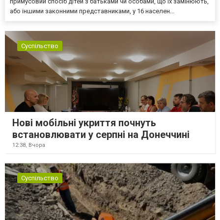
примусовий спосіб дітей з батьками чи особами, що їх замінюють,
або іншими законними представниками, у 16 населен...
Суспільство
Нові мобільні укриття почнуть
встановлювати у серпні на Донеччині
12:38,
Вчора
Суспільство