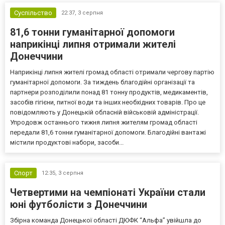
Суспільство
22:37,
3 серпня
81,6 тонни гуманітарної допомоги
наприкінці липня отримали жителі
Донеччини
Наприкінці липня жителі громад області отримали чергову партію
гуманітарної допомоги. За тиждень благодійні організації та
партнери розподілили понад 81 тонну продуктів, медикаментів,
засобів гігієни, питної води та інших необхідних товарів. Про це
повідомляють у Донецькій обласній військовій адміністрації.
Упродовж останнього тижня липня жителям громад області
передали 81,6 тонни гуманітарної допомоги. Благодійні вантажі
містили продуктові набори, засоби...
Спорт
12:35,
3 серпня
Четвертими на чемпіонаті України стали
юні футболісти з Донеччини
Збірна команда Донецької області ДЮФК “Альфа” увійшла до