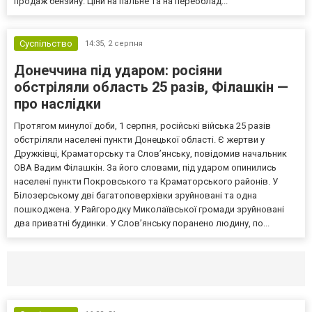
продаж бензину. Ціни на пальне та на переоблад...
Суспільство
14:35,
2 серпня
Донеччина під ударом: росіяни
обстріляли область 25 разів, Філашкін —
про наслідки
Протягом минулої доби, 1 серпня, російські війська 25 разів
обстріляли населені пункти Донецької області. Є жертви у
Дружківці, Краматорську та Слов’янську, повідомив начальник
ОВА Вадим Філашкін. За його словами, під ударом опинились
населені пункти Покровського та Краматорського районів. У
Білозерському дві багатоповерхівки зруйновані та одна
пошкоджена. У Райгородку Миколаївської громади зруйновані
два приватні будинки. У Слов’янську поранено людину, по...
Селидово и Новогродовке
Справочная
Так