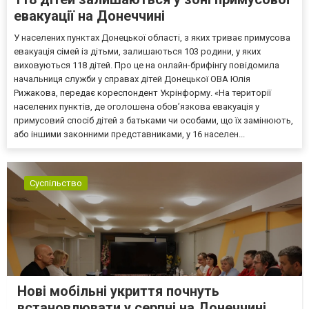
евакуації на Донеччині
У населених пунктах Донецької області, з яких триває примусова
евакуація сімей із дітьми, залишаються 103 родини, у яких
виховуються 118 дітей. Про це на онлайн-брифінгу повідомила
начальниця служби у справах дітей Донецької ОВА Юлія
Рижакова, передає кореспондент Укрінформу. «На території
населених пунктів, де оголошена обов’язкова евакуація у
примусовий спосіб дітей з батьками чи особами, що їх замінюють,
або іншими законними представниками, у 16 населен...
Суспільство
Нові мобільні укриття почнуть
встановлювати у серпні на Донеччині