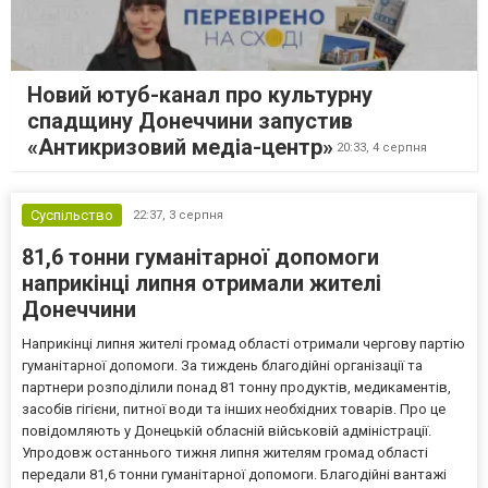
Новий ютуб-канал про культурну
спадщину Донеччини запустив
«Антикризовий медіа-центр»
20:33,
4 серпня
Суспільство
22:37,
3 серпня
81,6 тонни гуманітарної допомоги
наприкінці липня отримали жителі
Донеччини
Наприкінці липня жителі громад області отримали чергову партію
гуманітарної допомоги. За тиждень благодійні організації та
партнери розподілили понад 81 тонну продуктів, медикаментів,
засобів гігієни, питної води та інших необхідних товарів. Про це
повідомляють у Донецькій обласній військовій адміністрації.
Упродовж останнього тижня липня жителям громад області
передали 81,6 тонни гуманітарної допомоги. Благодійні вантажі