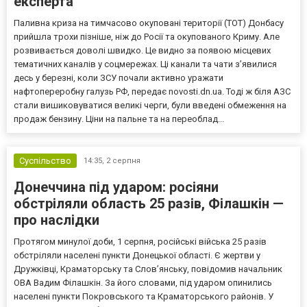
експерта
Паливна криза на тимчасово окуповані території (ТОТ) Донбасу
прийшла трохи пізніше, ніж до Росії та окупованого Криму. Але
розвивається доволі швидко. Це видно за появою місцевих
тематичних каналів у соцмережах. Ці канали та чати з’явилися
десь у березні, коли ЗСУ почали активно уражати
нафтопереробну галузь РФ, передає novosti.dn.ua. Тоді ж біля АЗС
стали вишиковуватися великі черги, були введені обмеження на
продаж бензину. Ціни на пальне та на переоблад...
Суспільство
14:35,
2 серпня
Донеччина під ударом: росіяни
обстріляли область 25 разів, Філашкін —
про наслідки
Протягом минулої доби, 1 серпня, російські війська 25 разів
обстріляли населені пункти Донецької області. Є жертви у
Дружківці, Краматорську та Слов’янську, повідомив начальник
ОВА Вадим Філашкін. За його словами, під ударом опинились
населені пункти Покровського та Краматорського районів. У