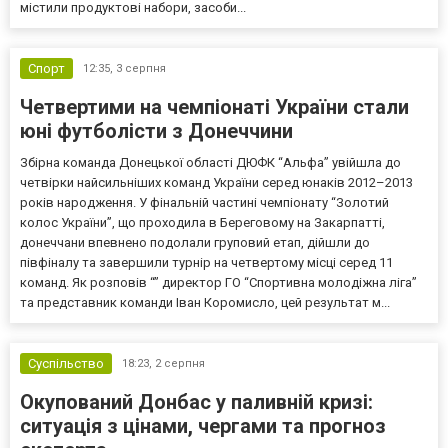
містили продуктові набори, засоби...
Спорт
12:35,
3 серпня
Четвертими на чемпіонаті України стали
юні футболісти з Донеччини
Збірна команда Донецької області ДЮФК “Альфа” увійшла до
четвірки найсильніших команд України серед юнаків 2012–2013
років народження. У фінальній частині чемпіонату “Золотий
колос України”, що проходила в Береговому на Закарпатті,
донеччани впевнено подолали груповий етап, дійшли до
півфіналу та завершили турнір на четвертому місці серед 11
команд. Як розповів “” директор ГО “Спортивна молодіжна ліга”
та представник команди Іван Коромисло, цей результат м...
Суспільство
18:23,
2 серпня
Окупований Донбас у паливній кризі:
ситуація з цінами, чергами та прогноз