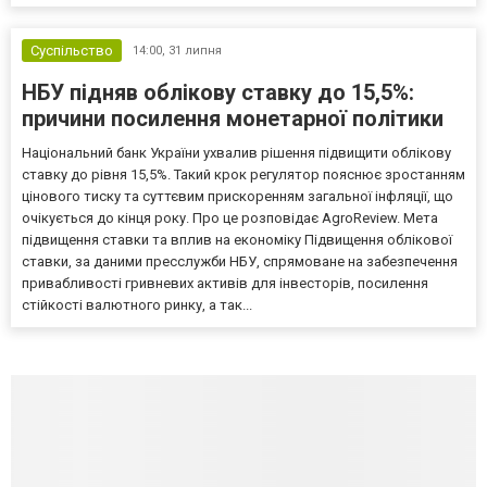
Суспільство
14:00,
31 липня
НБУ підняв облікову ставку до 15,5%:
причини посилення монетарної політики
Національний банк України ухвалив рішення підвищити облікову
ставку до рівня 15,5%. Такий крок регулятор пояснює зростанням
цінового тиску та суттєвим прискоренням загальної інфляції, що
очікується до кінця року. Про це розповідає AgroReview. Мета
підвищення ставки та вплив на економіку Підвищення облікової
ставки, за даними пресслужби НБУ, спрямоване на забезпечення
привабливості гривневих активів для інвесторів, посилення
стійкості валютного ринку, а так...