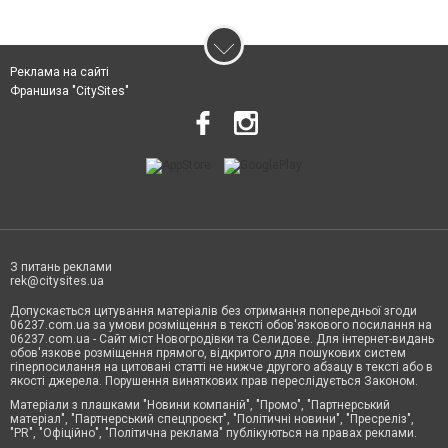
Реклама на сайті
Франшиза "CitySites"
З питань реклами
rek@citysites.ua
Допускається цитування матеріалів без отримання попередньої згоди
06237.com.ua за умови розміщення в тексті обов'язкового посилання на
06237.com.ua - Сайт міст Новогродівки та Селидове. Для інтернет-видань
обов'язкове розміщення прямого, відкритого для пошукових систем
гіперпосилання на цитовані статті не нижче другого абзацу в тексті або в
якості джерела. Порушення виняткових прав переслідується Законом.
Матеріали з плашками "Новини компаній", "Промо", "Партнерський
матеріал", "Партнерський спецпроєкт", "Політичні новини", "Пресреліз",
"PR", "Офіційно", "Політична реклама" публікуються на правах реклами.