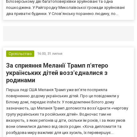
Білозерському дві багатоповерхівки зруйновані та одна
пошкоджена. У Райгородку Миколаївської громади зруйновані
два приватні будинки. У Слов’янську поранено людину, по...
Селидово и Новогродовке
Справочная
Так
Суспільство
16:00,
31 липня
За сприяння Меланії Трамп п'ятеро
українських дітей возз'єдналися з
родинами
Перша леді США Меланія Трамп уже впʼяте посприяла
поверненню додому українських дітей. Про це повідомили у
Білому домі, передає inshe.tv. У повідомленні Білого дому
зазначають, що Меланія Трамп допомогла возз’єднати «чергову
групу українських та російських дітей». Водночас там не
вказують, з яких регіонів ці діти, скільки їм років, і за яких умов
вони опинилися далеко від своїх родин. «Хоча дипломатія та
розбудова миру важливі для цих зусиль, їх перевершує...