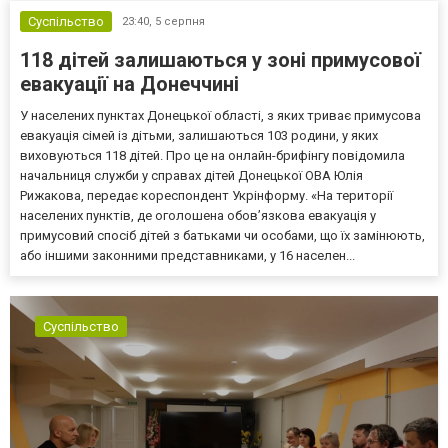
Суспільство
23:40,
5 серпня
118 дітей залишаються у зоні примусової
евакуації на Донеччині
У населених пунктах Донецької області, з яких триває примусова
евакуація сімей із дітьми, залишаються 103 родини, у яких
виховуються 118 дітей. Про це на онлайн-брифінгу повідомила
начальниця служби у справах дітей Донецької ОВА Юлія
Рижакова, передає кореспондент Укрінформу. «На території
населених пунктів, де оголошена обов’язкова евакуація у
примусовий спосіб дітей з батьками чи особами, що їх замінюють,
або іншими законними представниками, у 16 населен...
Суспільство