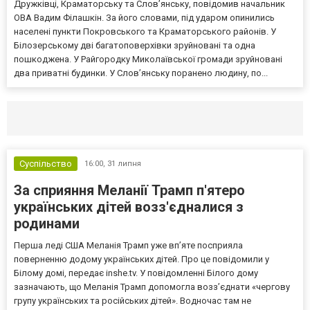
Дружківці, Краматорську та Слов’янську, повідомив начальник
ОВА Вадим Філашкін. За його словами, під ударом опинились
населені пункти Покровського та Краматорського районів. У
Білозерському дві багатоповерхівки зруйновані та одна
пошкоджена. У Райгородку Миколаївської громади зруйновані
два приватні будинки. У Слов’янську поранено людину, по...
Селидово и Новогродовке
Справочная
Так
Суспільство
16:00,
31 липня
За сприяння Меланії Трамп п'ятеро
українських дітей возз'єдналися з
родинами
Перша леді США Меланія Трамп уже впʼяте посприяла
поверненню додому українських дітей. Про це повідомили у
Білому домі, передає inshe.tv. У повідомленні Білого дому
зазначають, що Меланія Трамп допомогла возз’єднати «чергову
групу українських та російських дітей». Водночас там не