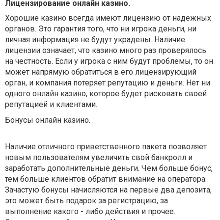
Лицензирование онлайн казино.
Хорошие казино всегда имеют лицензию от надежных
органов. Это гарантия того, что ни игрока деньги, ни
личная информация не будут украдены. Наличие
лицензии означает, что казино много раз проверялось
на честность. Если у игрока с ним будут проблемы, то он
может напрямую обратиться в его лицензирующий
орган, и компания потеряет репутацию и деньги. Нет ни
одного онлайн казино, которое будет рисковать своей
репутацией и клиентами.
Бонусы онлайн казино.
Наличие отличного приветственного пакета позволяет
новым пользователям увеличить свой банкролл и
заработать дополнительные деньги. Чем больше бонус,
тем больше клиентов обратит внимание на оператора.
Зачастую бонусы начисляются на первые два депозита,
это может быть подарок за регистрацию, за
выполнение какого - либо действия и прочее.