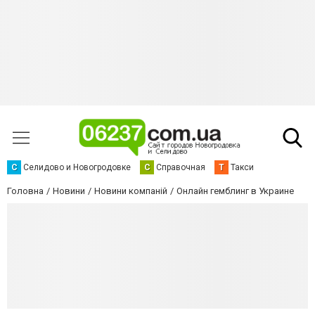
С
Селидово и Новогродовке
С
Справочная
Т
Такси
Головна
Новини
Новини компаній
Онлайн гемблинг в Украине