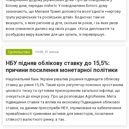
Білому домі, передає inshe.tv. У повідомленні Білого дому
зазначають, що Меланія Трамп допомогла возз’єднати «чергову
групу українських та російських дітей». Водночас там не
вказують, з яких регіонів ці діти, скільки їм років, і за яких умов
вони опинилися далеко від своїх родин. «Хоча дипломатія та
розбудова миру важливі для цих зусиль, їх перевершує...
Суспільство
14:00,
31 липня
НБУ підняв облікову ставку до 15,5%:
причини посилення монетарної політики
Національний банк України ухвалив рішення підвищити облікову
ставку до рівня 15,5%. Такий крок регулятор пояснює зростанням
цінового тиску та суттєвим прискоренням загальної інфляції, що
очікується до кінця року. Про це розповідає AgroReview. Мета
підвищення ставки та вплив на економіку Підвищення облікової
ставки, за даними пресслужби НБУ, спрямоване на забезпечення
привабливості гривневих активів для інвесторів, посилення
стійкості валютного ринку, а так...