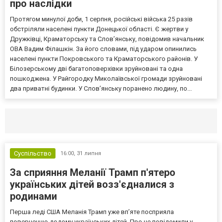
про наслідки
Протягом минулої доби, 1 серпня, російські війська 25 разів
обстріляли населені пункти Донецької області. Є жертви у
Дружківці, Краматорську та Слов’янську, повідомив начальник
ОВА Вадим Філашкін. За його словами, під ударом опинились
населені пункти Покровського та Краматорського районів. У
Білозерському дві багатоповерхівки зруйновані та одна
пошкоджена. У Райгородку Миколаївської громади зруйновані
два приватні будинки. У Слов’янську поранено людину, по...
Селидово и Новогродовке
Справочная
Так
Суспільство
16:00,
31 липня
За сприяння Меланії Трамп п'ятеро
українських дітей возз'єдналися з
родинами
Перша леді США Меланія Трамп уже впʼяте посприяла
поверненню додому українських дітей. Про це повідомили у