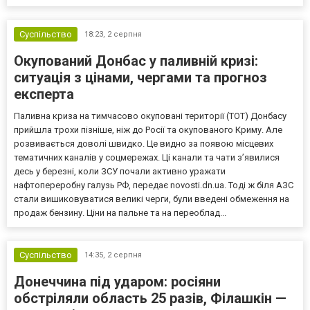
Суспільство
18:23,
2 серпня
Окупований Донбас у паливній кризі:
ситуація з цінами, чергами та прогноз
експерта
Паливна криза на тимчасово окуповані території (ТОТ) Донбасу
прийшла трохи пізніше, ніж до Росії та окупованого Криму. Але
розвивається доволі швидко. Це видно за появою місцевих
тематичних каналів у соцмережах. Ці канали та чати з’явилися
десь у березні, коли ЗСУ почали активно уражати
нафтопереробну галузь РФ, передає novosti.dn.ua. Тоді ж біля АЗС
стали вишиковуватися великі черги, були введені обмеження на
продаж бензину. Ціни на пальне та на переоблад...
Суспільство
14:35,
2 серпня
Донеччина під ударом: росіяни
обстріляли область 25 разів, Філашкін —