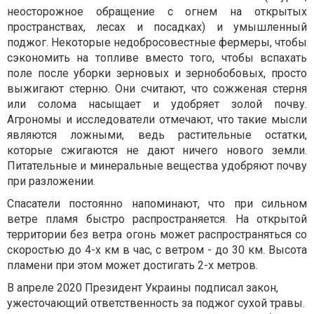
неосторожное обращение с огнем на открытых
пространствах, лесах и посадках) и умышленный
поджог. Некоторые недобросовестные фермеры, чтобы
сэкономить на топливе вместо того, чтобы вспахать
поле после уборки зерновых и зернобобовых, просто
выжигают стерню. Они считают, что сожженая стерня
или солома насыщает и удобряет золой почву.
Агрономы и исследователи отмечают, что такие мысли
являются ложными, ведь растительные остатки,
которые сжигаются не дают ничего нового земли.
Питательные и минеральные вещества удобряют почву
при разложении.
Спасатели постоянно напоминают, что при сильном
ветре пламя быстро распространяется. На открытой
территории без ветра огонь может распространяться со
скоростью до 4-х км в час, с ветром - до 30 км. Высота
пламени при этом может достигать 2-х метров.
В апреле 2020 Президент Украины подписал закон,
ужесточающий ответственность за поджог cyxoй травы.