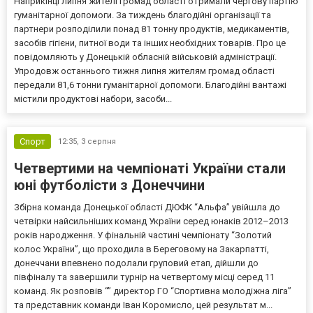
Наприкінці липня жителі громад області отримали чергову партію
гуманітарної допомоги. За тиждень благодійні організації та
партнери розподілили понад 81 тонну продуктів, медикаментів,
засобів гігієни, питної води та інших необхідних товарів. Про це
повідомляють у Донецькій обласній військовій адміністрації.
Упродовж останнього тижня липня жителям громад області
передали 81,6 тонни гуманітарної допомоги. Благодійні вантажі
містили продуктові набори, засоби...
Спорт
12:35,
3 серпня
Четвертими на чемпіонаті України стали
юні футболісти з Донеччини
Збірна команда Донецької області ДЮФК “Альфа” увійшла до
четвірки найсильніших команд України серед юнаків 2012–2013
років народження. У фінальній частині чемпіонату “Золотий
колос України”, що проходила в Береговому на Закарпатті,
донеччани впевнено подолали груповий етап, дійшли до
півфіналу та завершили турнір на четвертому місці серед 11
команд. Як розповів “” директор ГО “Спортивна молодіжна ліга”
та представник команди Іван Коромисло, цей результат м...