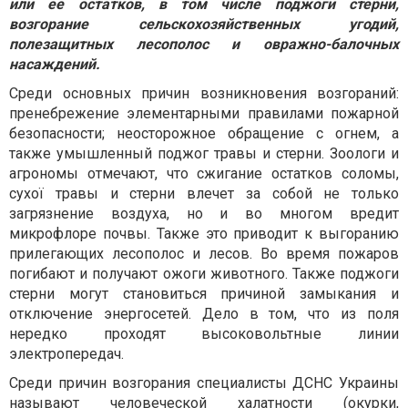
или ее остатков, в том числе поджоги стерни,
возгорание сельскохозяйственных угодий,
полезащитных лесополос и овражно-балочных
насаждений.
Среди основных причин возникновения возгораний:
пренебрежение элементарными правилами пожарной
безопасности; неосторожное обращение с огнем, а
также умышленный поджог травы и стерни. Зоологи и
агрономы отмечают, что сжигание остатков соломы,
cyxoï травы и стерни влечет за собой не только
загрязнение воздуха, но и во многом вредит
микрофлоре почвы. Также это приводит к выгоранию
прилегающих лесополос и лесов. Во время пожаров
погибают и получают ожоги животного. Также поджоги
стерни могут становиться причиной замыкания и
отключение энергосетей. Дело в том, что из поля
нередко проходят высоковольтные линии
электропередач.
Среди причин возгорания специалисты ДСНС Украины
называют человеческой халатности (окурки,