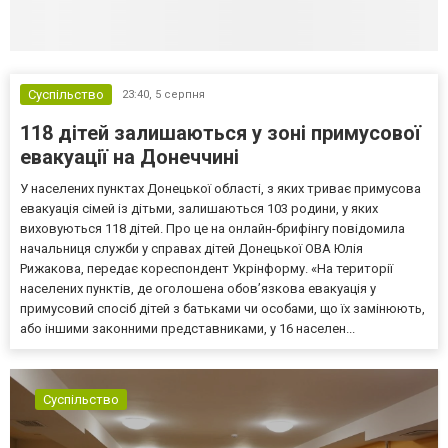
Суспільство
23:40,
5 серпня
118 дітей залишаються у зоні примусової
евакуації на Донеччині
У населених пунктах Донецької області, з яких триває примусова
евакуація сімей із дітьми, залишаються 103 родини, у яких
виховуються 118 дітей. Про це на онлайн-брифінгу повідомила
начальниця служби у справах дітей Донецької ОВА Юлія
Рижакова, передає кореспондент Укрінформу. «На території
населених пунктів, де оголошена обов’язкова евакуація у
примусовий спосіб дітей з батьками чи особами, що їх замінюють,
або іншими законними представниками, у 16 населен...
Суспільство