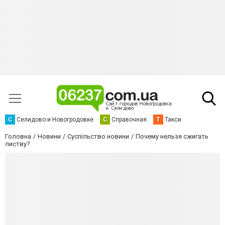
С
Селидово и Новогродовке
С
Справочная
Т
Такси
Головна
Новини
Суспільство новини
Почему нельзя сжигать
листву?