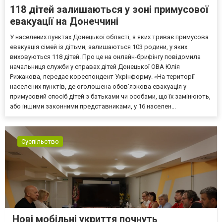
118 дітей залишаються у зоні примусової
евакуації на Донеччині
У населених пунктах Донецької області, з яких триває примусова
евакуація сімей із дітьми, залишаються 103 родини, у яких
виховуються 118 дітей. Про це на онлайн-брифінгу повідомила
начальниця служби у справах дітей Донецької ОВА Юлія
Рижакова, передає кореспондент Укрінформу. «На території
населених пунктів, де оголошена обов’язкова евакуація у
примусовий спосіб дітей з батьками чи особами, що їх замінюють,
або іншими законними представниками, у 16 населен...
Суспільство
Нові мобільні укриття почнуть