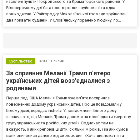
населені пункти Покровського та Краматорського районів. У
Білозерському дві багатоповерхівки зруйновані та одна
пошкоджена. У Райгородку Миколаївської громади зруйновані
два приватні будинки. У Слов’янську поранено людину, по...
Селидово и Новогродовке
Справочная
Так
Суспільство
16:00,
31 липня
За сприяння Меланії Трамп п'ятеро
українських дітей возз'єдналися з
родинами
Перша леді США Меланія Трамп уже впʼяте посприяла
поверненню додому українських дітей. Про це повідомили у
Білому домі, передає inshe.tv. У повідомленні Білого дому
зазначають, що Меланія Трамп допомогла возз’єднати «чергову
групу українських та російських дітей». Водночас там не
вказують, з яких регіонів ці діти, скільки їм років, і за яких умов
вони опинилися далеко від своїх родин. «Хоча дипломатія та