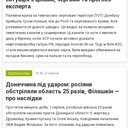
експерта
Паливна криза на тимчасово окуповані території (ТОТ) Донбасу
прийшла трохи пізніше, ніж до Росії та окупованого Криму. Але
розвивається доволі швидко. Це видно за появою місцевих
тематичних каналів у соцмережах. Ці канали та чати з’явилися
десь у березні, коли ЗСУ почали активно уражати
нафтопереробну галузь РФ, передає novosti.dn.ua. Тоді ж біля АЗС
стали вишиковуватися великі черги, були введені обмеження на
продаж бензину. Ціни на пальне та на переоблад...
Суспільство
14:35,
2 серпня
Донеччина під ударом: росіяни
обстріляли область 25 разів, Філашкін —
про наслідки
Протягом минулої доби, 1 серпня, російські війська 25 разів
обстріляли населені пункти Донецької області. Є жертви у
Дружківці, Краматорську та Слов’янську, повідомив начальник
ОВА Вадим Філашкін. За його словами, під ударом опинились