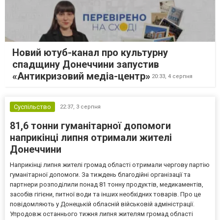
Новий ютуб-канал про культурну
спадщину Донеччини запустив
«Антикризовий медіа-центр»
20:33,
4 серпня
Суспільство
22:37,
3 серпня
81,6 тонни гуманітарної допомоги
наприкінці липня отримали жителі
Донеччини
Наприкінці липня жителі громад області отримали чергову партію
гуманітарної допомоги. За тиждень благодійні організації та
партнери розподілили понад 81 тонну продуктів, медикаментів,
засобів гігієни, питної води та інших необхідних товарів. Про це
повідомляють у Донецькій обласній військовій адміністрації.
Упродовж останнього тижня липня жителям громад області