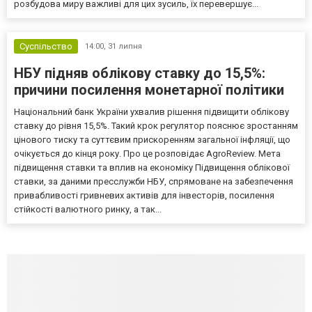
розбудова миру важливі для цих зусиль, їх перевершує...
Суспільство
14:00,
31 липня
НБУ підняв облікову ставку до 15,5%:
причини посилення монетарної політики
Національний банк України ухвалив рішення підвищити облікову
ставку до рівня 15,5%. Такий крок регулятор пояснює зростанням
цінового тиску та суттєвим прискоренням загальної інфляції, що
очікується до кінця року. Про це розповідає AgroReview. Мета
підвищення ставки та вплив на економіку Підвищення облікової
ставки, за даними пресслужби НБУ, спрямоване на забезпечення
привабливості гривневих активів для інвесторів, посилення
стійкості валютного ринку, а так...