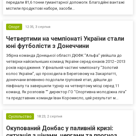
передали 81,6 тонни гуманітарної допомоги. Благодійні вантажі
містили продуктові набори, засоби...
Спорт
12:35,
3 серпня
Четвертими на чемпіонаті України стали
юні футболісти з Донеччини
Збірна команда Донецької області ДЮФК “Альфа” увійшла до
четвірки найсильніших команд України серед юнаків 2012–2013
років народження. У фінальній частині чемпіонату “Золотий
колос України”, що проходила в Береговому на Закарпатті,
донеччани впевнено подолали груповий етап, дійшли до
півфіналу та завершили турнір на четвертому місці серед 11
команд. Як розповів “” директор ГО “Спортивна молодіжна ліга”
та представник команди Іван Коромисло, цей результат м...
Суспільство
18:23,
2 серпня
Окупований Донбас у паливній кризі:
ситуація з цінами, чергами та прогноз