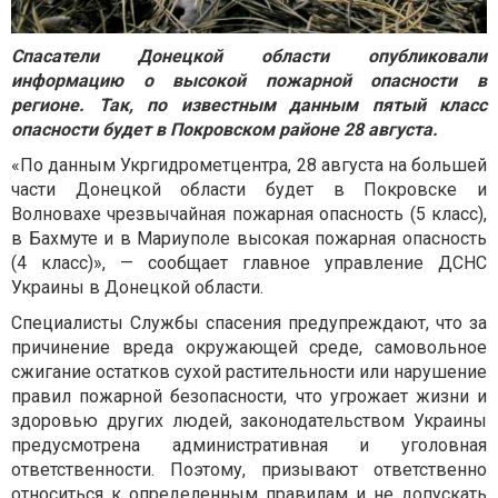
Спасатели Донецкой области опубликовали
информацию о высокой пожарной опасности в
регионе. Так, по известным данным пятый класс
опасности будет в Покровском районе 28 августа.
«По данным Укргидрометцентра, 28 августа на большей
части Донецкой области будет в Покровске и
Волновахе чрезвычайная пожарная опасность (5 класс),
в Бахмуте и в Мариуполе высокая пожарная опасность
(4 класс)», — сообщает главное управление ДСНС
Украины в Донецкой области.
Специалисты Службы спасения предупреждают, что за
причинение вреда окружающей среде, самовольное
сжигание остатков сухой растительности или нарушение
правил пожарной безопасности, что угрожает жизни и
здоровью других людей, законодательством Украины
предусмотрена административная и уголовная
ответственности. Поэтому, призывают ответственно
относиться к определенным правилам и не допускать