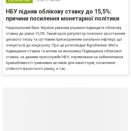
Суспільство
14:00,
31 липня
НБУ підняв облікову ставку до 15,5%:
причини посилення монетарної політики
Національний банк України ухвалив рішення підвищити облікову
ставку до рівня 15,5%. Такий крок регулятор пояснює зростанням
цінового тиску та суттєвим прискоренням загальної інфляції, що
очікується до кінця року. Про це розповідає AgroReview. Мета
підвищення ставки та вплив на економіку Підвищення облікової
ставки, за даними пресслужби НБУ, спрямоване на забезпечення
привабливості гривневих активів для інвесторів, посилення
стійкості валютного ринку, а так...