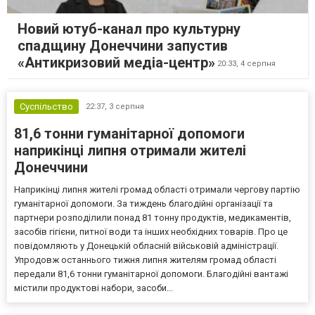
Новий ютуб-канал про культурну
спадщину Донеччини запустив
«Антикризовий медіа-центр»
20:33,
4 серпня
Суспільство
22:37,
3 серпня
81,6 тонни гуманітарної допомоги
наприкінці липня отримали жителі
Донеччини
Наприкінці липня жителі громад області отримали чергову партію
гуманітарної допомоги. За тиждень благодійні організації та
партнери розподілили понад 81 тонну продуктів, медикаментів,
засобів гігієни, питної води та інших необхідних товарів. Про це
повідомляють у Донецькій обласній військовій адміністрації.
Упродовж останнього тижня липня жителям громад області
передали 81,6 тонни гуманітарної допомоги. Благодійні вантажі
містили продуктові набори, засоби...