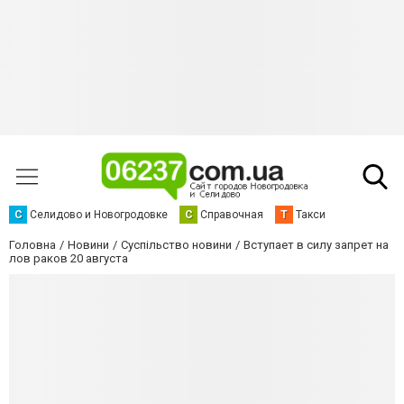
С
Селидово и Новогродовке
С
Справочная
Т
Такси
Головна
Новини
Суспільство новини
Вступает в силу запрет на
лов раков 20 августа