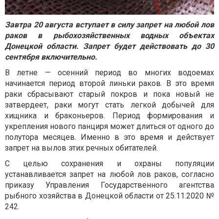
Завтра 20 августа вступает в силу запрет на любой лов
раков в рыбохозяйственных водных объектах
Донецкой области. Запрет будет действовать до 30
сентября включительно.
В летне — осенний период во многих водоемах
начинается период второй линьки раков. В это время
раки сбрасывают старый покров и пока новый не
затвердеет, раки могут стать легкой добычей для
хищника и браконьеров. Период формирования и
укрепления нового панциря может длиться от одного до
полутора месяцев. Именно в это время и действует
запрет на вылов этих речных обитателей.
С целью сохранения и охраны популяции
устанавливается запрет на любой лов раков, согласно
приказу Управления Государственного агентства
рыбного хозяйства в Донецкой области от 25.11.2020 №
242.