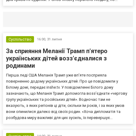
Селидово и Новогродовке
Справочная
Так
Суспільство
16:00,
31 липня
За сприяння Меланії Трамп п'ятеро
українських дітей возз'єдналися з
родинами
Перша леді США Меланія Трамп уже впʼяте посприяла
поверненню додому українських дітей. Про це повідомили у
Білому домі, передає inshe.tv. У повідомленні Білого дому
зазначають, що Меланія Трамп допомогла возз’єднати «чергову
групу українських та російських дітей». Водночас там не
вказують, з яких регіонів ці діти, скільки їм років, і за яких умов
вони опинилися далеко від своїх родин. «Хоча дипломатія та
розбудова миру важливі для цих зусиль, їх перевершує...