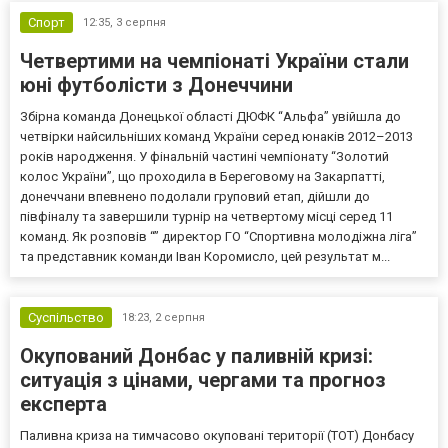
Спорт
12:35,
3 серпня
Четвертими на чемпіонаті України стали
юні футболісти з Донеччини
Збірна команда Донецької області ДЮФК “Альфа” увійшла до
четвірки найсильніших команд України серед юнаків 2012–2013
років народження. У фінальній частині чемпіонату “Золотий
колос України”, що проходила в Береговому на Закарпатті,
донеччани впевнено подолали груповий етап, дійшли до
півфіналу та завершили турнір на четвертому місці серед 11
команд. Як розповів “” директор ГО “Спортивна молодіжна ліга”
та представник команди Іван Коромисло, цей результат м...
Суспільство
18:23,
2 серпня
Окупований Донбас у паливній кризі:
ситуація з цінами, чергами та прогноз
експерта
Паливна криза на тимчасово окуповані території (ТОТ) Донбасу