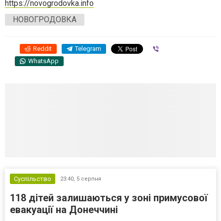
https://novogrodovka.info
НОВОГРОДОВКА
Reddit
Telegram
Viber
WhatsApp
Суспільство
23:40,
5 серпня
118 дітей залишаються у зоні примусової
евакуації на Донеччині