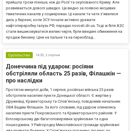
прийшла трохи пізніше, ніж до Росії та окупованого Криму. Але
розвивається доволі швидко. Це видно за появою місцевих
тематичних каналів у соцмережах. Ці канали та чати з’явилися
десь у березні, коли ЗСУ почали активно уражати
нафтопереробну галузь РФ, передає novosti.dn.ua. Тоді ж біля АЗС
стали вишиковуватися великі черги, були введені обмеження на
продаж бензину. Ціни на пальне та на переоблад...
Суспільство
14:35,
2 серпня
Донеччина під ударом: росіяни
обстріляли область 25 разів, Філашкін —
про наслідки
Протягом минулої доби, 1 серпня, російські війська 25 разів
обстріляли населені пункти Донецької області. Є жертви у
Дружківці, Краматорську та Слов’янську, повідомив начальник
ОВА Вадим Філашкін. За його словами, під ударом опинились
населені пункти Покровського та Краматорського районів. У
Білозерському дві багатоповерхівки зруйновані та одна
пошкоджена. У Райгородку Миколаївської громади зруйновані
два приватні будинки. У Слов’янську поранено людину, по...