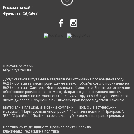
Реклама на сайті
Франшиза "CitySites"
З питань реклами
rek@citysites.ua
Допускається цитування матеріалів без отримання попередньої згоди
06237.com.ua за умови розміщення в тексті обов'язкового посилання на
06237.com.ua - Сайт міст Новогродівки та Селидове. Для інтернет-видань
обов'язкове розміщення прямого, відкритого для пошукових систем
гіперпосилання на цитовані статті не нижче другого абзацу в тексті або в
якості джерела. Порушення виняткових прав переслідується Законом.
Матеріали з плашками "Новини компаній", "Промо", "Партнерський
матеріал", "Партнерський спецпроєкт", "Політичні новини", "Пресреліз",
"PR", "Офіційно", "Політична реклама" публікуються на правах реклами.
Політика конфіденційності
Правила сайту
Правила
класифайд
Редакційна політика