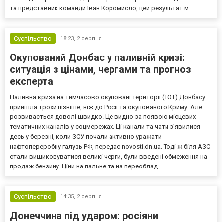
та представник команди Іван Коромисло, цей результат м...
Суспільство
18:23,
2 серпня
Окупований Донбас у паливній кризі:
ситуація з цінами, чергами та прогноз
експерта
Паливна криза на тимчасово окуповані території (ТОТ) Донбасу
прийшла трохи пізніше, ніж до Росії та окупованого Криму. Але
розвивається доволі швидко. Це видно за появою місцевих
тематичних каналів у соцмережах. Ці канали та чати з’явилися
десь у березні, коли ЗСУ почали активно уражати
нафтопереробну галузь РФ, передає novosti.dn.ua. Тоді ж біля АЗС
стали вишиковуватися великі черги, були введені обмеження на
продаж бензину. Ціни на пальне та на переоблад...
Суспільство
14:35,
2 серпня
Донеччина під ударом: росіяни