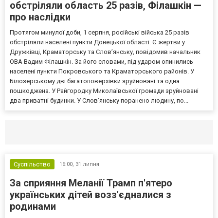
обстріляли область 25 разів, Філашкін —
про наслідки
Протягом минулої доби, 1 серпня, російські війська 25 разів
обстріляли населені пункти Донецької області. Є жертви у
Дружківці, Краматорську та Слов’янську, повідомив начальник
ОВА Вадим Філашкін. За його словами, під ударом опинились
населені пункти Покровського та Краматорського районів. У
Білозерському дві багатоповерхівки зруйновані та одна
пошкоджена. У Райгородку Миколаївської громади зруйновані
два приватні будинки. У Слов’янську поранено людину, по...
Селидово и Новогродовке
Справочная
Так
Суспільство
16:00,
31 липня
За сприяння Меланії Трамп п'ятеро
українських дітей возз'єдналися з
родинами