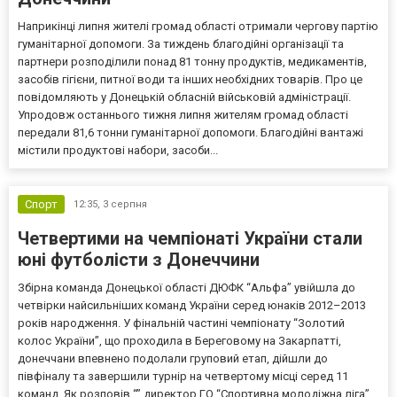
Наприкінці липня жителі громад області отримали чергову партію
гуманітарної допомоги. За тиждень благодійні організації та
партнери розподілили понад 81 тонну продуктів, медикаментів,
засобів гігієни, питної води та інших необхідних товарів. Про це
повідомляють у Донецькій обласній військовій адміністрації.
Упродовж останнього тижня липня жителям громад області
передали 81,6 тонни гуманітарної допомоги. Благодійні вантажі
містили продуктові набори, засоби...
Спорт
12:35,
3 серпня
Четвертими на чемпіонаті України стали
юні футболісти з Донеччини
Збірна команда Донецької області ДЮФК “Альфа” увійшла до
четвірки найсильніших команд України серед юнаків 2012–2013
років народження. У фінальній частині чемпіонату “Золотий
колос України”, що проходила в Береговому на Закарпатті,
донеччани впевнено подолали груповий етап, дійшли до
півфіналу та завершили турнір на четвертому місці серед 11
команд. Як розповів “” директор ГО “Спортивна молодіжна ліга”