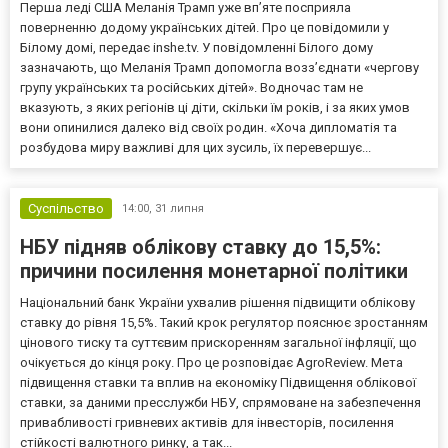
Перша леді США Меланія Трамп уже впʼяте посприяла
поверненню додому українських дітей. Про це повідомили у
Білому домі, передає inshe.tv. У повідомленні Білого дому
зазначають, що Меланія Трамп допомогла возз’єднати «чергову
групу українських та російських дітей». Водночас там не
вказують, з яких регіонів ці діти, скільки їм років, і за яких умов
вони опинилися далеко від своїх родин. «Хоча дипломатія та
розбудова миру важливі для цих зусиль, їх перевершує...
Суспільство
14:00,
31 липня
НБУ підняв облікову ставку до 15,5%:
причини посилення монетарної політики
Національний банк України ухвалив рішення підвищити облікову
ставку до рівня 15,5%. Такий крок регулятор пояснює зростанням
цінового тиску та суттєвим прискоренням загальної інфляції, що
очікується до кінця року. Про це розповідає AgroReview. Мета
підвищення ставки та вплив на економіку Підвищення облікової
ставки, за даними пресслужби НБУ, спрямоване на забезпечення
привабливості гривневих активів для інвесторів, посилення
стійкості валютного ринку, а так...