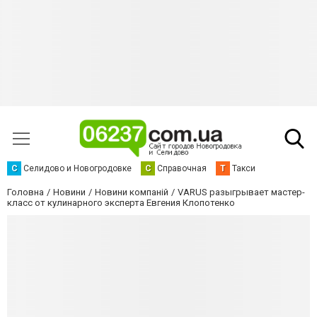
С
Селидово и Новогродовке
С
Справочная
Т
Такси
Головна
Новини
Новини компаній
VARUS разыгрывает мастер-
класс от кулинарного эксперта Евгения Клопотенко