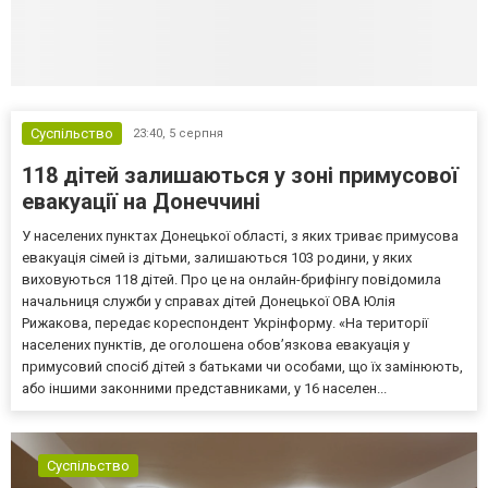
Суспільство
23:40,
5 серпня
118 дітей залишаються у зоні примусової
евакуації на Донеччині
У населених пунктах Донецької області, з яких триває примусова
евакуація сімей із дітьми, залишаються 103 родини, у яких
виховуються 118 дітей. Про це на онлайн-брифінгу повідомила
начальниця служби у справах дітей Донецької ОВА Юлія
Рижакова, передає кореспондент Укрінформу. «На території
населених пунктів, де оголошена обов’язкова евакуація у
примусовий спосіб дітей з батьками чи особами, що їх замінюють,
або іншими законними представниками, у 16 населен...
Суспільство