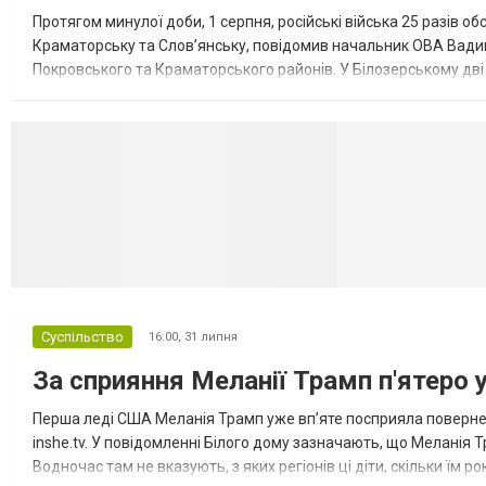
Протягом минулої доби, 1 серпня, російські війська 25 разів об
Краматорську та Слов’янську, повідомив начальник ОВА Вадим
Покровського та Краматорського районів. У Білозерському дв
Миколаївської громади зруйновані два приватні будинки. У Сло
Селидово и Н
Суспільство
16:00,
31 липня
За сприяння Меланії Трамп п'ятеро 
Перша леді США Меланія Трамп уже впʼяте посприяла повернен
inshe.tv. У повідомленні Білого дому зазначають, що Меланія Т
Водночас там не вказують, з яких регіонів ці діти, скільки їм р