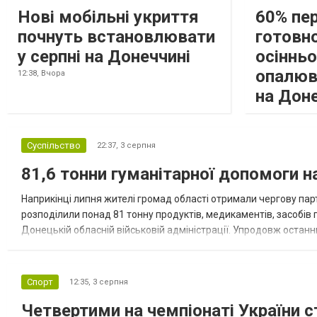
Нові мобільні укриття
60% пе
почнуть встановлювати
готовно
у серпні на Донеччині
осіннь
опалюв
12:38,
Вчора
на Дон
Суспільство
22:37,
3 серпня
81,6 тонни гуманітарної допомоги 
Наприкінці липня жителі громад області отримали чергову парт
розподілили понад 81 тонну продуктів, медикаментів, засобів г
Донецькій обласній військовій адміністрації. Упродовж остан
допомоги. Благодійні вантажі містили продуктові набори, засоб
Спорт
12:35,
3 серпня
Четвертими на чемпіонаті України с