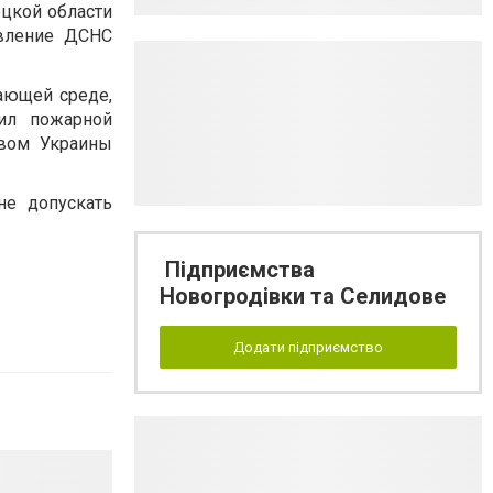
ецкой области
авление ДСНС
ающей среде,
вил пожарной
твом Украины
не допускать
Підприємства
Новогродівки та Селидове
Додати підприємство