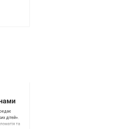
инами
ередає
их дітей».
пломатія та