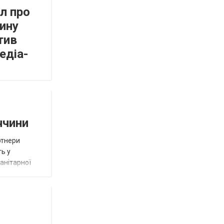
л про
ину
тив
едіа-
ччини
ртнери
ть у
анітарної