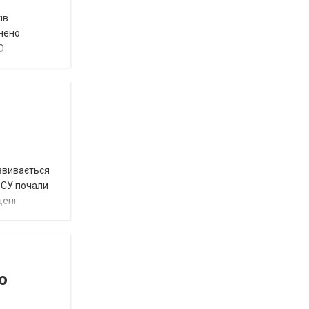
ів
внено
О
озвивається
 ЗСУ почали
дені
о