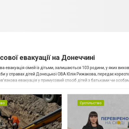
сової евакуації на Донеччині
ва евакуація сімей із дітьми, залишаються 103 родини, у яких вихо
жби у справах дітей Донецької ОВА Юлія Рижакова, передає корес
в’язкова евакуація у примусовий спосіб дітей з батьками чи особам
н...
тво
Суспільство