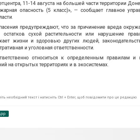
центра, 11-14 августа на большей части территории Дон
жарная опасность (5 класс)», — сообщает главное упр
асти.
асения предупреждают, что за причинение вреда окруж
 остатков сухой растительности или нарушение пра
рожает жизни и здоровью других людей, законодательс
ративная и уголовная ответственности.
тветственно относиться к определенным правилам и 
ий на открытых территориях и в экосистемах.
ть необхідний текст і натисніть Ctrl + Enter, щоб повідомити про це редакцію
App