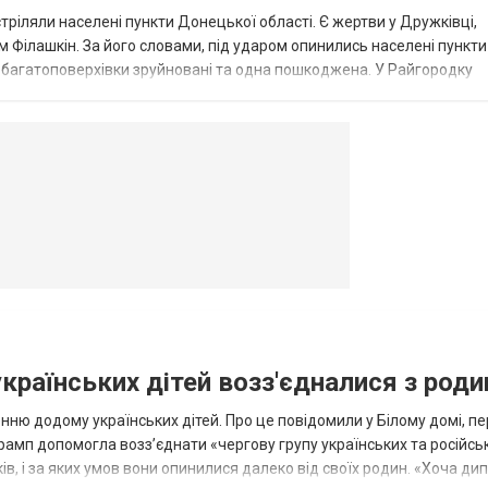
стріляли населені пункти Донецької області. Є жертви у Дружківці,
 Філашкін. За його словами, під ударом опинились населені пункти
і багатоповерхівки зруйновані та одна пошкоджена. У Райгородку
в’янську поранено людину, по...
овогродовке
Справочная
Такси
українських дітей возз'єдналися з род
ню додому українських дітей. Про це повідомили у Білому домі, п
рамп допомогла возз’єднати «чергову групу українських та російськ
оків, і за яких умов вони опинилися далеко від своїх родин. «Хоча ди