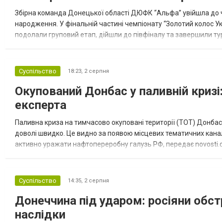
Збірна команда Донецької області ДЮФК “Альфа” увійшла до ч
народження. У фінальній частині чемпіонату “Золотий колос У
подолали груповий етап, дійшли до півфіналу та завершили тур
“Спортивна молодіжна ліга” та представник команди Іван Кором
Суспільство
18:23,
2 серпня
Окупований Донбас у паливній кризі:
експерта
Паливна криза на тимчасово окуповані території (ТОТ) Донбасу
доволі швидко. Це видно за появою місцевих тематичних каналі
активно уражати нафтопереробну галузь РФ, передає novosti.dn
обмеження на продаж бензину. Ціни на пальне та на переоблад
Суспільство
14:35,
2 серпня
Донеччина під ударом: росіяни обст
наслідки