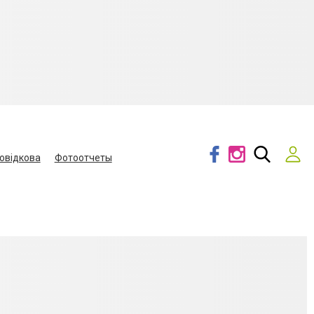
овідкова
Фотоотчеты