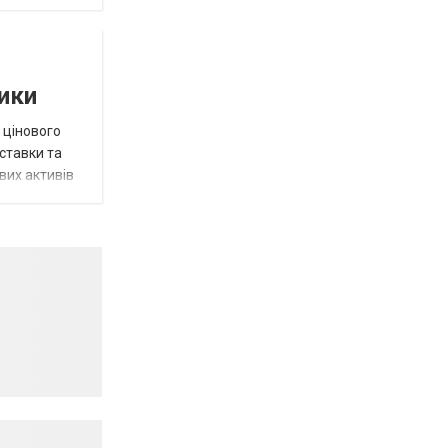
тики
 цінового
 ставки та
вих активів