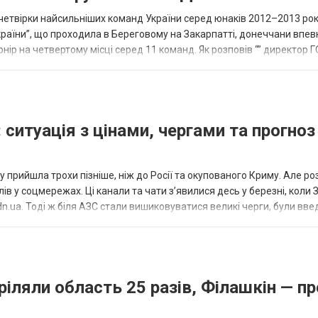
етвірки найсильніших команд України серед юнаків 2012–2013 рок
країни”, що проходила в Береговому на Закарпатті, донеччани впе
нір на четвертому місці серед 11 команд. Як розповів “” директор Г
исло, цей результат м...
 ситуація з цінами, чергами та прогноз
 прийшла трохи пізніше, ніж до Росії та окупованого Криму. Але р
в у соцмережах. Ці канали та чати з’явилися десь у березні, коли
.ua. Тоді ж біля АЗС стали вишиковуватися великі черги, були вве
...
ріляли область 25 разів, Філашкін — пр