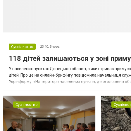
Суспільство
23:40,
Вчора
118 дітей залишаються у зоні приму
У населених пунктах Донецької області, з яких триває примусо
дітей. Про це на онлайн-брифінгу повідомила начальниця слу
Укрінформу. «На території населених пунктів, де оголошена обо
замінюють, або іншими законними представниками, у 16 населе
Суспільство
Суспільс