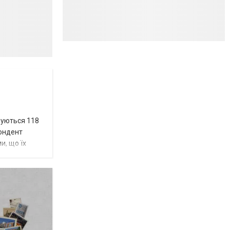
вуються 118
пондент
и, що їх