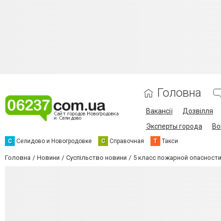
Головна
Вакансії
Дозвілля
Эксперты города
Во
С
Селидово и Новогродовке
С
Справочная
Т
Такси
Головна
Новини
Суспільство новини
5 класс пожарной опасности