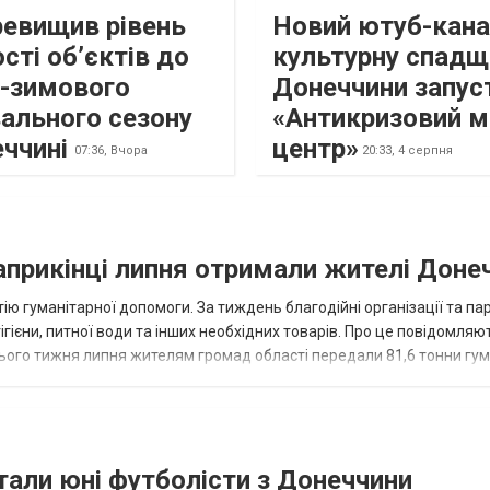
ревищив рівень
Новий ютуб-кана
сті об’єктів до
культурну спадщ
о-зимового
Донеччини запус
ального сезону
«Антикризовий м
еччині
центр»
07:36,
Вчора
20:33,
4 серпня
наприкінці липня отримали жителі Доне
ію гуманітарної допомоги. За тиждень благодійні організації та па
ігієни, питної води та інших необхідних товарів. Про це повідомляю
нього тижня липня жителям громад області передали 81,6 тонни гум
и...
тали юні футболісти з Донеччини