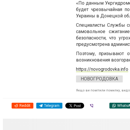
«По данным Укргидромет
будет чрезвычайная по
Украины в Донецкой обл
Специалисты Службы сп
самовольное сжигание
безопасности, что уг
предусмотрена админист
Поэтому, призывают о
возникновения возгоран
https://novogrodovka.info
НОВОГРОДОВКА
Якщо ви помітили помилку, виділі
Reddit
Telegram
Viber
Whats