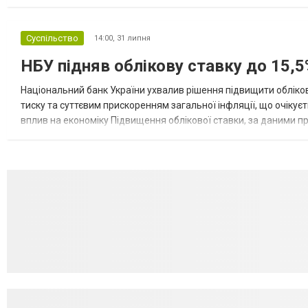
розбудова миру важливі для цих зусиль, їх перевершує...
Суспільство
14:00,
31 липня
НБУ підняв облікову ставку до 15,5
Національний банк України ухвалив рішення підвищити обліков
тиску та суттєвим прискоренням загальної інфляції, що очікує
вплив на економіку Підвищення облікової ставки, за даними 
для інвесторів, посилення стійкості валютного ринку, а так...