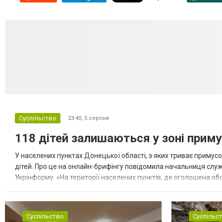
Суспільство
23:40,
5 серпня
118 дітей залишаються у зоні приму
У населених пунктах Донецької області, з яких триває примусо
дітей. Про це на онлайн-брифінгу повідомила начальниця слу
Укрінформу. «На території населених пунктів, де оголошена обо
замінюють, або іншими законними представниками, у 16 населе
Суспільство
Суспільс