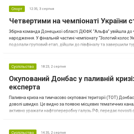
Спорт
12:35,
3 серпня
Четвертими на чемпіонаті України с
Збірна команда Донецької області ДЮФК “Альфа” увійшла до ч
народження. У фінальній частині чемпіонату “Золотий колос У
подолали груповий етап, дійшли до півфіналу та завершили тур
“Спортивна молодіжна ліга” та представник команди Іван Кором
Суспільство
18:23,
2 серпня
Окупований Донбас у паливній кризі:
експерта
Паливна криза на тимчасово окуповані території (ТОТ) Донбасу
доволі швидко. Це видно за появою місцевих тематичних каналі
активно уражати нафтопереробну галузь РФ, передає novosti.dn
обмеження на продаж бензину. Ціни на пальне та на переоблад
Суспільство
14:35,
2 серпня