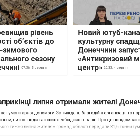
ревищив рівень
Новий ютуб-кана
сті об’єктів до
культурну спадщ
о-зимового
Донеччини запус
ального сезону
«Антикризовий м
еччині
центр»
07:36,
5 серпня
20:33,
4 серпня
наприкінці липня отримали жителі Доне
ію гуманітарної допомоги. За тиждень благодійні організації та па
ігієни, питної води та інших необхідних товарів. Про це повідомляю
нього тижня липня жителям громад області передали 81,6 тонни гум
и...