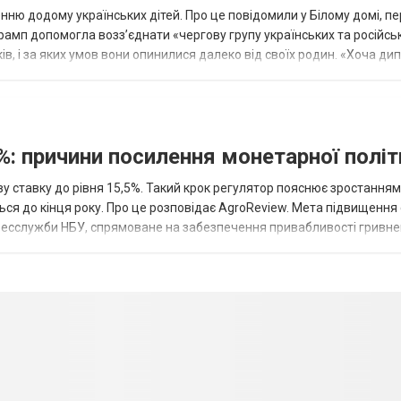
ню додому українських дітей. Про це повідомили у Білому домі, п
рамп допомогла возз’єднати «чергову групу українських та російськ
оків, і за яких умов вони опинилися далеко від своїх родин. «Хоча ди
%: причини посилення монетарної полі
у ставку до рівня 15,5%. Такий крок регулятор пояснює зростанням
ться до кінця року. Про це розповідає AgroReview. Мета підвищення
пресслужби НБУ, спрямоване на забезпечення привабливості гривне