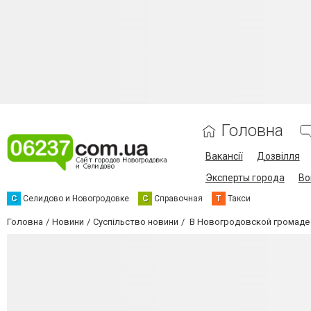
Головна
Вакансії
Дозвілля
Эксперты города
Во
С
Селидово и Новогродовке
С
Справочная
Т
Такси
Головна
Новини
Суспільство новини
В Новогродовской громаде 