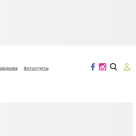
овідкова
Фотоотчеты