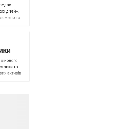
ередає
их дітей».
пломатія та
тики
 цінового
 ставки та
вих активів