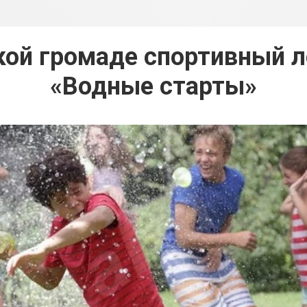
кой громаде спортивный л
«Водные старты»