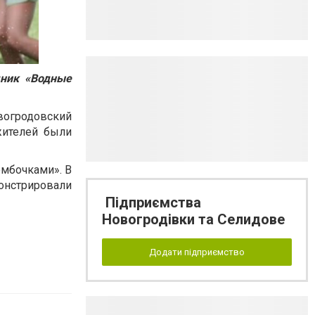
дник «Водные
огродовский
жителей были
омбочками». В
онстрировали
Підприємства
Новогродівки та Селидове
Додати підприємство