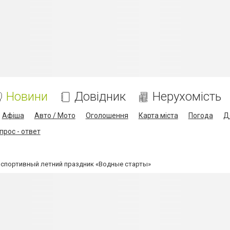
Новини
Довідник
Нерухомість
Афіша
Авто / Мото
Оголошення
Карта міста
Погода
Д
прос - ответ
спортивный летний праздник «Водные старты»