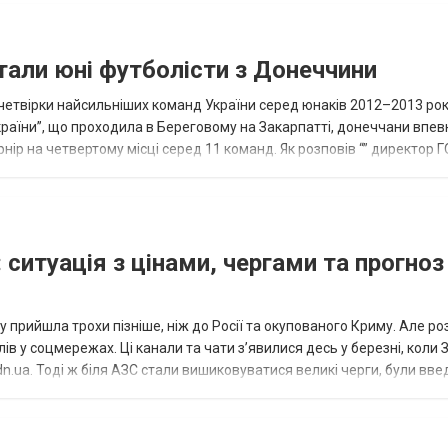
тали юні футболісти з Донеччини
етвірки найсильніших команд України серед юнаків 2012–2013 рок
країни”, що проходила в Береговому на Закарпатті, донеччани впе
нір на четвертому місці серед 11 команд. Як розповів “” директор Г
исло, цей результат м...
 ситуація з цінами, чергами та прогноз
 прийшла трохи пізніше, ніж до Росії та окупованого Криму. Але р
в у соцмережах. Ці канали та чати з’явилися десь у березні, коли
.ua. Тоді ж біля АЗС стали вишиковуватися великі черги, були вве
...