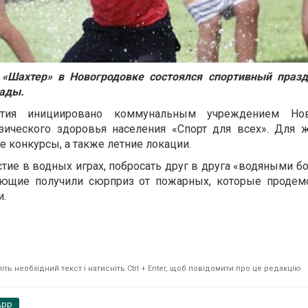
е «Шахтер» в Новогродовке состоялся спортивный праз
мады.
ятия инициировано коммунальным учреждением Нов
зического здоровья населения «Спорт для всех». Для 
 конкурсы, а также летние локации.
стие в водных играх, побросать друг в друга «водяными б
ующие получили сюрприз от пожарных, которые продем
и.
ть необхідний текст і натисніть Ctrl + Enter, щоб повідомити про це редакцію
App