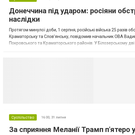
Донеччина під ударом: росіяни обст
наслідки
Протягом минулої доби, 1 серпня, російські війська 25 разів об
Краматорську та Слов’янську, повідомив начальник ОВА Вадим
Покровського та Краматорського районів. У Білозерському дв
Миколаївської громади зруйновані два приватні будинки. У Сло
Селидово и Н
Суспільство
16:00,
31 липня
За сприяння Меланії Трамп п'ятеро 