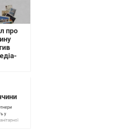
л про
ину
тив
едіа-
ччини
ртнери
ть у
анітарної