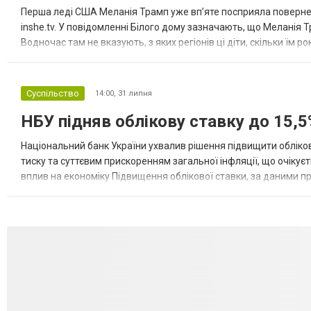
Перша леді США Меланія Трамп уже впʼяте посприяла повернен
inshe.tv. У повідомленні Білого дому зазначають, що Меланія Т
Водночас там не вказують, з яких регіонів ці діти, скільки їм р
розбудова миру важливі для цих зусиль, їх перевершує...
Суспільство
14:00,
31 липня
НБУ підняв облікову ставку до 15,5
Національний банк України ухвалив рішення підвищити обліков
тиску та суттєвим прискоренням загальної інфляції, що очікує
вплив на економіку Підвищення облікової ставки, за даними 
для інвесторів, посилення стійкості валютного ринку, а так...