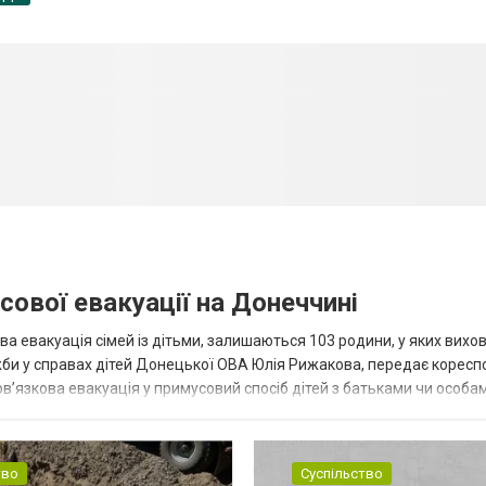
сової евакуації на Донеччині
ва евакуація сімей із дітьми, залишаються 103 родини, у яких вихо
жби у справах дітей Донецької ОВА Юлія Рижакова, передає корес
в’язкова евакуація у примусовий спосіб дітей з батьками чи особам
н...
тво
Суспільство