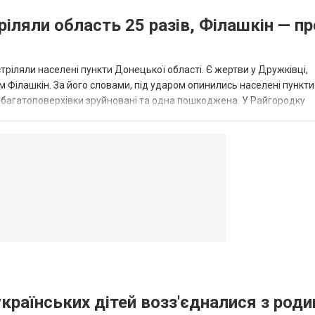
ріляли область 25 разів, Філашкін — пр
стріляли населені пункти Донецької області. Є жертви у Дружківці,
 Філашкін. За його словами, під ударом опинились населені пункти
і багатоповерхівки зруйновані та одна пошкоджена. У Райгородку
в’янську поранено людину, по...
овогродовке
Справочная
Такси
українських дітей возз'єдналися з род