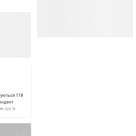
вуються 118
пондент
и, що їх