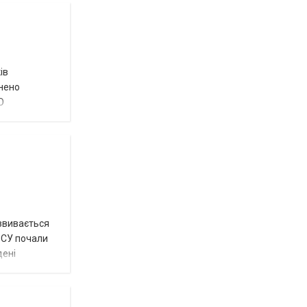
ів
внено
О
озвивається
 ЗСУ почали
дені