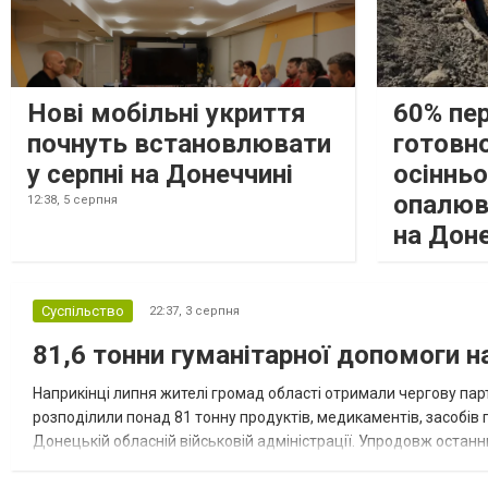
Нові мобільні укриття
60% пе
почнуть встановлювати
готовно
у серпні на Донеччині
осіннь
опалюв
12:38,
5 серпня
на Дон
Суспільство
22:37,
3 серпня
81,6 тонни гуманітарної допомоги 
Наприкінці липня жителі громад області отримали чергову парт
розподілили понад 81 тонну продуктів, медикаментів, засобів г
Донецькій обласній військовій адміністрації. Упродовж остан
допомоги. Благодійні вантажі містили продуктові набори, засоб