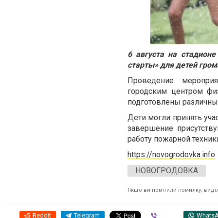
6 августа на стадион
старты» для детей гро
Проведение меропри
городским центром фи
подготовлены различные
Дети могли принять уча
завершение присутств
работу пожарной техник
https://novogrodovka.info
НОВОГРОДОВКА
Якщо ви помітили помилку, виділі
Reddit
Telegram
Viber
Whats