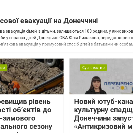
сової евакуації на Донеччині
ва евакуація сімей із дітьми, залишаються 103 родини, у яких вихо
жби у справах дітей Донецької ОВА Юлія Рижакова, передає корес
в’язкова евакуація у примусовий спосіб дітей з батьками чи особам
н...
тво
Суспільство
ревищив рівень
Новий ютуб-кана
сті об’єктів до
культурну спадщ
о-зимового
Донеччини запус
ального сезону
«Антикризовий м