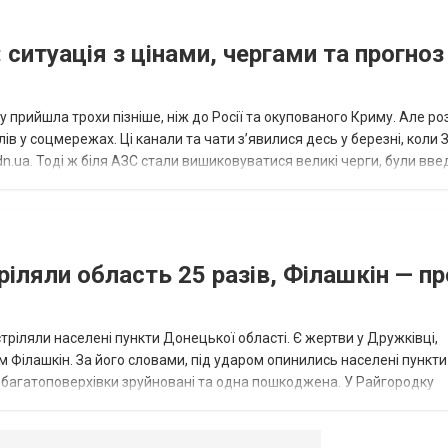
 ситуація з цінами, чергами та прогноз
 прийшла трохи пізніше, ніж до Росії та окупованого Криму. Але р
в у соцмережах. Ці канали та чати з’явилися десь у березні, коли
.ua. Тоді ж біля АЗС стали вишиковуватися великі черги, були вве
...
ріляли область 25 разів, Філашкін — пр
стріляли населені пункти Донецької області. Є жертви у Дружківці,
 Філашкін. За його словами, під ударом опинились населені пункти
і багатоповерхівки зруйновані та одна пошкоджена. У Райгородку
в’янську поранено людину, по...