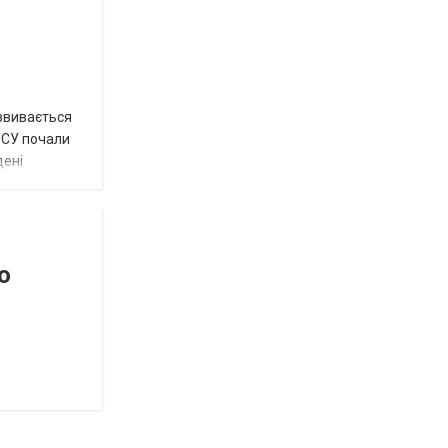
озвивається
 ЗСУ почали
дені
о