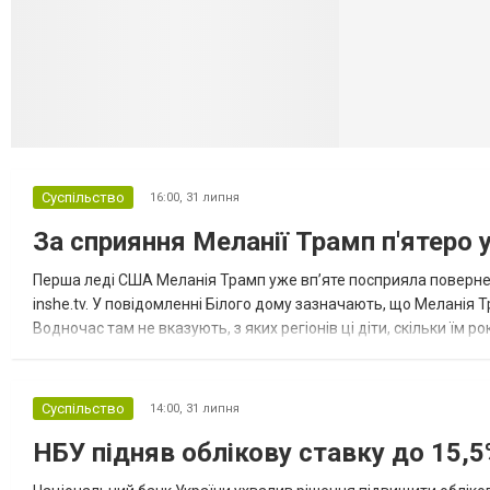
Селидово и Н
Суспільство
16:00,
31 липня
За сприяння Меланії Трамп п'ятеро 
Перша леді США Меланія Трамп уже впʼяте посприяла повернен
inshe.tv. У повідомленні Білого дому зазначають, що Меланія Т
Водночас там не вказують, з яких регіонів ці діти, скільки їм р
розбудова миру важливі для цих зусиль, їх перевершує...
Суспільство
14:00,
31 липня
НБУ підняв облікову ставку до 15,5