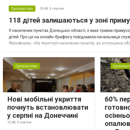
Суспільство
23:40,
5 серпня
118 дітей залишаються у зоні приму
У населених пунктах Донецької області, з яких триває примусо
дітей. Про це на онлайн-брифінгу повідомила начальниця слу
Укрінформу. «На території населених пунктів, де оголошена обо
замінюють, або іншими законними представниками, у 16 населе
Суспільство
Суспільс
Нові мобільні укриття
60% пе
почнуть встановлювати
готовно
у серпні на Донеччині
осіннь
опалюв
12:38,
5 серпня