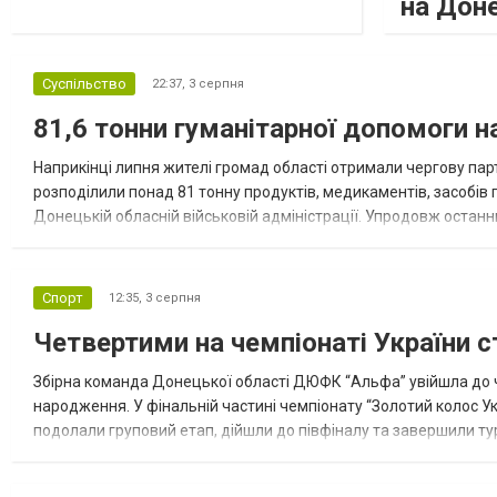
на Дон
Суспільство
22:37,
3 серпня
81,6 тонни гуманітарної допомоги 
Наприкінці липня жителі громад області отримали чергову парт
розподілили понад 81 тонну продуктів, медикаментів, засобів г
Донецькій обласній військовій адміністрації. Упродовж остан
допомоги. Благодійні вантажі містили продуктові набори, засоб
Спорт
12:35,
3 серпня
Четвертими на чемпіонаті України с
Збірна команда Донецької області ДЮФК “Альфа” увійшла до ч
народження. У фінальній частині чемпіонату “Золотий колос У
подолали груповий етап, дійшли до півфіналу та завершили тур
“Спортивна молодіжна ліга” та представник команди Іван Кором