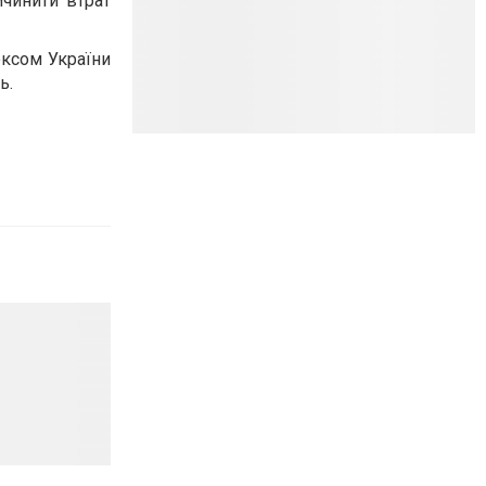
чинити втрат
ексом України
ь.