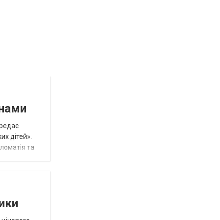
инами
ередає
их дітей».
пломатія та
тики