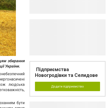
сцям збирання
ії України.
Підприємства
онебезпечний
Новогродівки та Селидове
ергонасичені
акож людська
Додати підприємство
егковажність,
роханням бути