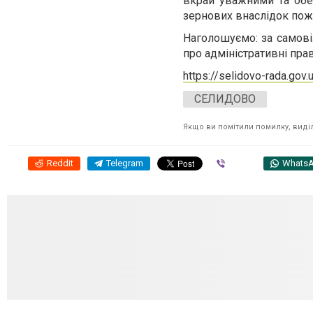
вкрай уважними та обе
зернових внаслідок пож
Наголошуємо: за самові
про адміністративні пра
https://selidovo-rada.gov.
СЕЛИДОВО
Якщо ви помітили помилку, виділі
Reddit
Telegram
Viber
Whats