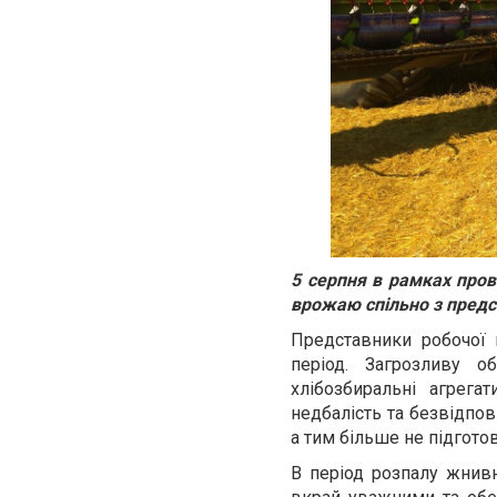
5 серпня в рамках про
врожаю спільно з предст
Представники робочої
період. Загрозливу о
хлібозбиральні агрега
недбалість та безвідпов
а тим більше не підгото
В період розпалу жнив