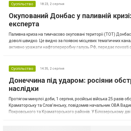
Суспільство
18:23,
2 серпня
Окупований Донбас у паливній кризі:
експерта
Паливна криза на тимчасово окуповані території (ТОТ) Донбасу
доволі швидко. Це видно за появою місцевих тематичних каналі
активно уражати нафтопереробну галузь РФ, передає novosti.dn
обмеження на продаж бензину. Ціни на пальне та на переоблад
Суспільство
14:35,
2 серпня
Донеччина під ударом: росіяни обст
наслідки
Протягом минулої доби, 1 серпня, російські війська 25 разів об
Краматорську та Слов’янську, повідомив начальник ОВА Вадим
Покровського та Краматорського районів. У Білозерському дв
Миколаївської громади зруйновані два приватні будинки. У Сло