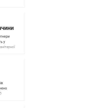
ччини
ртнери
ть у
анітарної
ів
внено
О