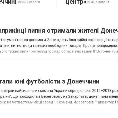
еччині
центр»
07:36,
5 серпня
20:33,
4 серпня
наприкінці липня отримали жителі Доне
ію гуманітарної допомоги. За тиждень благодійні організації та па
ігієни, питної води та інших необхідних товарів. Про це повідомляю
нього тижня липня жителям громад області передали 81,6 тонни гум
и...
тали юні футболісти з Донеччини
етвірки найсильніших команд України серед юнаків 2012–2013 рок
країни”, що проходила в Береговому на Закарпатті, донеччани впе
нір на четвертому місці серед 11 команд. Як розповів “” директор Г
исло, цей результат м...