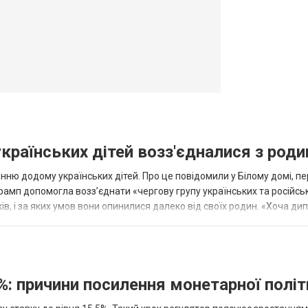
овогродовке
Справочная
Такси
українських дітей возз'єдналися з род
ню додому українських дітей. Про це повідомили у Білому домі, п
рамп допомогла возз’єднати «чергову групу українських та російськ
оків, і за яких умов вони опинилися далеко від своїх родин. «Хоча ди
%: причини посилення монетарної полі