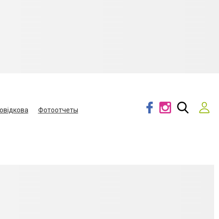
овідкова
Фотоотчеты