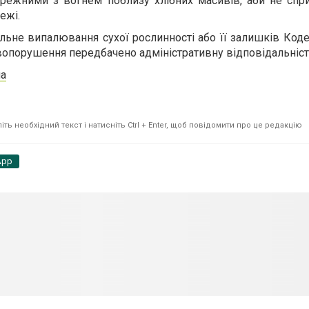
режними з вогнем поблизу хлібних масивів, аби не спри
ежі.
льне випалювання сухої рослинності або її залишків Код
вопорушення передбачено адміністративну відповідальніст
ua
ть необхідний текст і натисніть Ctrl + Enter, щоб повідомити про це редакцію
App