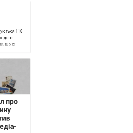
вуються 118
пондент
и, що їх
л про
ину
тив
едіа-