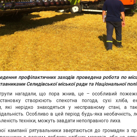
ведення профілактичних заходів проведена робота по мі
авниками Селидівської міської ради та Національної поліц
 групи нагадали, що пора жнив, це – особливий пожеж
бстановку створюють спекотна погода, сухі хліба, ен
ти, які нерідко знаходяться у несправному стані, а т
ідальність. Особливо в цей період будь-яка необачність, л
вленість техніки, можуть завдати непоправного лиха.
ної кампанії рятувальники звертаються до громадян з п