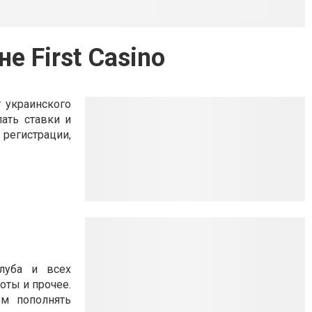
е First Casino
т украинского
ать ставки и
регистрации,
луба и всех
оты и прочее.
ем пополнять