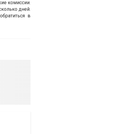
кие комиссии.
сколько дней.
обратиться в