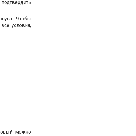
 подтвердить
онуса. Чтобы
все условия,
оторый можно