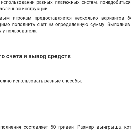
 использовании разных платежных систем, понадобиться
авленной инструкции.
овым игрокам предоставляется несколько вариантов б
одимо пополнить счет на определенную сумму. Выполнив 
у у пользователя.
го счета и вывод средств
можно использовать разные способы:
полнения составляет 50 гривен. Размер выигрыша, к