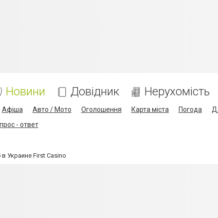
Новини
Довідник
Нерухомість
Афіша
Авто / Мото
Оголошення
Карта міста
Погода
Д
прос - ответ
 Украине First Casino