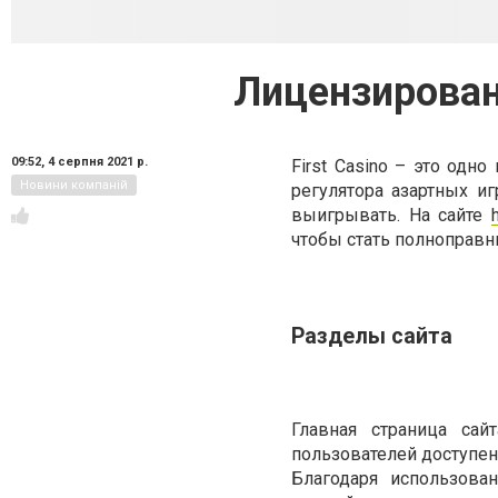
Лицензированн
09:52,
4 серпня 2021 р.
First Casino – это одн
Новини компаній
регулятора азартных и
выигрывать. На сайте
чтобы стать полноправн
Разделы сайта
Главная страница са
пользователей доступен
Благодаря использова