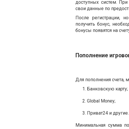
доступных систем. При
свои данные по предост
После регистрации, н
получить бонус, необх
бонусы появятся на счет
Пополнение игрово
Для пополнения счета, 
Банковскую карту;
Global Money;
Приват24 и другие.
Минимальная сумма по