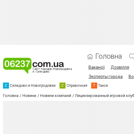
Головна
Вакансії
Дозвілля
Эксперты города
Во
С
Селидово и Новогродовке
С
Справочная
Т
Такси
Головна
Новини
Новини компаній
Лицензированный игровой клуб в