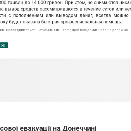
300 гривен до 14 000 гривен. При этом, не снимаются ника
на вывод средств рассматриваются в течение суток или не
ости с пополнением или выводом денег, всегда можно 
оку будет оказана быстрая профессиональная помощь.
ть необхідний текст і натисніть Ctrl + Enter, щоб повідомити про це редакцію
App
сової евакуації на Донеччині