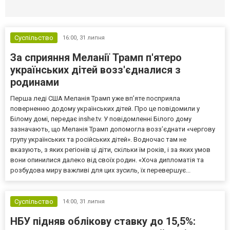
Селидово и Новогродовке
Справочная
Так
Суспільство
16:00,
31 липня
За сприяння Меланії Трамп п'ятеро
українських дітей возз'єдналися з
родинами
Перша леді США Меланія Трамп уже впʼяте посприяла
поверненню додому українських дітей. Про це повідомили у
Білому домі, передає inshe.tv. У повідомленні Білого дому
зазначають, що Меланія Трамп допомогла возз’єднати «чергову
групу українських та російських дітей». Водночас там не
вказують, з яких регіонів ці діти, скільки їм років, і за яких умов
вони опинилися далеко від своїх родин. «Хоча дипломатія та
розбудова миру важливі для цих зусиль, їх перевершує...
Суспільство
14:00,
31 липня
НБУ підняв облікову ставку до 15,5%: