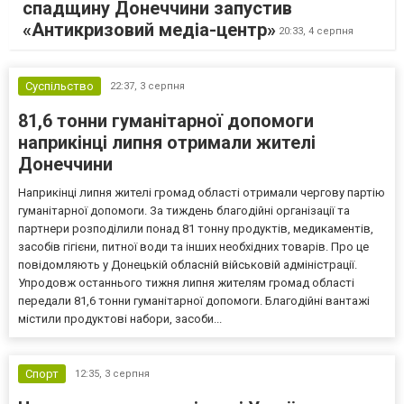
спадщину Донеччини запустив
«Антикризовий медіа-центр»
20:33,
4 серпня
Суспільство
22:37,
3 серпня
81,6 тонни гуманітарної допомоги
наприкінці липня отримали жителі
Донеччини
Наприкінці липня жителі громад області отримали чергову партію
гуманітарної допомоги. За тиждень благодійні організації та
партнери розподілили понад 81 тонну продуктів, медикаментів,
засобів гігієни, питної води та інших необхідних товарів. Про це
повідомляють у Донецькій обласній військовій адміністрації.
Упродовж останнього тижня липня жителям громад області
передали 81,6 тонни гуманітарної допомоги. Благодійні вантажі
містили продуктові набори, засоби...
Спорт
12:35,
3 серпня