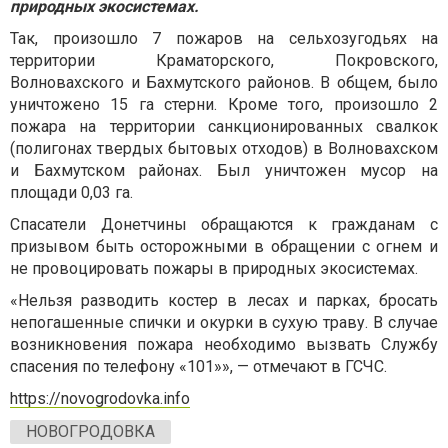
природных экосистемах.
Так, произошло 7 пожаров на сельхозугодьях на
территории Краматорского, Покровского,
Волновахского и Бахмутского районов. В общем, было
уничтожено 15 га стерни. Кроме того, произошло 2
пожара на территории санкционированных свалкок
(полигонах твердых бытовых отходов) в Волновахском
и Бахмутском районах. Был уничтожен мусор на
площади 0,03 га.
Спасатели Донетчины обращаются к гражданам с
призывом быть осторожными в обращении с огнем и
не провоцировать пожары в природных экосистемах.
«Нельзя разводить костер в лесах и парках, бросать
непогашенные спички и окурки в сухую траву. В случае
возникновения пожара необходимо вызвать Службу
спасения по телефону «101»», — отмечают в ГСЧС.
https://novogrodovka.info
НОВОГРОДОВКА