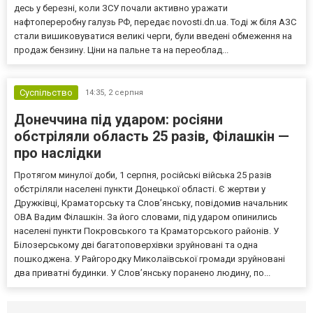
десь у березні, коли ЗСУ почали активно уражати
нафтопереробну галузь РФ, передає novosti.dn.ua. Тоді ж біля АЗС
стали вишиковуватися великі черги, були введені обмеження на
продаж бензину. Ціни на пальне та на переоблад...
Суспільство
14:35,
2 серпня
Донеччина під ударом: росіяни
обстріляли область 25 разів, Філашкін —
про наслідки
Протягом минулої доби, 1 серпня, російські війська 25 разів
обстріляли населені пункти Донецької області. Є жертви у
Дружківці, Краматорську та Слов’янську, повідомив начальник
ОВА Вадим Філашкін. За його словами, під ударом опинились
населені пункти Покровського та Краматорського районів. У
Білозерському дві багатоповерхівки зруйновані та одна
пошкоджена. У Райгородку Миколаївської громади зруйновані
два приватні будинки. У Слов’янську поранено людину, по...