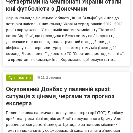
Четвертими на чемпіонаті України стали
юні футболісти з Донеччини
Збірна команда Донецької області ДЮФК “Альфа” увійшла до
четвірки найсильніших команд України серед юнаків 2012–2013
років народження. У фінальній частині чемпіонату “Золотий
колос України”, що проходила в Береговому на Закарпатті,
донеччани впевнено подолали груповий етап, дійшли до
півфіналу та завершили турнір на четвертому місці серед 11
команд. Як розповів “” директор ГО “Спортивна молодіжна ліга”
та представник команди Іван Коромисло, цей результат м...
Суспільство
18:23,
2 серпня
Окупований Донбас у паливній кризі:
ситуація з цінами, чергами та прогноз
експерта
Паливна криза на тимчасово окуповані території (ТОТ) Донбасу
прийшла трохи пізніше, ніж до Росії та окупованого Криму. Але
розвивається доволі швидко. Це видно за появою місцевих
тематичних каналів у соцмережах. Ці канали та чати з’явилися