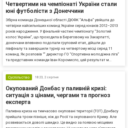
Четвертими на чемпіонаті України стали
юні футболісти з Донеччини
Збірна команда Донецької області ДЮФК “Альфа” увійшла до
четвірки найсильніших команд України серед юнаків 2012–2013
років народження. У фінальній частині чемпіонату “Золотий
колос України”, що проходила в Береговому на Закарпатті,
донеччани впевнено подолали груповий етап, дійшли до
півфіналу та завершили турнір на четвертому місці серед 11
команд. Як розповів “” директор ГО “Спортивна молодіжна ліга”
та представник команди Іван Коромисло, цей результат м...
Суспільство
18:23,
2 серпня
Окупований Донбас у паливній кризі:
ситуація з цінами, чергами та прогноз
експерта
Паливна криза на тимчасово окуповані території (ТОТ) Донбасу
прийшла трохи пізніше, ніж до Росії та окупованого Криму. Але
розвивається доволі швидко. Це видно за появою місцевих