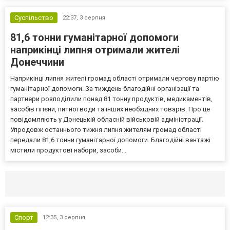
Суспільство
22:37,
3 серпня
81,6 тонни гуманітарної допомоги
наприкінці липня отримали жителі
Донеччини
Наприкінці липня жителі громад області отримали чергову партію
гуманітарної допомоги. За тиждень благодійні організації та
партнери розподілили понад 81 тонну продуктів, медикаментів,
засобів гігієни, питної води та інших необхідних товарів. Про це
повідомляють у Донецькій обласній військовій адміністрації.
Упродовж останнього тижня липня жителям громад області
передали 81,6 тонни гуманітарної допомоги. Благодійні вантажі
містили продуктові набори, засоби...
Селидово и Новогродовке
Справочная
Так
Спорт
12:35,
3 серпня