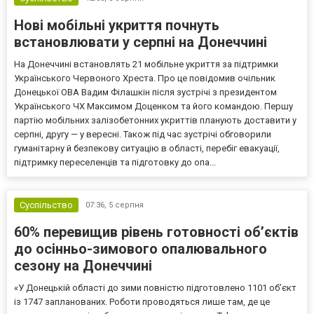
Нові мобільні укриття почнуть
встановлювати у серпні на Донеччині
На Донеччині встановлять 21 мобільне укриття за підтримки
Українського Червоного Хреста. Про це повідомив очільник
Донецької ОВА Вадим Філашкін після зустрічі з президентом
Українського ЧХ Максимом Доценком та його командою. Першу
партію мобільних залізобетонних укриттів планують доставити у
серпні, другу — у вересні. Також під час зустрічі обговорили
гуманітарну й безпекову ситуацію в області, перебіг евакуації,
підтримку переселенців та підготовку до опа...
Суспільство
07:36,
5 серпня
60% перевищив рівень готовності об’єктів
до осінньо-зимового опалювального
сезону на Донеччині
«У Донецькій області до зими повністю підготовлено 1101 об’єкт
із 1747 запланованих. Роботи проводяться лише там, де це