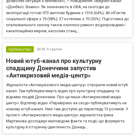
дозволяє ситуація з безпекою», — повідомляє Telegram-канал
«Донбасс. Важно». Як зазначають в ОВА, на сьогодні до
експлуатації готові 973 житлові будинки з 1516 (64%); 46 об’єктів
соціальної сфери з 79 (58%); 37 котелень з 70 (53%). Підготовка до
опалювального сезону також охоплює ремонт водопровідних і
каналізаційних мереж, насосних станц...
Суспільство
20:33,
4 серпня
Новий ютуб-канал про культурну
спадщину Донеччини запустив
«Антикризовий медіа-центр»
Журналісти «Антикризового медіа-центру» створили новий ютуб-
канал. Там публікуватимуть відео про культурну спадщину та
відомих людей Донеччини. Про це пише «Антикризовий медіа
центр». Відтепер відео «Перевірено на сході» публікуватимуть на
новому ютуб-каналі. Нині там доступні до перегляду 13 роликів. У
проєкті «Антикризового медіа-центру» журналістка Ірина
Мартинова досліджує маловідомі факти та події, що формують
культурну й історичну ідентичність Донець...