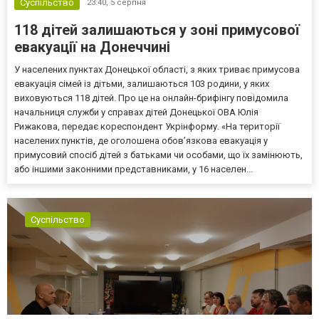
Суспільство
23:40,
5 серпня
118 дітей залишаються у зоні примусової
евакуації на Донеччині
У населених пунктах Донецької області, з яких триває примусова
евакуація сімей із дітьми, залишаються 103 родини, у яких
виховуються 118 дітей. Про це на онлайн-брифінгу повідомила
начальниця служби у справах дітей Донецької ОВА Юлія
Рижакова, передає кореспондент Укрінформу. «На території
населених пунктів, де оголошена обов’язкова евакуація у
примусовий спосіб дітей з батьками чи особами, що їх замінюють,
або іншими законними представниками, у 16 населен...
Суспільство