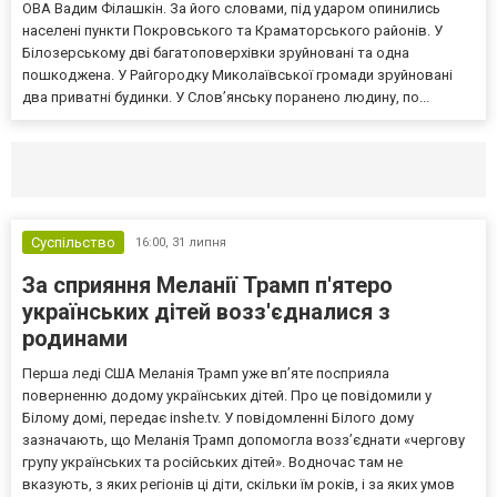
ОВА Вадим Філашкін. За його словами, під ударом опинились
населені пункти Покровського та Краматорського районів. У
Білозерському дві багатоповерхівки зруйновані та одна
пошкоджена. У Райгородку Миколаївської громади зруйновані
два приватні будинки. У Слов’янську поранено людину, по...
Селидово и Новогродовке
Справочная
Так
Суспільство
16:00,
31 липня
За сприяння Меланії Трамп п'ятеро
українських дітей возз'єдналися з
родинами
Перша леді США Меланія Трамп уже впʼяте посприяла
поверненню додому українських дітей. Про це повідомили у
Білому домі, передає inshe.tv. У повідомленні Білого дому
зазначають, що Меланія Трамп допомогла возз’єднати «чергову
групу українських та російських дітей». Водночас там не
вказують, з яких регіонів ці діти, скільки їм років, і за яких умов