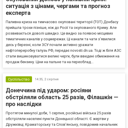
ситуація з цінами, чергами та прогноз
експерта
Паливна криза на тимчасово окуповані території (ТОТ) Донбасу
прийшла трохи пізніше, ніж до Росії та окупованого Криму. Але
розвивається доволі швидко. Це видно за появою місцевих
тематичних каналів у соцмережах. Ці канали та чати з’явилися
десь у березні, коли ЗСУ почали активно уражати
нафтопереробну галузь РФ, передає novosti.dn.ua. Тоді ж біля АЗС
стали вишиковуватися великі черги, були введені обмеження на
продаж бензину. Ціни на пальне та на переоблад...
Суспільство
14:35,
2 серпня
Донеччина під ударом: росіяни
обстріляли область 25 разів, Філашкін —
про наслідки
Протягом минулої доби, 1 серпня, російські війська 25 разів
обстріляли населені пункти Донецької області. Є жертви у
Дружківці, Краматорську та Слов’янську, повідомив начальник