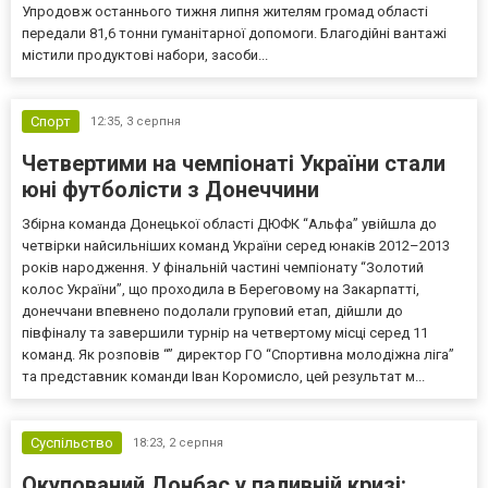
Упродовж останнього тижня липня жителям громад області
передали 81,6 тонни гуманітарної допомоги. Благодійні вантажі
містили продуктові набори, засоби...
Спорт
12:35,
3 серпня
Четвертими на чемпіонаті України стали
юні футболісти з Донеччини
Збірна команда Донецької області ДЮФК “Альфа” увійшла до
четвірки найсильніших команд України серед юнаків 2012–2013
років народження. У фінальній частині чемпіонату “Золотий
колос України”, що проходила в Береговому на Закарпатті,
донеччани впевнено подолали груповий етап, дійшли до
півфіналу та завершили турнір на четвертому місці серед 11
команд. Як розповів “” директор ГО “Спортивна молодіжна ліга”
та представник команди Іван Коромисло, цей результат м...
Суспільство
18:23,
2 серпня
Окупований Донбас у паливній кризі: