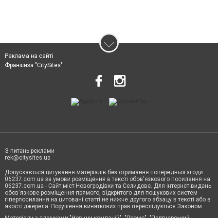
Реклама на сайті
Франшиза "CitySites"
З питань реклами
rek@citysites.ua
Допускається цитування матеріалів без отримання попередньої згоди
06237.com.ua за умови розміщення в тексті обов'язкового посилання на
06237.com.ua - Сайт міст Новогродівки та Селидове. Для інтернет-видань
обов'язкове розміщення прямого, відкритого для пошукових систем
гіперпосилання на цитовані статті не нижче другого абзацу в тексті або в
якості джерела. Порушення виняткових прав переслідується Законом.
Матеріали з плашками "Новини компаній", "Промо", "Партнерський