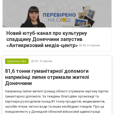
Новий ютуб-канал про культурну
спадщину Донеччини запустив
«Антикризовий медіа-центр»
20:33,
4 серпня
Суспільство
22:37,
3 серпня
81,6 тонни гуманітарної допомоги
наприкінці липня отримали жителі
Донеччини
Наприкінці липня жителі громад області отримали чергову партію
гуманітарної допомоги. За тиждень благодійні організації та
партнери розподілили понад 81 тонну продуктів, медикаментів,
засобів гігієни, питної води та інших необхідних товарів. Про це
повідомляють у Донецькій обласній військовій адміністрації.