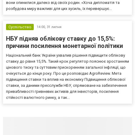
вони опинилися далеко від своїх родин. «Хоча дипломатія та
розбудова миру важливі для цих зусиль, їх перевершує...
Суспільство
14:00,
31 липня
НБУ підняв облікову ставку до 15,5%:
причини посилення монетарної політики
Національний банк України ухвалив рішення підвищити облікову
ставку до рівня 15,5%. Такий крок регулятор пояснює зростанням
цінового тиску та суттєвим прискоренням загальної інфляції, що
очікується до кінця року. Про це розповідає AgroReview. Мета
підвищення ставки та вплив на економіку Підвищення облікової
ставки, за даними пресслужби НБУ, спрямоване на забезпечення
привабливості гривневих активів для інвесторів, посилення
стійкості валютного ринку, а так...