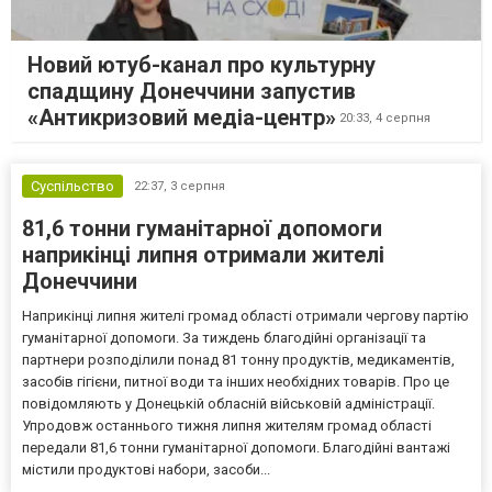
Новий ютуб-канал про культурну
спадщину Донеччини запустив
«Антикризовий медіа-центр»
20:33,
4 серпня
Суспільство
22:37,
3 серпня
81,6 тонни гуманітарної допомоги
наприкінці липня отримали жителі
Донеччини
Наприкінці липня жителі громад області отримали чергову партію
гуманітарної допомоги. За тиждень благодійні організації та
партнери розподілили понад 81 тонну продуктів, медикаментів,
засобів гігієни, питної води та інших необхідних товарів. Про це
повідомляють у Донецькій обласній військовій адміністрації.
Упродовж останнього тижня липня жителям громад області
передали 81,6 тонни гуманітарної допомоги. Благодійні вантажі
містили продуктові набори, засоби...