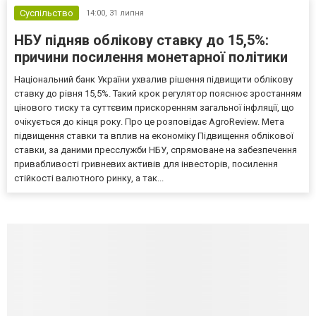
Суспільство
14:00,
31 липня
НБУ підняв облікову ставку до 15,5%:
причини посилення монетарної політики
Національний банк України ухвалив рішення підвищити облікову
ставку до рівня 15,5%. Такий крок регулятор пояснює зростанням
цінового тиску та суттєвим прискоренням загальної інфляції, що
очікується до кінця року. Про це розповідає AgroReview. Мета
підвищення ставки та вплив на економіку Підвищення облікової
ставки, за даними пресслужби НБУ, спрямоване на забезпечення
привабливості гривневих активів для інвесторів, посилення
стійкості валютного ринку, а так...