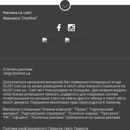
Реклама на сайті
Франшиза "CitySites"
З питань реклами
rek@citysites.ua
Допускається цитування матеріалів без отримання попередньої згоди
06237.com.ua за умови розміщення в тексті обов'язкового посилання на
06237.com.ua - Сайт міст Новогродівки та Селидове. Для інтернет-видань
обов'язкове розміщення прямого, відкритого для пошукових систем
гіперпосилання на цитовані статті не нижче другого абзацу в тексті або в
якості джерела. Порушення виняткових прав переслідується Законом.
Матеріали з плашками "Новини компаній", "Промо", "Партнерський
матеріал", "Партнерський спецпроєкт", "Політичні новини", "Пресреліз",
"PR", "Офіційно", "Політична реклама" публікуються на правах реклами.
Політика конфіденційності
Правила сайту
Правила