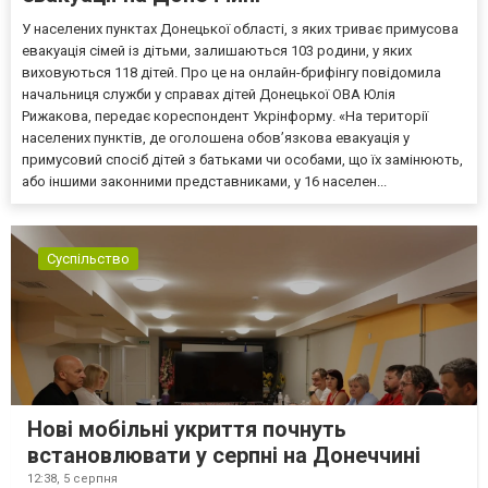
У населених пунктах Донецької області, з яких триває примусова
евакуація сімей із дітьми, залишаються 103 родини, у яких
виховуються 118 дітей. Про це на онлайн-брифінгу повідомила
начальниця служби у справах дітей Донецької ОВА Юлія
Рижакова, передає кореспондент Укрінформу. «На території
населених пунктів, де оголошена обов’язкова евакуація у
примусовий спосіб дітей з батьками чи особами, що їх замінюють,
або іншими законними представниками, у 16 населен...
Суспільство
Нові мобільні укриття почнуть
встановлювати у серпні на Донеччині
12:38,
5 серпня