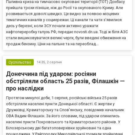
Паливна криза на тимчасово окуповані території (ТОТ) Донбасу
прийшла трохи пізніше, ніж до Росії та окупованого Криму. Але
розвивається доволі швидко. Це видно за появою місцевих
тематичних каналів у соцмережах. Ці канали та чати з’явилися
десь у березні, коли ЗСУ почали активно уражати
нафтопереробну галузь РФ, передає novosti.dn.ua. Тоді ж біля АЗС
стали вишиковуватися великі черги, були введені обмеження на
продаж бензину. Ціни на пальне та на переоблад...
Суспільство
14:35,
2 серпня
Донеччина під ударом: росіяни
обстріляли область 25 разів, Філашкін —
про наслідки
Протягом минулої доби, 1 серпня, російські війська 25 разів
обстріляли населені пункти Донецької області. Є жертви у
Дружківці, Краматорську та Слов’янську, повідомив начальник
ОВА Вадим Філашкін. За його словами, під ударом опинились
населені пункти Покровського та Краматорського районів. У
Білозерському дві багатоповерхівки зруйновані та одна
пошкоджена. У Райгородку Миколаївської громади зруйновані