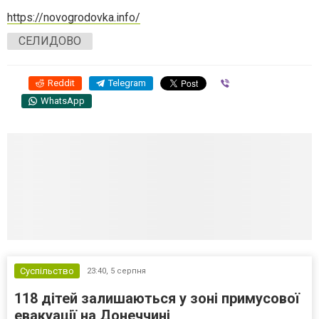
https://novogrodovka.info/
СЕЛИДОВО
Reddit
Telegram
Viber
WhatsApp
Суспільство
23:40,
5 серпня
118 дітей залишаються у зоні примусової
евакуації на Донеччині