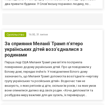
два приватні будинки. У Слов’янську поранено людину, по...
Селидово и Новогродовке
Справочная
Так
Суспільство
16:00,
31 липня
За сприяння Меланії Трамп п'ятеро
українських дітей возз'єдналися з
родинами
Перша леді США Меланія Трамп уже впʼяте посприяла
поверненню додому українських дітей. Про це повідомили у
Білому домі, передає inshe.tv. У повідомленні Білого дому
зазначають, що Меланія Трамп допомогла возз’єднати «чергову
групу українських та російських дітей». Водночас там не
вказують, з яких регіонів ці діти, скільки їм років, і за яких умов
вони опинилися далеко від своїх родин. «Хоча дипломатія та
розбудова миру важливі для цих зусиль, їх перевершує...