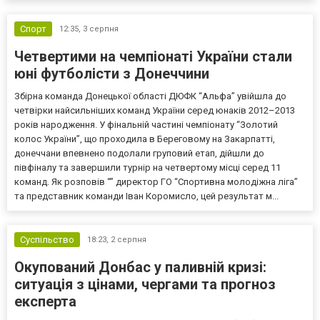
Спорт
12:35,
3 серпня
Четвертими на чемпіонаті України стали
юні футболісти з Донеччини
Збірна команда Донецької області ДЮФК “Альфа” увійшла до
четвірки найсильніших команд України серед юнаків 2012–2013
років народження. У фінальній частині чемпіонату “Золотий
колос України”, що проходила в Береговому на Закарпатті,
донеччани впевнено подолали груповий етап, дійшли до
півфіналу та завершили турнір на четвертому місці серед 11
команд. Як розповів “” директор ГО “Спортивна молодіжна ліга”
та представник команди Іван Коромисло, цей результат м...
Суспільство
18:23,
2 серпня
Окупований Донбас у паливній кризі:
ситуація з цінами, чергами та прогноз
експерта