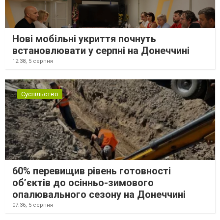
Нові мобільні укриття почнуть
встановлювати у серпні на Донеччині
12:38,
5 серпня
Суспільство
60% перевищив рівень готовності
об’єктів до осінньо-зимового
опалювального сезону на Донеччині
07:36,
5 серпня