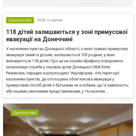
Суспільство
23:40,
5 серпня
118 дітей залишаються у зоні примусової
евакуації на Донеччині
У населених пунктах Донецької області, з яких триває примусова
евакуація сімей із дітьми, залишаються 103 родини, у яких
виховуються 118 дітей. Про це на онлайн-брифінгу повідомила
начальниця служби у справах дітей Донецької ОВА Юлія
Рижакова, передає кореспондент Укрінформу. «На території
населених пунктів, де оголошена обов’язкова евакуація у
примусовий спосіб дітей з батьками чи особами, що їх замінюють,
або іншими законними представниками, у 16 населен...
Суспільство