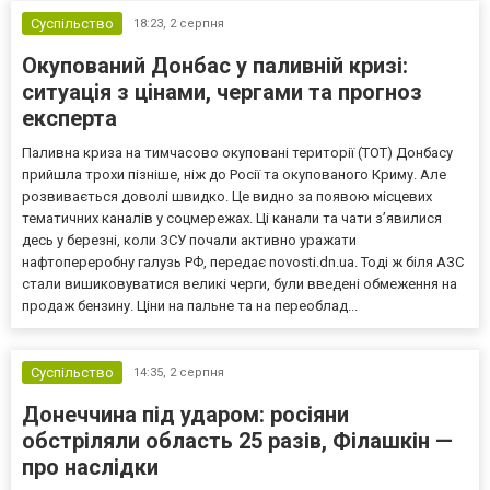
Суспільство
18:23,
2 серпня
Окупований Донбас у паливній кризі:
ситуація з цінами, чергами та прогноз
експерта
Паливна криза на тимчасово окуповані території (ТОТ) Донбасу
прийшла трохи пізніше, ніж до Росії та окупованого Криму. Але
розвивається доволі швидко. Це видно за появою місцевих
тематичних каналів у соцмережах. Ці канали та чати з’явилися
десь у березні, коли ЗСУ почали активно уражати
нафтопереробну галузь РФ, передає novosti.dn.ua. Тоді ж біля АЗС
стали вишиковуватися великі черги, були введені обмеження на
продаж бензину. Ціни на пальне та на переоблад...
Суспільство
14:35,
2 серпня
Донеччина під ударом: росіяни
обстріляли область 25 разів, Філашкін —
про наслідки