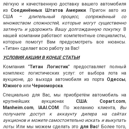
лёгкую и качественную доставку вашего автомобиля
из
Соединённых Штатов Америки
. Пригон авто из
США –
длительный процесс, сопряжённый со
множеством сложностей, которые могут существенно
затянуть и удорожить Вашу долгожданную покупку
. В
нашей компании работают компетентные специалисты,
которые помогут Вам предусмотреть все нюансы.
«Титан» сделает всю работу за Вас!
УСЛОВИЯ АКЦИИ В КОНЦЕ СТАТЬИ
Компания "
Титан Логистик
" предоставляет полный
комплекс логистических услуг: от выбора лота на
аукционе, до выхода автомобиля из порта
Одессы
,
Южного
или
Черноморска
.
Специально для Вас, мы приобретём автомобиль на
крупнейших аукционах
США
:
Copart.com
,
Manheim.com
,
IAAI.COM
. По желанию клиента,
Вы
получаете доступ к аккаунту дилера на сайтах
аукционов и можете самостоятельно искать и выкупать
лоты
. Или мы можем сделать это
для Вас
! Более того,