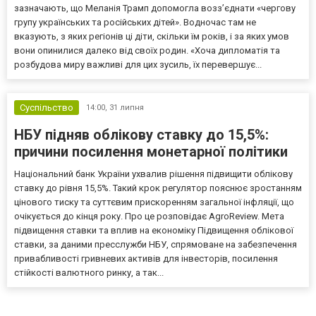
зазначають, що Меланія Трамп допомогла возз’єднати «чергову
групу українських та російських дітей». Водночас там не
вказують, з яких регіонів ці діти, скільки їм років, і за яких умов
вони опинилися далеко від своїх родин. «Хоча дипломатія та
розбудова миру важливі для цих зусиль, їх перевершує...
Суспільство
14:00,
31 липня
НБУ підняв облікову ставку до 15,5%:
причини посилення монетарної політики
Національний банк України ухвалив рішення підвищити облікову
ставку до рівня 15,5%. Такий крок регулятор пояснює зростанням
цінового тиску та суттєвим прискоренням загальної інфляції, що
очікується до кінця року. Про це розповідає AgroReview. Мета
підвищення ставки та вплив на економіку Підвищення облікової
ставки, за даними пресслужби НБУ, спрямоване на забезпечення
привабливості гривневих активів для інвесторів, посилення
стійкості валютного ринку, а так...