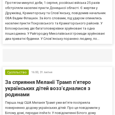
Протягом минулої доби, 1 серпня, російські війська 25 разів
обстріляли населені пункти Донецької області. Є жертви у
Дружківці, Краматорську та Слов’янську, повідомив начальник
ОВА Вадим Філашкін. За його словами, під ударом опинились
населені пункти Покровського та Краматорського районів. У
Білозерському дві багатоповерхівки зруйновані та одна
пошкоджена. У Райгородку Миколаївської громади зруйновані
два приватні будинки. У Слов’янську поранено людину, по...
Селидово и Новогродовке
Справочная
Так
Суспільство
16:00,
31 липня
За сприяння Меланії Трамп п'ятеро
українських дітей возз'єдналися з
родинами
Перша леді США Меланія Трамп уже впʼяте посприяла
поверненню додому українських дітей. Про це повідомили у
Білому домі, передає inshe.tv. У повідомленні Білого дому