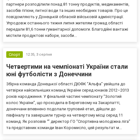
партнери розподілили понад 81 тонну продуктів, медикаментів,
засобів гігієни, питної води та інших необхідних товарів. Про це
повідомляють у Донецькій обласній військовій адміністрації.
Упродовж останнього тижня липня жителям громад області
передали 81,6 тонни гуманітарної допомоги. Благодійні вантажі
містили продуктові набори, засоби...
Спорт
12:35,
3 серпня
Четвертими на чемпіонаті України стали
юні футболісти з Донеччини
Збірна команда Донецької області ДЮФК “Альфа” увійшла до
четвірки найсильніших команд України серед юнаків 2012–2013
років народження. У фінальній частині чемпіонату “Золотий
колос України”, що проходила в Береговому на Закарпатті,
донеччани впевнено подолали груповий етап, дійшли до
півфіналу та завершили турнір на четвертому місці серед 11
команд. Як розповів “” директор ГО “Спортивна молодіжна ліга”
та представник команди Іван Коромисло, цей результат м...