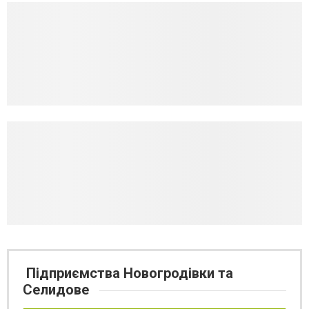
Підприємства Новогродівки та
Селидове