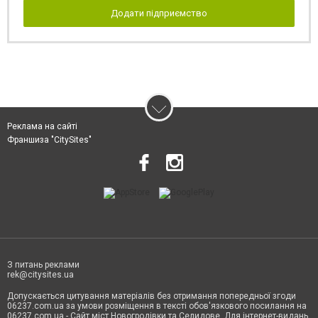
Додати підприємство
Реклама на сайті
Франшиза "CitySites"
З питань реклами
rek@citysites.ua
Допускається цитування матеріалів без отримання попередньої згоди
06237.com.ua за умови розміщення в тексті обов'язкового посилання на
06237.com.ua - Сайт міст Новогродівки та Селидове. Для інтернет-видань