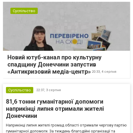
Суспільство
Новий ютуб-канал про культурну
спадщину Донеччини запустив
«Антикризовий медіа-центр»
20:33,
4 серпня
Суспільство
22:37,
3 серпня
81,6 тонни гуманітарної допомоги
наприкінці липня отримали жителі
Донеччини
Наприкінці липня жителі громад області отримали чергову партію
гуманітарної допомоги. За тиждень благодійні організації та