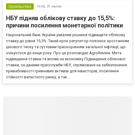
Суспільство
14:00,
31 липня
НБУ підняв облікову ставку до 15,5%:
причини посилення монетарної політики
Національний банк України ухвалив рішення підвищити облікову
ставку до рівня 15,5%. Такий крок регулятор пояснює зростанням
цінового тиску та суттєвим прискоренням загальної інфляції, що
очікується до кінця року. Про це розповідає AgroReview. Мета
підвищення ставки та вплив на економіку Підвищення облікової
ставки, за даними пресслужби НБУ, спрямоване на забезпечення
привабливості гривневих активів для інвесторів, посилення
стійкості валютного ринку, а так...