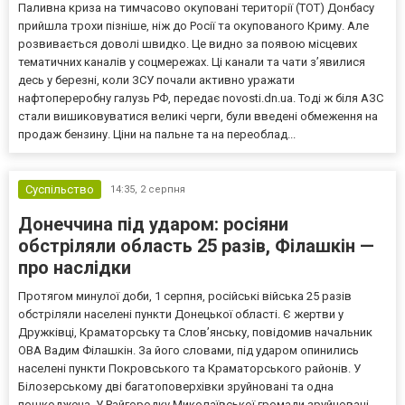
Паливна криза на тимчасово окуповані території (ТОТ) Донбасу
прийшла трохи пізніше, ніж до Росії та окупованого Криму. Але
розвивається доволі швидко. Це видно за появою місцевих
тематичних каналів у соцмережах. Ці канали та чати з’явилися
десь у березні, коли ЗСУ почали активно уражати
нафтопереробну галузь РФ, передає novosti.dn.ua. Тоді ж біля АЗС
стали вишиковуватися великі черги, були введені обмеження на
продаж бензину. Ціни на пальне та на переоблад...
Суспільство
14:35,
2 серпня
Донеччина під ударом: росіяни
обстріляли область 25 разів, Філашкін —
про наслідки
Протягом минулої доби, 1 серпня, російські війська 25 разів
обстріляли населені пункти Донецької області. Є жертви у
Дружківці, Краматорську та Слов’янську, повідомив начальник
ОВА Вадим Філашкін. За його словами, під ударом опинились
населені пункти Покровського та Краматорського районів. У
Білозерському дві багатоповерхівки зруйновані та одна
пошкоджена. У Райгородку Миколаївської громади зруйновані