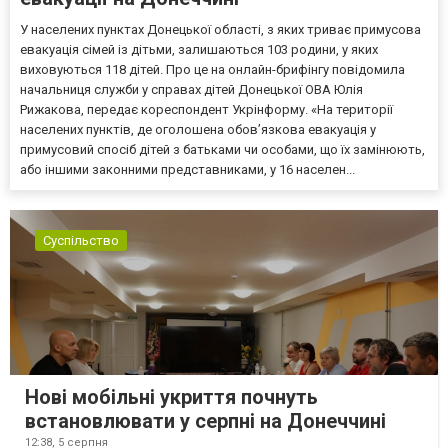
У населених пунктах Донецької області, з яких триває примусова
евакуація сімей із дітьми, залишаються 103 родини, у яких
виховуються 118 дітей. Про це на онлайн-брифінгу повідомила
начальниця служби у справах дітей Донецької ОВА Юлія
Рижакова, передає кореспондент Укрінформу. «На території
населених пунктів, де оголошена обов’язкова евакуація у
примусовий спосіб дітей з батьками чи особами, що їх замінюють,
або іншими законними представниками, у 16 населен...
Суспільство
Нові мобільні укриття почнуть
встановлювати у серпні на Донеччині
12:38,
5 серпня