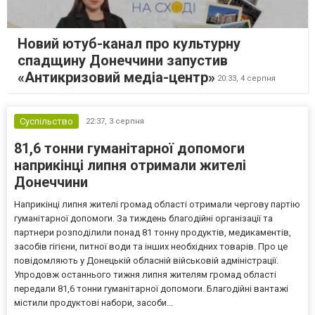
Новий ютуб-канал про культурну
спадщину Донеччини запустив
«Антикризовий медіа-центр»
20:33,
4 серпня
Суспільство
22:37,
3 серпня
81,6 тонни гуманітарної допомоги
наприкінці липня отримали жителі
Донеччини
Наприкінці липня жителі громад області отримали чергову партію
гуманітарної допомоги. За тиждень благодійні організації та
партнери розподілили понад 81 тонну продуктів, медикаментів,
засобів гігієни, питної води та інших необхідних товарів. Про це
повідомляють у Донецькій обласній військовій адміністрації.
Упродовж останнього тижня липня жителям громад області
передали 81,6 тонни гуманітарної допомоги. Благодійні вантажі
містили продуктові набори, засоби...