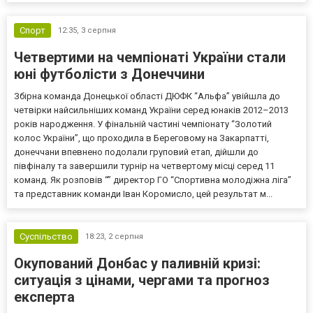
Спорт
12:35,
3 серпня
Четвертими на чемпіонаті України стали
юні футболісти з Донеччини
Збірна команда Донецької області ДЮФК “Альфа” увійшла до
четвірки найсильніших команд України серед юнаків 2012–2013
років народження. У фінальній частині чемпіонату “Золотий
колос України”, що проходила в Береговому на Закарпатті,
донеччани впевнено подолали груповий етап, дійшли до
півфіналу та завершили турнір на четвертому місці серед 11
команд. Як розповів “” директор ГО “Спортивна молодіжна ліга”
та представник команди Іван Коромисло, цей результат м...
Суспільство
18:23,
2 серпня
Окупований Донбас у паливній кризі:
ситуація з цінами, чергами та прогноз
експерта