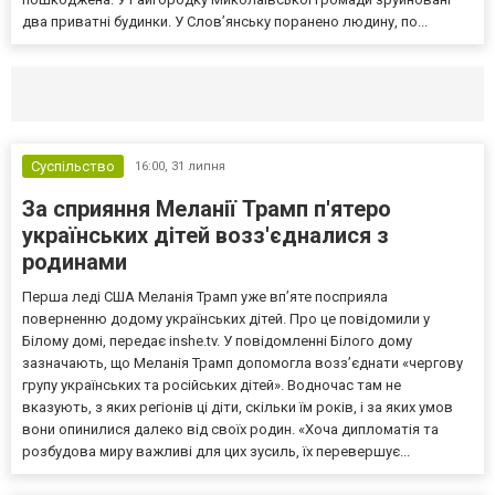
два приватні будинки. У Слов’янську поранено людину, по...
Селидово и Новогродовке
Справочная
Так
Суспільство
16:00,
31 липня
За сприяння Меланії Трамп п'ятеро
українських дітей возз'єдналися з
родинами
Перша леді США Меланія Трамп уже впʼяте посприяла
поверненню додому українських дітей. Про це повідомили у
Білому домі, передає inshe.tv. У повідомленні Білого дому
зазначають, що Меланія Трамп допомогла возз’єднати «чергову
групу українських та російських дітей». Водночас там не
вказують, з яких регіонів ці діти, скільки їм років, і за яких умов
вони опинилися далеко від своїх родин. «Хоча дипломатія та
розбудова миру важливі для цих зусиль, їх перевершує...