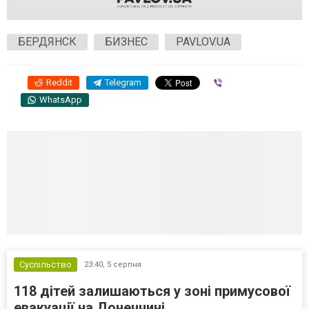
БЕРДЯНСК
БИЗНЕС
PAVLOV.UA
Reddit
Telegram
Viber
WhatsApp
Суспільство
23:40,
5 серпня
118 дітей залишаються у зоні примусової
евакуації на Донеччині