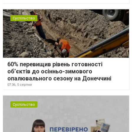
Суспільство
60% перевищив рівень готовності
об’єктів до осінньо-зимового
опалювального сезону на Донеччині
07:36,
5 серпня
Суспільство