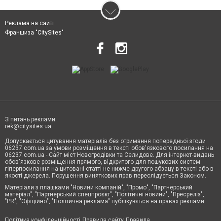
Реклама на сайті
Франшиза "CitySites"
З питань реклами
rek@citysites.ua
Допускається цитування матеріалів без отримання попередньої згоди
06237.com.ua за умови розміщення в тексті обов'язкового посилання на
06237.com.ua - Сайт міст Новогродівки та Селидове. Для інтернет-видань
обов'язкове розміщення прямого, відкритого для пошукових систем
гіперпосилання на цитовані статті не нижче другого абзацу в тексті або в
якості джерела. Порушення виняткових прав переслідується Законом.
Матеріали з плашками "Новини компаній", "Промо", "Партнерський
матеріал", "Партнерський спецпроєкт", "Політичні новини", "Пресреліз",
"PR", "Офіційно", "Політична реклама" публікуються на правах реклами.
Політика конфіденційності
Правила сайту
Правила