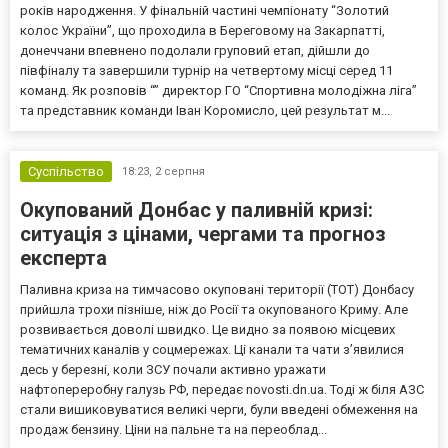
років народження. У фінальній частині чемпіонату “Золотий
колос України”, що проходила в Береговому на Закарпатті,
донеччани впевнено подолали груповий етап, дійшли до
півфіналу та завершили турнір на четвертому місці серед 11
команд. Як розповів “” директор ГО “Спортивна молодіжна ліга”
та представник команди Іван Коромисло, цей результат м...
Суспільство
18:23,
2 серпня
Окупований Донбас у паливній кризі:
ситуація з цінами, чергами та прогноз
експерта
Паливна криза на тимчасово окуповані території (ТОТ) Донбасу
прийшла трохи пізніше, ніж до Росії та окупованого Криму. Але
розвивається доволі швидко. Це видно за появою місцевих
тематичних каналів у соцмережах. Ці канали та чати з’явилися
десь у березні, коли ЗСУ почали активно уражати
нафтопереробну галузь РФ, передає novosti.dn.ua. Тоді ж біля АЗС
стали вишиковуватися великі черги, були введені обмеження на
продаж бензину. Ціни на пальне та на переоблад...