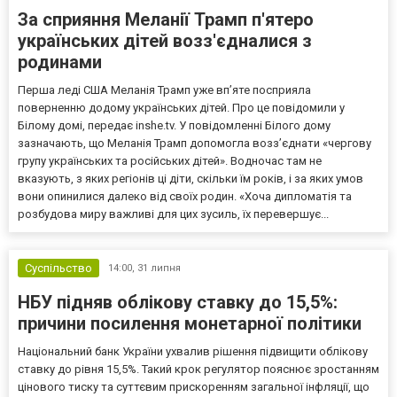
За сприяння Меланії Трамп п'ятеро
українських дітей возз'єдналися з
родинами
Перша леді США Меланія Трамп уже впʼяте посприяла
поверненню додому українських дітей. Про це повідомили у
Білому домі, передає inshe.tv. У повідомленні Білого дому
зазначають, що Меланія Трамп допомогла возз’єднати «чергову
групу українських та російських дітей». Водночас там не
вказують, з яких регіонів ці діти, скільки їм років, і за яких умов
вони опинилися далеко від своїх родин. «Хоча дипломатія та
розбудова миру важливі для цих зусиль, їх перевершує...
Суспільство
14:00,
31 липня
НБУ підняв облікову ставку до 15,5%:
причини посилення монетарної політики
Національний банк України ухвалив рішення підвищити облікову
ставку до рівня 15,5%. Такий крок регулятор пояснює зростанням
цінового тиску та суттєвим прискоренням загальної інфляції, що