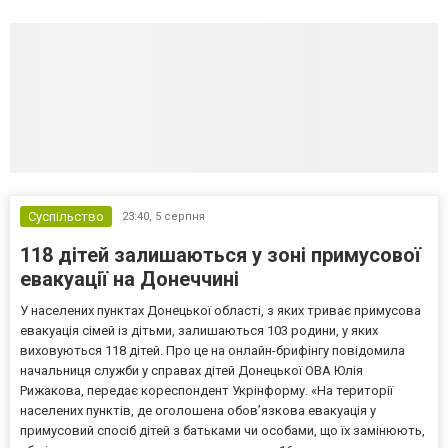
Суспільство
23:40,
5 серпня
118 дітей залишаються у зоні примусової
евакуації на Донеччині
У населених пунктах Донецької області, з яких триває примусова
евакуація сімей із дітьми, залишаються 103 родини, у яких
виховуються 118 дітей. Про це на онлайн-брифінгу повідомила
начальниця служби у справах дітей Донецької ОВА Юлія
Рижакова, передає кореспондент Укрінформу. «На території
населених пунктів, де оголошена обов’язкова евакуація у
примусовий спосіб дітей з батьками чи особами, що їх замінюють,