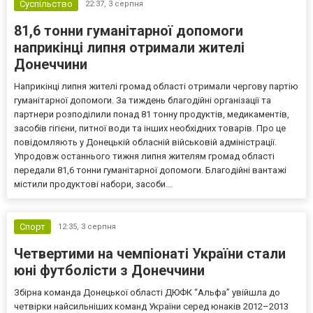
Суспільство
22:37,
3 серпня
81,6 тонни гуманітарної допомоги
наприкінці липня отримали жителі
Донеччини
Наприкінці липня жителі громад області отримали чергову партію
гуманітарної допомоги. За тиждень благодійні організації та
партнери розподілили понад 81 тонну продуктів, медикаментів,
засобів гігієни, питної води та інших необхідних товарів. Про це
повідомляють у Донецькій обласній військовій адміністрації.
Упродовж останнього тижня липня жителям громад області
передали 81,6 тонни гуманітарної допомоги. Благодійні вантажі
містили продуктові набори, засоби...
Спорт
12:35,
3 серпня
Четвертими на чемпіонаті України стали
юні футболісти з Донеччини
Збірна команда Донецької області ДЮФК “Альфа” увійшла до
четвірки найсильніших команд України серед юнаків 2012–2013