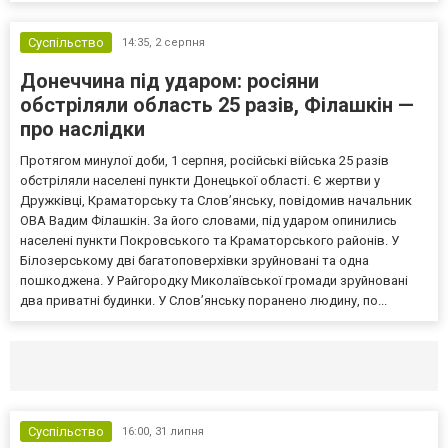
Суспільство
14:35,
2 серпня
Донеччина під ударом: росіяни
обстріляли область 25 разів, Філашкін —
про наслідки
Протягом минулої доби, 1 серпня, російські війська 25 разів
обстріляли населені пункти Донецької області. Є жертви у
Дружківці, Краматорську та Слов’янську, повідомив начальник
ОВА Вадим Філашкін. За його словами, під ударом опинились
населені пункти Покровського та Краматорського районів. У
Білозерському дві багатоповерхівки зруйновані та одна
пошкоджена. У Райгородку Миколаївської громади зруйновані
два приватні будинки. У Слов’янську поранено людину, по...
Селидово и Новогродовке
Справочная
Так
Суспільство
16:00,
31 липня