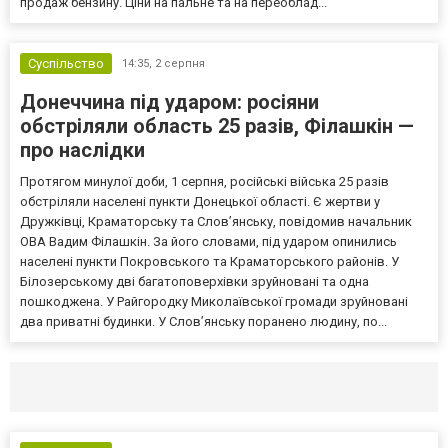
продаж бензину. Ціни на пальне та на переоблад...
Суспільство
14:35,
2 серпня
Донеччина під ударом: росіяни
обстріляли область 25 разів, Філашкін —
про наслідки
Протягом минулої доби, 1 серпня, російські війська 25 разів
обстріляли населені пункти Донецької області. Є жертви у
Дружківці, Краматорську та Слов’янську, повідомив начальник
ОВА Вадим Філашкін. За його словами, під ударом опинились
населені пункти Покровського та Краматорського районів. У
Білозерському дві багатоповерхівки зруйновані та одна
пошкоджена. У Райгородку Миколаївської громади зруйновані
два приватні будинки. У Слов’янську поранено людину, по...
Селидово и Новогродовке
Справочная
Так