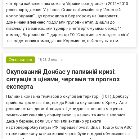
четвірки найсильніших команд України серед юнаків 2012–2013
років народження. У фінальній частині чемпіонату “Золотий
колос України”, що проходила в Береговому на Закарпатті,
донеччани впевнено подолали груповий етап, дійшли до
півфіналу та завершили турнір на четвертому місці серед 11
команд. Як розповів “” директор ГО “Спортивна молодіжна ліга”
та представник команди Іван Коромисло, цей результат м...
Суспільство
18:23,
2 серпня
Окупований Донбас у паливній кризі:
ситуація з цінами, чергами та прогноз
експерта
Паливна криза на тимчасово окуповані території (ТОТ) Донбасу
прийшла трохи пізніше, ніж до Росії та окупованого Криму. Але
розвивається доволі швидко. Це видно за появою місцевих
тематичних каналів у соцмережах. Ці канали та чати з’явилися
десь у березні, коли ЗСУ почали активно уражати
нафтопереробну галузь РФ, передає novosti.dn.ua. Тоді ж біля АЗС
стали вишиковуватися великі черги, були введені обмеження на