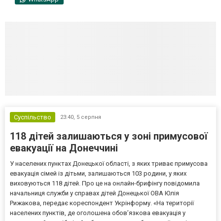
Суспільство
23:40,
5 серпня
118 дітей залишаються у зоні примусової
евакуації на Донеччині
У населених пунктах Донецької області, з яких триває примусова
евакуація сімей із дітьми, залишаються 103 родини, у яких
виховуються 118 дітей. Про це на онлайн-брифінгу повідомила
начальниця служби у справах дітей Донецької ОВА Юлія
Рижакова, передає кореспондент Укрінформу. «На території
населених пунктів, де оголошена обов’язкова евакуація у