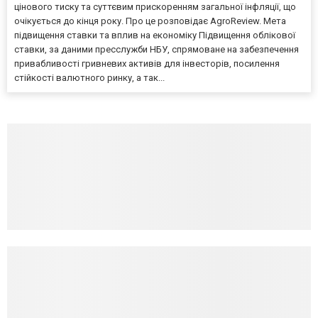
цінового тиску та суттєвим прискоренням загальної інфляції, що
очікується до кінця року. Про це розповідає AgroReview. Мета
підвищення ставки та вплив на економіку Підвищення облікової
ставки, за даними пресслужби НБУ, спрямоване на забезпечення
привабливості гривневих активів для інвесторів, посилення
стійкості валютного ринку, а так...