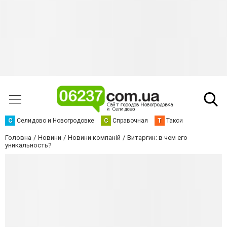
С
Селидово и Новогродовке
С
Справочная
Т
Такси
Головна
Новини
Новини компаній
Витаргин: в чем его
уникальность?