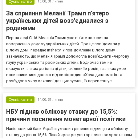
Суспільство
16:00,
31 липня
За сприяння Меланії Трамп п'ятеро
українських дітей возз'єдналися з
родинами
Перша леді США Меланія Трамп уже впʼяте посприяла
поверненню додому українських дітей. Про це повідомили у
Білому домі, передає inshe.tv. У повідомленні Білого дому
зазначають, що Меланія Трамп допомогла возз’єднати «чергову
групу українських та російських дітей». Водночас там не
вказують, з яких регіонів ці діти, скільки їм років, і за яких умов
вони опинилися далеко від своїх родин. «Хоча дипломатія та
розбудова миру важливі для цих зусиль, їх перевершує...
Суспільство
14:00,
31 липня
НБУ підняв облікову ставку до 15,5%:
причини посилення монетарної політики
Національний банк України ухвалив рішення підвищити облікову
ставку до рівня 15,5%. Такий крок регулятор пояснює зростанням