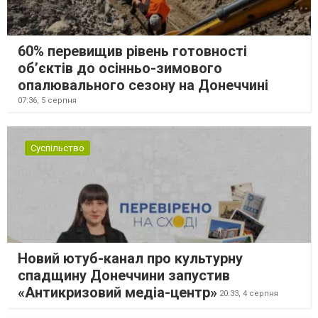
60% перевищив рівень готовності
об’єктів до осінньо-зимового
опалювального сезону на Донеччині
07:36,
5 серпня
Суспільство
Новий ютуб-канал про культурну
спадщину Донеччини запустив
«Антикризовий медіа-центр»
20:33,
4 серпня