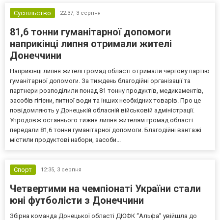
Суспільство
22:37,
3 серпня
81,6 тонни гуманітарної допомоги
наприкінці липня отримали жителі
Донеччини
Наприкінці липня жителі громад області отримали чергову партію
гуманітарної допомоги. За тиждень благодійні організації та
партнери розподілили понад 81 тонну продуктів, медикаментів,
засобів гігієни, питної води та інших необхідних товарів. Про це
повідомляють у Донецькій обласній військовій адміністрації.
Упродовж останнього тижня липня жителям громад області
передали 81,6 тонни гуманітарної допомоги. Благодійні вантажі
містили продуктові набори, засоби...
Спорт
12:35,
3 серпня
Четвертими на чемпіонаті України стали
юні футболісти з Донеччини
Збірна команда Донецької області ДЮФК “Альфа” увійшла до