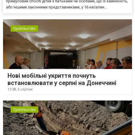
примусовий спосіб дітей з батьками чи особами, що їх замінюють,
або іншими законними представниками, у 16 населен...
Суспільство
Нові мобільні укриття почнуть
встановлювати у серпні на Донеччині
12:38,
5 серпня
Суспільство