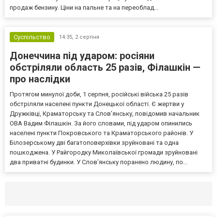
продаж бензину. Ціни на пальне та на переоблад...
Суспільство
14:35,
2 серпня
Донеччина під ударом: росіяни
обстріляли область 25 разів, Філашкін —
про наслідки
Протягом минулої доби, 1 серпня, російські війська 25 разів
обстріляли населені пункти Донецької області. Є жертви у
Дружківці, Краматорську та Слов’янську, повідомив начальник
ОВА Вадим Філашкін. За його словами, під ударом опинились
населені пункти Покровського та Краматорського районів. У
Білозерському дві багатоповерхівки зруйновані та одна
пошкоджена. У Райгородку Миколаївської громади зруйновані
два приватні будинки. У Слов’янську поранено людину, по...
Селидово и Новогродовке
Справочная
Так