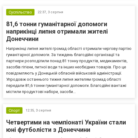
Суспільство
22:37,
3 серпня
81,6 тонни гуманітарної допомоги
наприкінці липня отримали жителі
Донеччини
Наприкінці липня жителі громад області отримали чергову партію
гуманітарної допомоги. За тиждень благодійні організації та
партнери розподілили понад 81 тонну продуктів, медикаментів,
засобів гігієни, питної води та інших необхідних товарів. Про це
повідомляють у Донецькій обласній військовій адміністрації.
Упродовж останнього тижня липня жителям громад області
передали 81,6 тонни гуманітарної допомоги. Благодійні вантажі
містили продуктові набори, засоби...
Спорт
12:35,
3 серпня
Четвертими на чемпіонаті України стали
юні футболісти з Донеччини