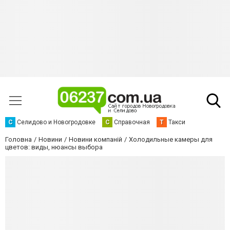
С
Селидово и Новогродовке
С
Справочная
Т
Такси
Головна
Новини
Новини компаній
Холодильные камеры для
цветов: виды, нюансы выбора