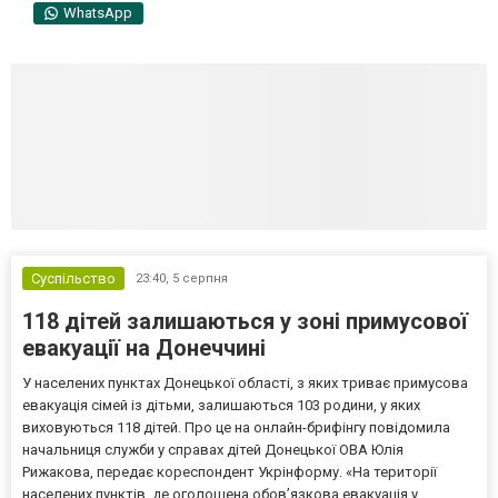
WhatsApp
Суспільство
23:40,
5 серпня
118 дітей залишаються у зоні примусової
евакуації на Донеччині
У населених пунктах Донецької області, з яких триває примусова
евакуація сімей із дітьми, залишаються 103 родини, у яких
виховуються 118 дітей. Про це на онлайн-брифінгу повідомила
начальниця служби у справах дітей Донецької ОВА Юлія
Рижакова, передає кореспондент Укрінформу. «На території
населених пунктів, де оголошена обов’язкова евакуація у