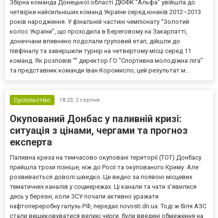
Збірна команда Донецької області ДЮФК “Альфа” увійшла до
четвірки найсильніших команд України серед юнаків 2012–2013
років народження. У фінальній частині чемпіонату “Золотий
колос України”, що проходила в Береговому на Закарпатті,
донеччани впевнено подолали груповий етап, дійшли до
півфіналу та завершили турнір на четвертому місці серед 11
команд. Як розповів “” директор ГО “Спортивна молодіжна ліга”
та представник команди Іван Коромисло, цей результат м...
Суспільство
18:23,
2 серпня
Окупований Донбас у паливній кризі:
ситуація з цінами, чергами та прогноз
експерта
Паливна криза на тимчасово окуповані території (ТОТ) Донбасу
прийшла трохи пізніше, ніж до Росії та окупованого Криму. Але
розвивається доволі швидко. Це видно за появою місцевих
тематичних каналів у соцмережах. Ці канали та чати з’явилися
десь у березні, коли ЗСУ почали активно уражати
нафтопереробну галузь РФ, передає novosti.dn.ua. Тоді ж біля АЗС
стали вишиковуватися великі черги, були введені обмеження на