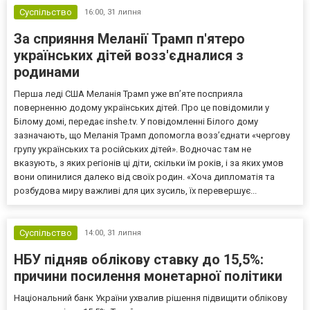
Суспільство
16:00,
31 липня
За сприяння Меланії Трамп п'ятеро
українських дітей возз'єдналися з
родинами
Перша леді США Меланія Трамп уже впʼяте посприяла
поверненню додому українських дітей. Про це повідомили у
Білому домі, передає inshe.tv. У повідомленні Білого дому
зазначають, що Меланія Трамп допомогла возз’єднати «чергову
групу українських та російських дітей». Водночас там не
вказують, з яких регіонів ці діти, скільки їм років, і за яких умов
вони опинилися далеко від своїх родин. «Хоча дипломатія та
розбудова миру важливі для цих зусиль, їх перевершує...
Суспільство
14:00,
31 липня
НБУ підняв облікову ставку до 15,5%:
причини посилення монетарної політики
Національний банк України ухвалив рішення підвищити облікову