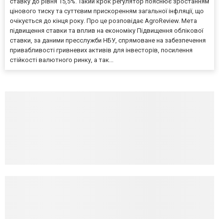
ставку до рівня 15,5%. Такий крок регулятор пояснює зростанням
цінового тиску та суттєвим прискоренням загальної інфляції, що
очікується до кінця року. Про це розповідає AgroReview. Мета
підвищення ставки та вплив на економіку Підвищення облікової
ставки, за даними пресслужби НБУ, спрямоване на забезпечення
привабливості гривневих активів для інвесторів, посилення
стійкості валютного ринку, а так...