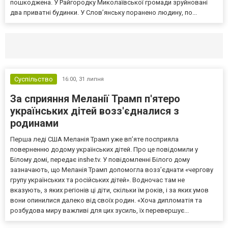
пошкоджена. У Райгородку Миколаївської громади зруйновані
два приватні будинки. У Слов’янську поранено людину, по...
Селидово и Новогродовке
Справочная
Так
Суспільство
16:00,
31 липня
За сприяння Меланії Трамп п'ятеро
українських дітей возз'єдналися з
родинами
Перша леді США Меланія Трамп уже впʼяте посприяла
поверненню додому українських дітей. Про це повідомили у
Білому домі, передає inshe.tv. У повідомленні Білого дому
зазначають, що Меланія Трамп допомогла возз’єднати «чергову
групу українських та російських дітей». Водночас там не
вказують, з яких регіонів ці діти, скільки їм років, і за яких умов
вони опинилися далеко від своїх родин. «Хоча дипломатія та
розбудова миру важливі для цих зусиль, їх перевершує...