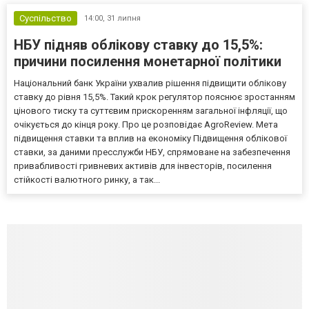
Суспільство
14:00,
31 липня
НБУ підняв облікову ставку до 15,5%:
причини посилення монетарної політики
Національний банк України ухвалив рішення підвищити облікову
ставку до рівня 15,5%. Такий крок регулятор пояснює зростанням
цінового тиску та суттєвим прискоренням загальної інфляції, що
очікується до кінця року. Про це розповідає AgroReview. Мета
підвищення ставки та вплив на економіку Підвищення облікової
ставки, за даними пресслужби НБУ, спрямоване на забезпечення
привабливості гривневих активів для інвесторів, посилення
стійкості валютного ринку, а так...