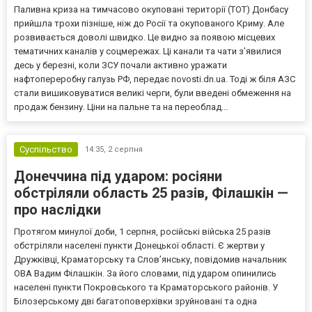
Паливна криза на тимчасово окуповані території (ТОТ) Донбасу
прийшла трохи пізніше, ніж до Росії та окупованого Криму. Але
розвивається доволі швидко. Це видно за появою місцевих
тематичних каналів у соцмережах. Ці канали та чати з’явилися
десь у березні, коли ЗСУ почали активно уражати
нафтопереробну галузь РФ, передає novosti.dn.ua. Тоді ж біля АЗС
стали вишиковуватися великі черги, були введені обмеження на
продаж бензину. Ціни на пальне та на переоблад...
Суспільство
14:35,
2 серпня
Донеччина під ударом: росіяни
обстріляли область 25 разів, Філашкін —
про наслідки
Протягом минулої доби, 1 серпня, російські війська 25 разів
обстріляли населені пункти Донецької області. Є жертви у
Дружківці, Краматорську та Слов’янську, повідомив начальник
ОВА Вадим Філашкін. За його словами, під ударом опинились
населені пункти Покровського та Краматорського районів. У
Білозерському дві багатоповерхівки зруйновані та одна