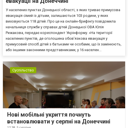
евакуації на Донеччині
У населених пунктах Донецької області, з яких триває примусова
евакуація сімей із дітьми, залишаються 103 родини, у яких
виховуються 118 дітей. Про це на онлайн-брифінгу повідомила
начальниця служби у справах дітей Донецької ОВА Юлія
Рижакова, передає кореспондент Укрінформу. «На території
населених пунктів, де оголошена обов’язкова евакуація у
примусовий спосіб дітей з батьками чи особами, що їх замінюють,
або іншими законними представниками, у 16 населен...
Суспільство
Нові мобільні укриття почнуть
встановлювати у серпні на Донеччині
12:38,
5 серпня