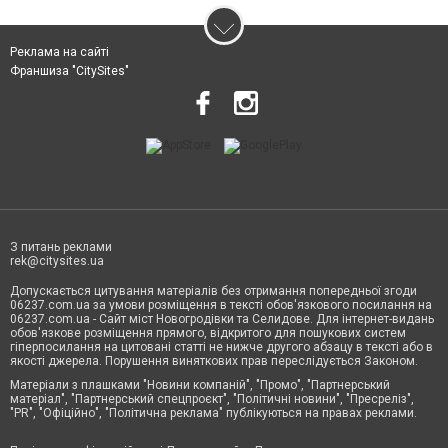
Реклама на сайті
Франшиза "CitySites"
З питань реклами
rek@citysites.ua
Допускається цитування матеріалів без отримання попередньої згоди
06237.com.ua за умови розміщення в тексті обов'язкового посилання на
06237.com.ua - Сайт міст Новогродівки та Селидове. Для інтернет-видань
обов'язкове розміщення прямого, відкритого для пошукових систем
гіперпосилання на цитовані статті не нижче другого абзацу в тексті або в
якості джерела. Порушення виняткових прав переслідується Законом.
Матеріали з плашками "Новини компаній", "Промо", "Партнерський
матеріал", "Партнерський спецпроєкт", "Політичні новини", "Пресреліз",
"PR", "Офіційно", "Політична реклама" публікуються на правах реклами.