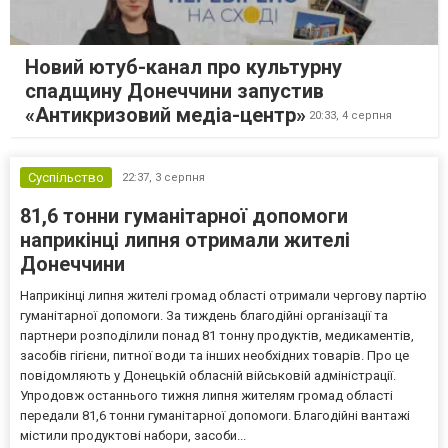
Новий ютуб-канал про культурну
спадщину Донеччини запустив
«Антикризовий медіа-центр»
20:33,
4 серпня
Суспільство
22:37,
3 серпня
81,6 тонни гуманітарної допомоги
наприкінці липня отримали жителі
Донеччини
Наприкінці липня жителі громад області отримали чергову партію
гуманітарної допомоги. За тиждень благодійні організації та
партнери розподілили понад 81 тонну продуктів, медикаментів,
засобів гігієни, питної води та інших необхідних товарів. Про це
повідомляють у Донецькій обласній військовій адміністрації.
Упродовж останнього тижня липня жителям громад області
передали 81,6 тонни гуманітарної допомоги. Благодійні вантажі
містили продуктові набори, засоби...