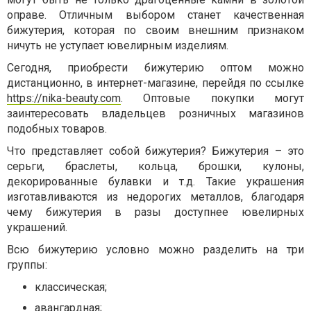
оправе. Отличным выбором станет качественная
бижутерия, которая по своим внешним признаком
ничуть не уступает ювелирным изделиям.
Сегодня, приобрести бижутерию оптом можно
дистанционно, в интернет-магазине, перейдя по ссылке
https://nika-beauty.com
. Оптовые покупки могут
заинтересовать владельцев розничных магазинов
подобных товаров.
Что представляет собой бижутерия? Бижутерия – это
серьги, браслеты, кольца, брошки, кулоны,
декорированные булавки и т.д. Такие украшения
изготавливаются из недорогих металлов, благодаря
чему бижутерия в разы доступнее ювелирных
украшений.
Всю бижутерию условно можно разделить на три
группы:
классическая;
авангардная;