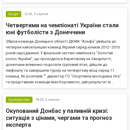
Спорт
12:35,
3 серпня
Четвертими на чемпіонаті України стали
юні футболісти з Донеччини
Збірна команда Донецької області ДЮФК “Альфа” увійшла до
четвірки найсильніших команд України серед юнаків 2012–2013
років народження. У фінальній частині чемпіонату “Золотий
колос України”, що проходила в Береговому на Закарпатті,
донеччани впевнено подолали груповий етап, дійшли до
півфіналу та завершили турнір на четвертому місці серед 11
команд. Як розповів “” директор ГО “Спортивна молодіжна ліга”
та представник команди Іван Коромисло, цей результат м...
Суспільство
18:23,
2 серпня
Окупований Донбас у паливній кризі:
ситуація з цінами, чергами та прогноз
експерта