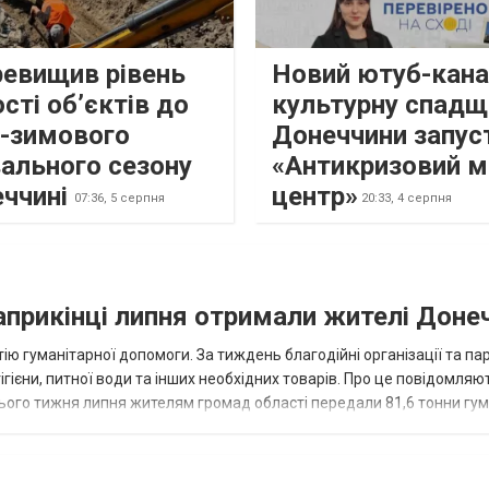
ревищив рівень
Новий ютуб-кана
сті об’єктів до
культурну спадщ
о-зимового
Донеччини запус
ального сезону
«Антикризовий м
еччині
центр»
07:36,
5 серпня
20:33,
4 серпня
наприкінці липня отримали жителі Доне
ію гуманітарної допомоги. За тиждень благодійні організації та па
ігієни, питної води та інших необхідних товарів. Про це повідомляю
нього тижня липня жителям громад області передали 81,6 тонни гум
и...