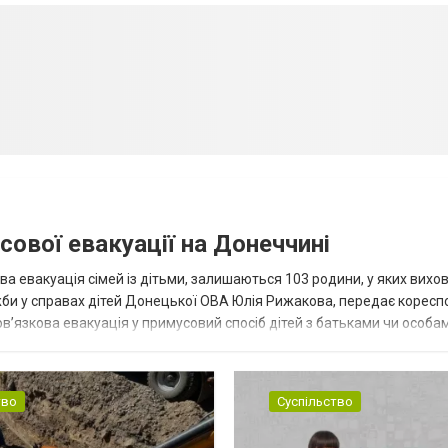
сової евакуації на Донеччині
ва евакуація сімей із дітьми, залишаються 103 родини, у яких вихо
жби у справах дітей Донецької ОВА Юлія Рижакова, передає корес
в’язкова евакуація у примусовий спосіб дітей з батьками чи особам
н...
тво
Суспільство