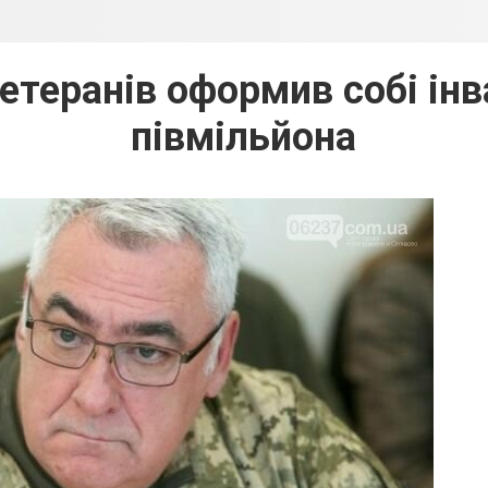
ветеранів оформив собі інв
півмільйона