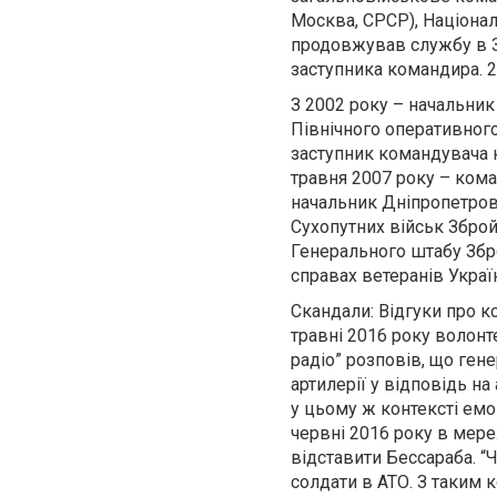
Москва, СРСР), Націонал
продовжував службу в З
заступника командира. 2
З 2002 року – начальни
Північного оперативног
заступник командувача к
травня 2007 року – кома
начальник Дніпропетров
Сухопутних військ Зброй
Генерального штабу Збро
справах ветеранів Украї
Скандали: Відгуки про к
травні 2016 року волон
радіо” розповів, що ген
артилерії у відповідь на
у цьому ж контексті емо
червні 2016 року в мер
відставити Бессараба. “
солдати в АТО. З таким 