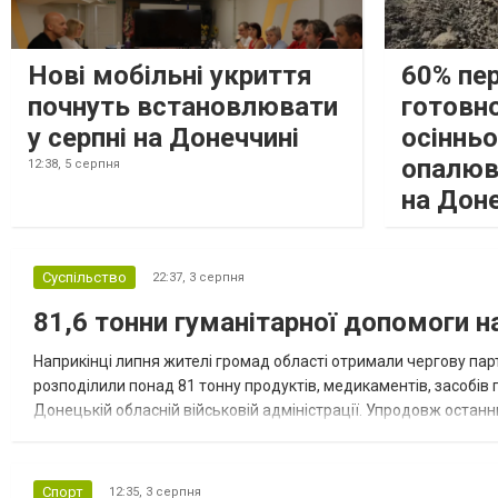
Нові мобільні укриття
60% пе
почнуть встановлювати
готовно
у серпні на Донеччині
осіннь
опалюв
12:38,
5 серпня
на Дон
Суспільство
22:37,
3 серпня
81,6 тонни гуманітарної допомоги 
Наприкінці липня жителі громад області отримали чергову парт
розподілили понад 81 тонну продуктів, медикаментів, засобів г
Донецькій обласній військовій адміністрації. Упродовж остан
допомоги. Благодійні вантажі містили продуктові набори, засоб
Спорт
12:35,
3 серпня