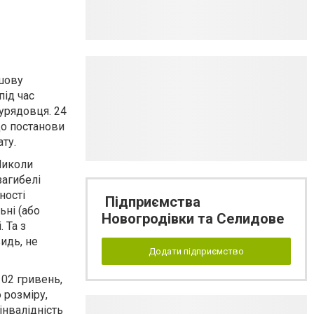
ошову
під час
 урядовця. 24
до постанови
ту.
 Миколи
загибелі
ності
Підприємства
ьні (або
Новогродівки та Селидове
 Та з
идь, не
Додати підприємство
102 гривень,
 розміру,
інвалідність