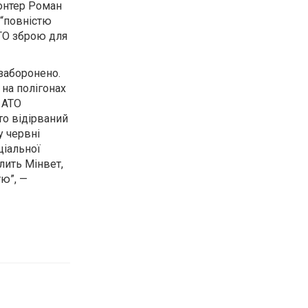
лонтер Роман
 “повністю
АТО зброю для
 заборонено.
 на полігонах
 АТО
то відірваний
у червні
ціальної
лить Мінвет,
тю”, —