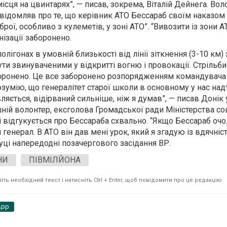
місця на цвинтарях”, — писав, зокрема, Віталій Дейнега. Во
відомляв про те, що керівник АТО Бессараб своїм наказом
рої, особливо з кулеметів, у зоні АТО”. “Вивозити із зони 
ізації заборонено.
олігонах в умовній близькості від лінії зіткнення (3-10 км)
ти звинуваченими у відкритті вогню і провокації. Стрільби
боронено. Це все заборонено розпорядженням командувача
озумію, що генералітет старої школи в основному у нас над
вляється, відірваний сильніше, ніж я думав”, — писав Донік 
ній волонтер, ексголова Громадської ради Міністерства со
ді відгукується про Бессараба схвально. “Якщо Бессараб очо
генерал. В АТО він дав мені урок, який я згадую із вдячніс
буці напередодні позачергового засідання ВР.
НИ
ПІВМІЛЙОНА
ть необхідний текст і натисніть Ctrl + Enter, щоб повідомити про це редакцію
App