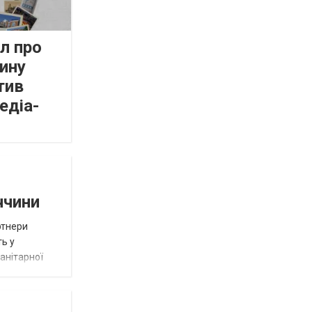
л про
ину
тив
едіа-
ччини
ртнери
ть у
анітарної