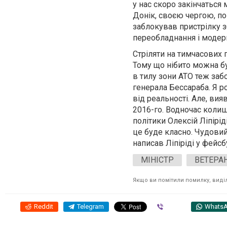
у нас скоро закінчаться 
Донік, своєю чергою, по
заблокував пристрілку зб
переобладнання і модерн
Стріляти на тимчасових п
Тому що нібито можна бу
в тилу зони АТО теж за
генерала Бессараба. Я р
від реальності. Але, вия
2016-го. Водночас колиш
політики Олексій Ліпірі
це буде класно. Чудовий 
написав Ліпіріді у фейс
МІНІСТР
ВЕТЕРА
Якщо ви помітили помилку, виділі
Reddit
Telegram
Viber
Whats