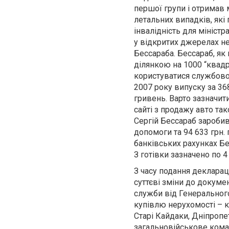
першої групи і отримав
летальних випадків, які
інвалідність для міністр
у відкритих джерелах не
Бессараба. Бессараб, як
ділянкою на 1000 “квадр
користуватися службовою
2007 року випуску за 368
гривень. Варто зазначит
сайті з продажу авто так
Сергій Бессараб заробив 
допомоги та 94 633 грн. 
банківських рахунках Бе
З готівки зазначено по 4
З часу подання декларац
суттєві зміни до докуме
служби від Генерального 
купівлю нерухомості – кв
Старі Кайдаки, Дніпропе
загальновійськове коман