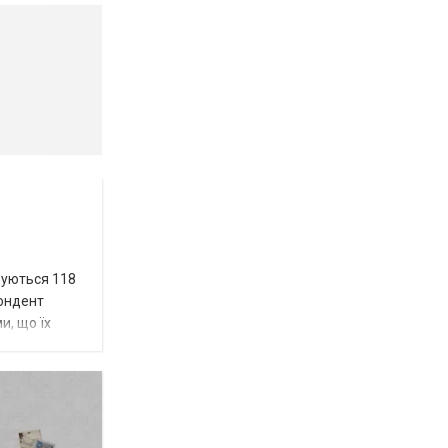
вуються 118
пондент
и, що їх