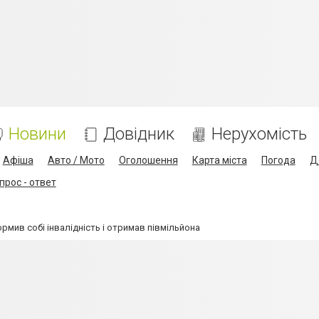
Новини
Довідник
Нерухомість
Афіша
Авто / Мото
Оголошення
Карта міста
Погода
Д
прос - ответ
рмив собі інвалідність і отримав півмільйона