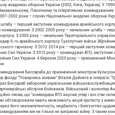
ьну академію оборони України (2002, Київ, Україна). У 1990
акавказькому, Північному та оперативних командуваннях 
001-2002 роки – слухач Національної академії оборони Укр
к штабу – перший заступник командувача армійського корп
о командування. З 2002-2005 року – начальник штабу – пе
орпусу. З 2005 року – начальник Територіального управління
ндир 6-го армійського корпусу Сухопутних військ Збройних
ського гарнізону. З 2012-2014 рік – перший заступник ком
них Сил України. З 2015 року – командувач АТО, заступник
йних Сил України. 4 березня 2020 року – призначений Міні
ни.
омандування Бессараба до призначення міністром були різні
тер фонду “Повернись живим” Віталій Дейнега в інтерв’ю 
ерал Бессараб забороняє українським військовослужбовцям
 артилерійські обстріли бойовиків. Військовий і волонтер 
ційно писав, що “командира АТО вкусив упир і він стає сепа
ежі обговорювали навіть можливість акцій протесту з вим
Через його некомпетентність, недбалість і боягузство щодня
командуванням ми не тільки не виграємо війну. З таким к