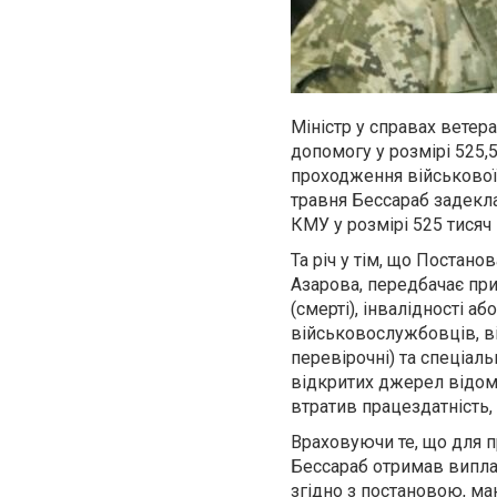
Міністр у справах ветер
допомогу у розмірі 525,
проходження військової 
травня Бессараб задекл
КМУ у розмірі 525 тисяч
Та річ у тім, що Постан
Азарова, передбачає при
(смерті), інвалідності а
військовослужбовців, ві
перевірочні) та спеціал
відкритих джерел відомо
втратив працездатність,
Враховуючи те, що для п
Бессараб отримав виплат
згідно з постановою, ма