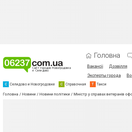
Головна
Вакансії
Дозвілля
Эксперты города
Во
С
Селидово и Новогродовке
С
Справочная
Т
Такси
Головна
Новини
Новини політики
Міністр у справах ветеранів офо