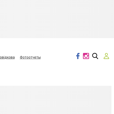
овідкова
Фотоотчеты