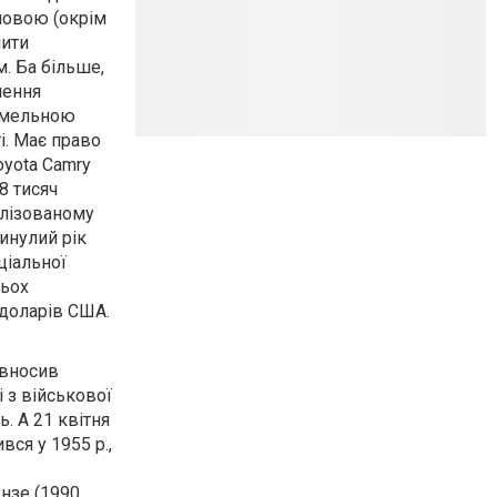
новою (окрім
мити
м. Ба більше,
нення
земельною
і. Має право
oyota Camry
8 тисяч
алізованому
минулий рік
ціальної
рьох
 доларів США.
 вносив
 з військової
. А 21 квітня
вся у 1955 р.,
нзе (1990,