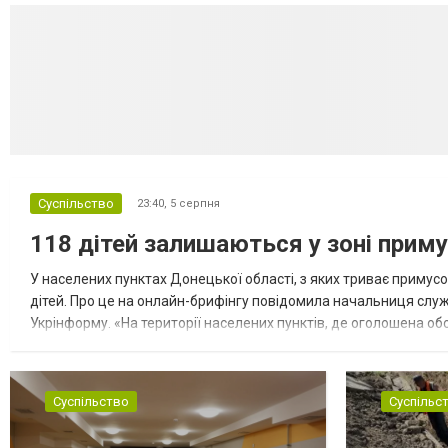
Суспільство
23:40,
5 серпня
118 дітей залишаються у зоні приму
У населених пунктах Донецької області, з яких триває примусо
дітей. Про це на онлайн-брифінгу повідомила начальниця слу
Укрінформу. «На території населених пунктів, де оголошена обо
замінюють, або іншими законними представниками, у 16 населе
Суспільство
Суспільс