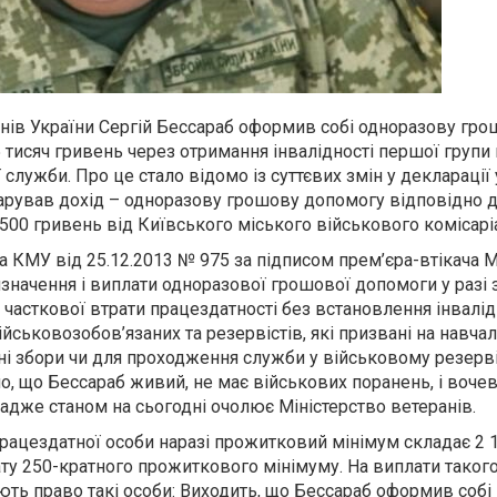
анів України Сергій Бессараб оформив собі одноразову гр
5 тисяч гривень через отримання інвалідності першої групи 
служби. Про це стало відомо із суттєвих змін у декларації
арував дохід – одноразову грошову допомогу відповідно 
 500 гривень від Київського міського військового комісаріа
ова КМУ від 25.12.2013 № 975 за підписом прем’єра-втікача
значення і виплати одноразової грошової допомоги у разі 
бо часткової втрати працездатності без встановлення інвалід
йськовозобов’язаних та резервістів, які призвані на навчал
ьні збори чи для проходження служби у військовому резерві.
, що Бессараб живий, не має військових поранень, і вочев
 адже станом на сьогодні очолює Міністерство ветеранів.
рацездатної особи наразі прожитковий мінімум складає 2 
у 250-кратного прожиткового мінімуму. На виплати такого
ють право такі особи: Виходить, що Бессараб оформив собі 