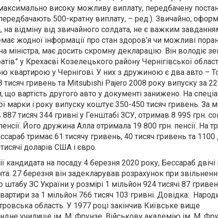
 максимально високу можливу виплату, передбачену поста
 передбачають 500-кратну виплату, – ред.). Звичайно, офор
а, на відміну від звичайного солдата, не є важким завдання
має жодної інформації про стан здоров’я чи можливі пора
 на міністра, має досить скромну декларацію. Він володіє 
атів” у Крехаєві Козелецького району Чернігівської област
 квартирою у Чернігові. У них з дружиною є два авто – T
 тисяч гривень та Mitsubishi Pajero 2008 року випуску за 22
и, що вартість другого авто у документі занижено. На спеці
ої марки і року випуску коштує 350-450 тисяч гривень. За 
887 тисяч 344 гривні у Генштабі ЗСУ, отримав 8 995 грн. со
пенсії. Його дружина Алла отримала 19 800 грн. пенсії. На т
ссараб тримає 61 тисячу гривень, 40 тисяч гривень та 1100
 тисячі доларів США і євро.
ії кандидата на посаду 4 березня 2020 року, Бессараб двічі
нта. 27 березня він задекларував розрахунок при звільненні
штабу ЗС України у розмірі 1 мільйон 924 тисячі 87 гривень
артири за 1 мільйон 766 тисяч 103 гривні. Довідка: Народи
тровська область. У 1977 році закінчив Київське вище
дне училище ім. М. Фрунзе, Військову академію ім. М. Фру