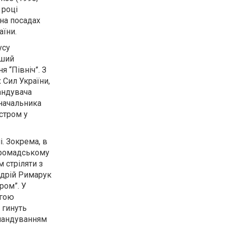
 році
на посадах
аїни.
усу
рший
 “Північ”. З
 Сил України,
андувача
 начальника
стром у
. Зокрема, в
“Громадському
 стріляти з
Андрій Римарук
ром”. У
огою
 гинуть
омандуванням