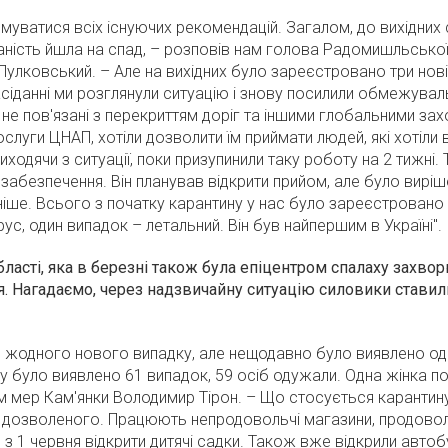
уватися всіх існуючих рекомендацій. Загалом, до вихідних 
аність йшла на спад, – розповів нам голова Радомишльсько
 Пулковський. – Але на вихідних було
зареєстровано три нові
сіданні ми розглянули ситуацію і знову посилили обмежуваль
е пов'язані з перекриттям доріг та іншими глобальними зах
слуги ЦНАП, хотіли дозволити їм приймати людей, які хотіли 
виходячи з ситуації, поки призупинили таку роботу на 2 тижні.
цзабезпечення. Він планував відкрити прийом, але було вирі
ніше. Всього з початку карантину у нас було зареєстровано 
с, один випадок – летальний. Він був найпершим в Україні".
ласті, яка
в березні також була епіцентром спалаху захво
я. Нагадаємо, через надзвичайну ситуацію силовики стави
ло жодного нового випадку, але нещодавно було виявлено од
у було виявлено 61 випадок, 59 осіб одужали. Одна жінка по
м мер Кам'янки Володимир Тірон. – Що стосується карантину
 дозволеного. Працюють непродовольчі магазини, продоволь
з 1 червня відкрити дитячі садки. Також вже відкрили авто