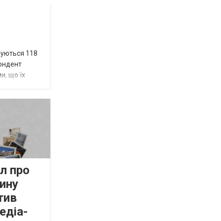
вуються 118
пондент
и, що їх
л про
ину
тив
едіа-