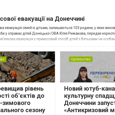
сової евакуації на Донеччині
ва евакуація сімей із дітьми, залишаються 103 родини, у яких вихо
жби у справах дітей Донецької ОВА Юлія Рижакова, передає корес
в’язкова евакуація у примусовий спосіб дітей з батьками чи особам
н...
тво
Суспільство
ревищив рівень
Новий ютуб-кана
сті об’єктів до
культурну спадщ
о-зимового
Донеччини запус
ального сезону
«Антикризовий м