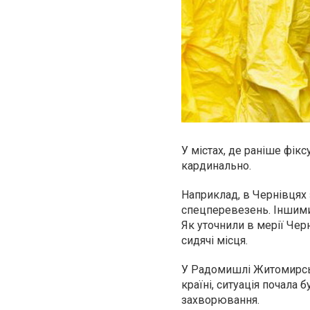
У містах, де раніше
фікс
кардинально.
Наприклад, в Чернівцях 
спецперевезень. Іншими 
Як уточнили в мерії Черн
сидячі місця.
У Радомишлі Житомирськ
країні, ситуація почала
захворювання.