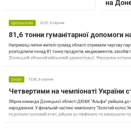
на Дон
Суспільство
22:37,
3 серпня
81,6 тонни гуманітарної допомоги 
Наприкінці липня жителі громад області отримали чергову парт
розподілили понад 81 тонну продуктів, медикаментів, засобів г
Донецькій обласній військовій адміністрації. Упродовж остан
допомоги. Благодійні вантажі містили продуктові набори, засоб
Спорт
12:35,
3 серпня
Четвертими на чемпіонаті України с
Збірна команда Донецької області ДЮФК “Альфа” увійшла до ч
народження. У фінальній частині чемпіонату “Золотий колос У
подолали груповий етап, дійшли до півфіналу та завершили тур
“Спортивна молодіжна ліга” та представник команди Іван Кором