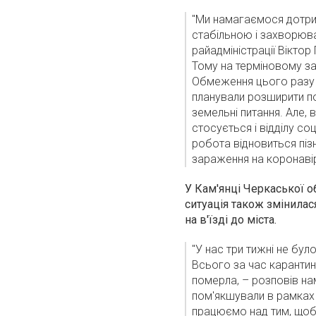
"Ми намагаємося дотрим
стабільною і захворюв
райадміністрації Віктор
Тому на терміновому за
Обмеження цього разу н
планували розширити по
земельні питання. Але, 
стосується і відділу со
робота відновиться піз
зараження на коронавіру
У Кам'янці Черкаської об
ситуація також змінилас
на в'їзді до міста.
"У нас три тижні не бу
Всього за час карантин
померла, – розповів на
пом'якшували в рамках
працюємо над тим, щоб 