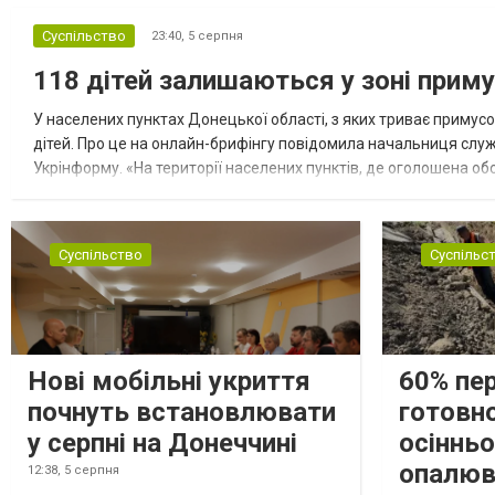
Суспільство
23:40,
5 серпня
118 дітей залишаються у зоні приму
У населених пунктах Донецької області, з яких триває примусо
дітей. Про це на онлайн-брифінгу повідомила начальниця слу
Укрінформу. «На території населених пунктів, де оголошена обо
замінюють, або іншими законними представниками, у 16 населе
Суспільство
Суспільс
Нові мобільні укриття
60% пе
почнуть встановлювати
готовно
у серпні на Донеччині
осіннь
опалюв
12:38,
5 серпня