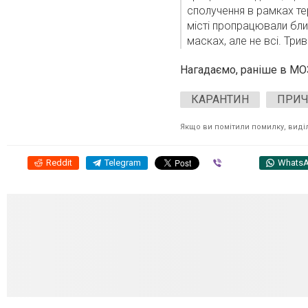
сполучення в рамках те
місті пропрацювали бли
масках, але не всі. Три
Нагадаємо, раніше
в МОЗ
КАРАНТИН
ПРИ
Якщо ви помітили помилку, виділі
Reddit
Telegram
Viber
Whats