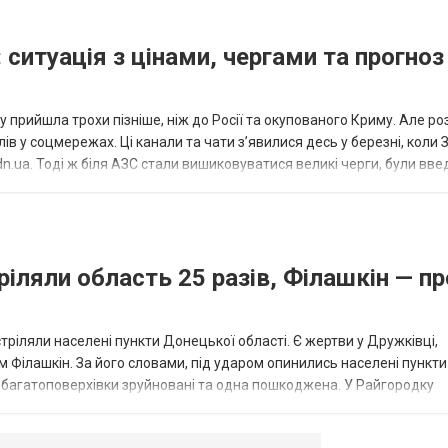
 ситуація з цінами, чергами та прогноз
 прийшла трохи пізніше, ніж до Росії та окупованого Криму. Але р
в у соцмережах. Ці канали та чати з’явилися десь у березні, коли
.ua. Тоді ж біля АЗС стали вишиковуватися великі черги, були вве
...
ріляли область 25 разів, Філашкін — пр
стріляли населені пункти Донецької області. Є жертви у Дружківці,
 Філашкін. За його словами, під ударом опинились населені пункти
і багатоповерхівки зруйновані та одна пошкоджена. У Райгородку
в’янську поранено людину, по...