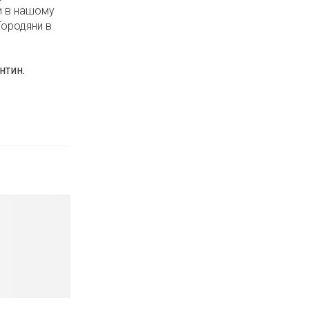
и в нашому
Городяни в
антин
.