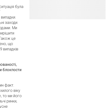
ситуація була
ї
 випадки
.
ні заходи.
одами. Ми
вирішити
 Також це
шено, що
9 випадків
рюваності
,
ли блокпости
ин факт.
хилого віку
, то ми його
чі ринки,
бусне