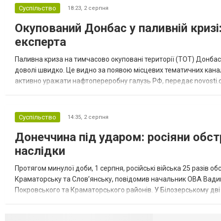
Суспільство
18:23,
2 серпня
Окупований Донбас у паливній кризі:
експерта
Паливна криза на тимчасово окуповані території (ТОТ) Донбасу
доволі швидко. Це видно за появою місцевих тематичних каналі
активно уражати нафтопереробну галузь РФ, передає novosti.dn
обмеження на продаж бензину. Ціни на пальне та на переоблад
Суспільство
14:35,
2 серпня
Донеччина під ударом: росіяни обст
наслідки
Протягом минулої доби, 1 серпня, російські війська 25 разів об
Краматорську та Слов’янську, повідомив начальник ОВА Вадим
Покровського та Краматорського районів. У Білозерському дв
Миколаївської громади зруйновані два приватні будинки. У Сло