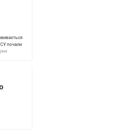
озвивається
 ЗСУ почали
дені
о