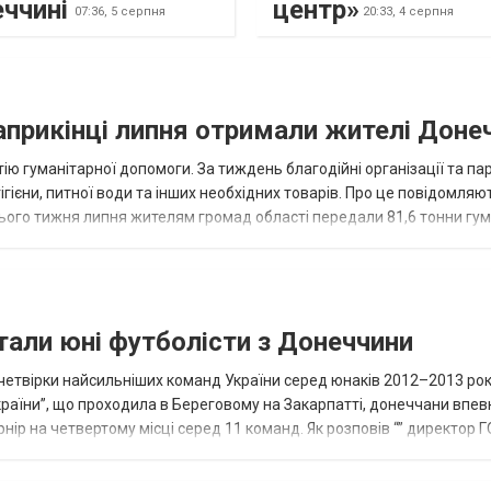
еччині
центр»
07:36,
5 серпня
20:33,
4 серпня
наприкінці липня отримали жителі Доне
ію гуманітарної допомоги. За тиждень благодійні організації та па
ігієни, питної води та інших необхідних товарів. Про це повідомляю
нього тижня липня жителям громад області передали 81,6 тонни гум
и...
тали юні футболісти з Донеччини
етвірки найсильніших команд України серед юнаків 2012–2013 рок
країни”, що проходила в Береговому на Закарпатті, донеччани впе
нір на четвертому місці серед 11 команд. Як розповів “” директор Г
исло, цей результат м...