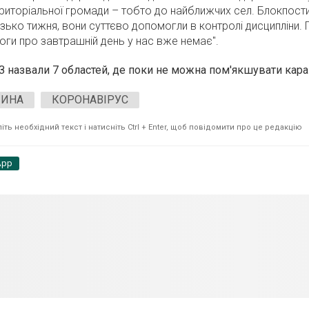
риторіальної громади – тобто до найближчих сел. Блокпост
зько тижня, вони суттєво допомогли в контролі дисципліни. 
воги про завтрашній день у нас вже немає".
 назвали 7 областей, де поки не можна пом'якшувати кар
ЧИНА
КОРОНАВІРУС
ть необхідний текст і натисніть Ctrl + Enter, щоб повідомити про це редакцію
App