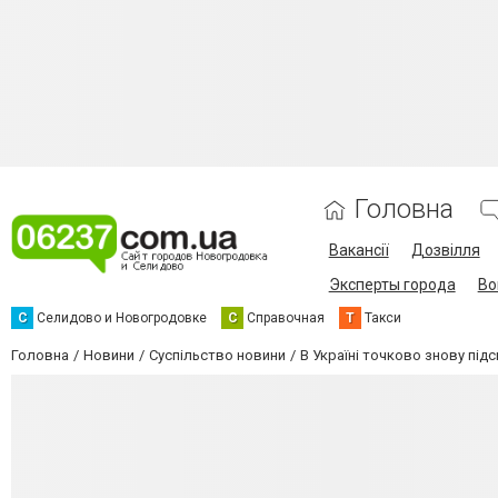
Головна
Вакансії
Дозвілля
Эксперты города
Во
С
Селидово и Новогродовке
С
Справочная
Т
Такси
Головна
Новини
Суспільство новини
В Україні точково знову пі