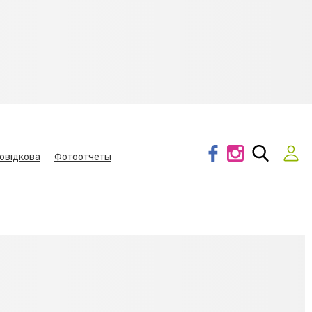
овідкова
Фотоотчеты