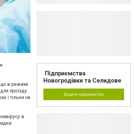
ся
Підприємства
Новогродівки та Селидове
 що в режимі
для проїзду.
Додати підприємство
ах і тільки на
навірусу в
падки