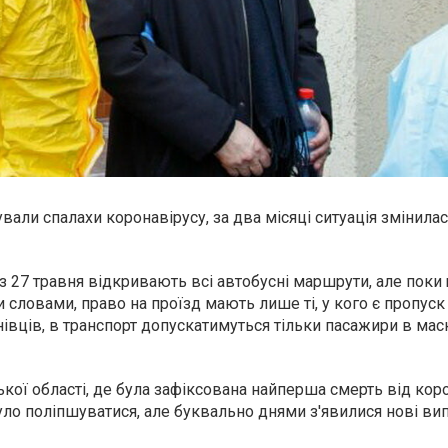
ували спалахи коронавірусу
, за два місяці ситуація змінила
з 27 травня відкривають всі автобусні маршрути, але поки
словами, право на проїзд мають лише ті, у кого є пропуск 
івців, в транспорт допускатимуться тільки пасажири в маск
ої області, де була зафіксована найперша смерть від коро
 було поліпшуватися, але буквально днями з'явилися нові ви