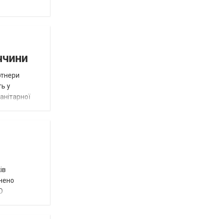
ччини
ртнери
ть у
анітарної
ів
внено
О