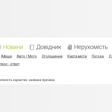
Новини
Довідник
Нерухомість
Афіша
Авто / Мото
Оголошення
Карта міста
Погода
Д
прос - ответ
дсилюють карантин: названа причина