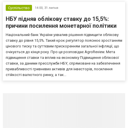
Суспільство
14:00,
31 липня
НБУ підняв облікову ставку до 15,5%:
причини посилення монетарної політики
Національний банк України ухвалив рішення підвищити облікову
ставку до рівня 15,5%. Такий крок регулятор пояснює зростанням
цінового тиску та суттєвим прискоренням загальної інфляції, що
очікується до кінця року. Про це розповідає AgroReview. Мета
підвищення ставки та вплив на економіку Підвищення облікової
ставки, за даними пресслужби НБУ, спрямоване на забезпечення
привабливості гривневих активів для інвесторів, посилення
стійкості валютного ринку, а так...