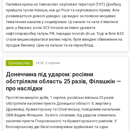
Паливна криза на тимчасово окуповані території (ТОТ) Донбасу
прийшла трохи пізніше, ніж до Росії та окупованого Криму. Але
розвивається доволі швидко. Це видно за появою місцевих
тематичних каналів у соцмережах. Ці канали та чати з’явилися
десь у березні, коли ЗСУ почали активно уражати
нафтопереробну галузь РФ, передає novosti.dn.ua. Тоді ж біля АЗС
стали вишиковуватися великі черги, були введені обмеження на
продаж бензину. Ціни на пальне та на переоблад...
Суспільство
14:35,
2 серпня
Донеччина під ударом: росіяни
обстріляли область 25 разів, Філашкін —
про наслідки
Протягом минулої доби, 1 серпня, російські війська 25 разів
обстріляли населені пункти Донецької області. Є жертви у
Дружківці, Краматорську та Слов’янську, повідомив начальник
ОВА Вадим Філашкін. За його словами, під ударом опинились
населені пункти Покровського та Краматорського районів. У
Білозерському дві багатоповерхівки зруйновані та одна