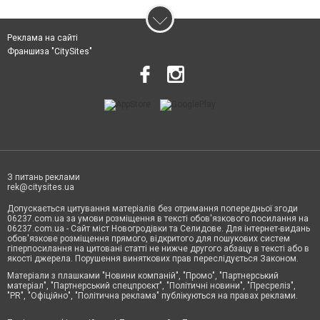
Реклама на сайті
Франшиза "CitySites"
З питань реклами
rek@citysites.ua
Допускається цитування матеріалів без отримання попередньої згоди
06237.com.ua за умови розміщення в тексті обов'язкового посилання на
06237.com.ua - Сайт міст Новогродівки та Селидове. Для інтернет-видань
обов'язкове розміщення прямого, відкритого для пошукових систем
гіперпосилання на цитовані статті не нижче другого абзацу в тексті або в
якості джерела. Порушення виняткових прав переслідується Законом.
Матеріали з плашками "Новини компаній", "Промо", "Партнерський
матеріал", "Партнерський спецпроєкт", "Політичні новини", "Пресреліз",
"PR", "Офіційно", "Політична реклама" публікуються на правах реклами.