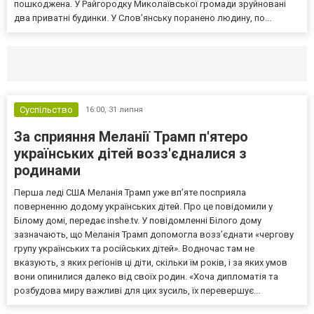
пошкоджена. У Райгородку Миколаївської громади зруйновані
два приватні будинки. У Слов’янську поранено людину, по...
Селидово и Новогродовке
Справочная
Так
Суспільство
16:00,
31 липня
За сприяння Меланії Трамп п'ятеро
українських дітей возз'єдналися з
родинами
Перша леді США Меланія Трамп уже впʼяте посприяла
поверненню додому українських дітей. Про це повідомили у
Білому домі, передає inshe.tv. У повідомленні Білого дому
зазначають, що Меланія Трамп допомогла возз’єднати «чергову
групу українських та російських дітей». Водночас там не
вказують, з яких регіонів ці діти, скільки їм років, і за яких умов
вони опинилися далеко від своїх родин. «Хоча дипломатія та
розбудова миру важливі для цих зусиль, їх перевершує...