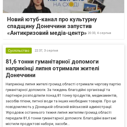
Новий ютуб-канал про культурну
спадщину Донеччини запустив
«Антикризовий медіа-центр»
20:33,
4 серпня
Суспільство
22:37,
3 серпня
81,6 тонни гуманітарної допомоги
наприкінці липня отримали жителі
Донеччини
Наприкінці липня жителі громад області отримали чергову партію
гуманітарної допомоги. За тиждень благодійні організації та
партнери розподілили понад 81 тонну продуктів, медикаментів,
засобів гігієни, питної води та інших необхідних товарів. Про це
повідомляють у Донецькій обласній військовій адміністрації.
Упродовж останнього тижня липня жителям громад області
передали 81,6 тонни гуманітарної допомоги. Благодійні вантажі
містили продуктові набори, засоби...