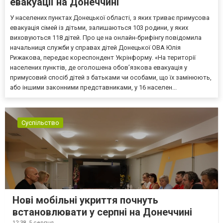
евакуації на Донеччині
У населених пунктах Донецької області, з яких триває примусова
евакуація сімей із дітьми, залишаються 103 родини, у яких
виховуються 118 дітей. Про це на онлайн-брифінгу повідомила
начальниця служби у справах дітей Донецької ОВА Юлія
Рижакова, передає кореспондент Укрінформу. «На території
населених пунктів, де оголошена обов’язкова евакуація у
примусовий спосіб дітей з батьками чи особами, що їх замінюють,
або іншими законними представниками, у 16 населен...
Суспільство
Нові мобільні укриття почнуть
встановлювати у серпні на Донеччині
12:38,
5 серпня