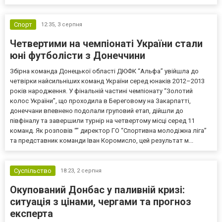
Спорт
12:35,
3 серпня
Четвертими на чемпіонаті України стали
юні футболісти з Донеччини
Збірна команда Донецької області ДЮФК “Альфа” увійшла до
четвірки найсильніших команд України серед юнаків 2012–2013
років народження. У фінальній частині чемпіонату “Золотий
колос України”, що проходила в Береговому на Закарпатті,
донеччани впевнено подолали груповий етап, дійшли до
півфіналу та завершили турнір на четвертому місці серед 11
команд. Як розповів “” директор ГО “Спортивна молодіжна ліга”
та представник команди Іван Коромисло, цей результат м...
Суспільство
18:23,
2 серпня
Окупований Донбас у паливній кризі:
ситуація з цінами, чергами та прогноз
експерта