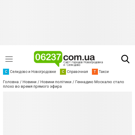
С
Селидово и Новогродовке
С
Справочная
Т
Такси
Головна
Новини
Новини політики
Геннадию Москалю стало
плохо во время прямого эфира