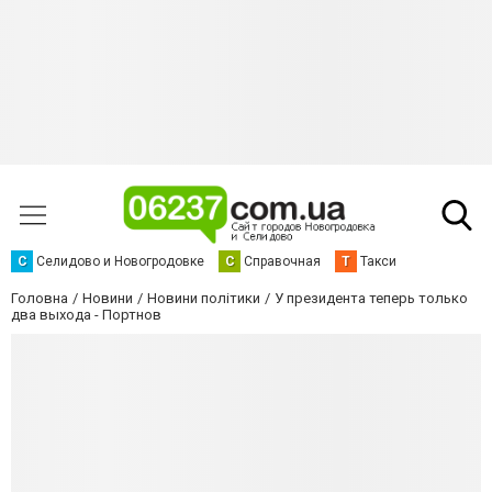
С
Селидово и Новогродовке
С
Справочная
Т
Такси
Головна
Новини
Новини політики
У президента теперь только
два выхода - Портнов