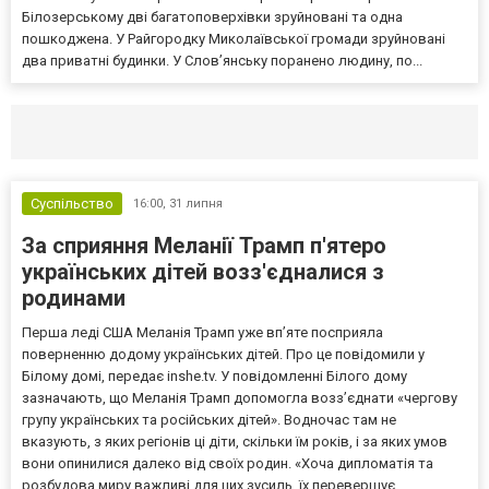
Білозерському дві багатоповерхівки зруйновані та одна
пошкоджена. У Райгородку Миколаївської громади зруйновані
два приватні будинки. У Слов’янську поранено людину, по...
Селидово и Новогродовке
Справочная
Так
Суспільство
16:00,
31 липня
За сприяння Меланії Трамп п'ятеро
українських дітей возз'єдналися з
родинами
Перша леді США Меланія Трамп уже впʼяте посприяла
поверненню додому українських дітей. Про це повідомили у
Білому домі, передає inshe.tv. У повідомленні Білого дому
зазначають, що Меланія Трамп допомогла возз’єднати «чергову
групу українських та російських дітей». Водночас там не
вказують, з яких регіонів ці діти, скільки їм років, і за яких умов
вони опинилися далеко від своїх родин. «Хоча дипломатія та
розбудова миру важливі для цих зусиль, їх перевершує...