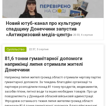
Новий ютуб-канал про культурну
спадщину Донеччини запустив
«Антикризовий медіа-центр»
20:33,
4 серпня
Суспільство
22:37,
3 серпня
81,6 тонни гуманітарної допомоги
наприкінці липня отримали жителі
Донеччини
Наприкінці липня жителі громад області отримали чергову партію
гуманітарної допомоги. За тиждень благодійні організації та
партнери розподілили понад 81 тонну продуктів, медикаментів,
засобів гігієни, питної води та інших необхідних товарів. Про це
повідомляють у Донецькій обласній військовій адміністрації.
Упродовж останнього тижня липня жителям громад області
передали 81,6 тонни гуманітарної допомоги. Благодійні вантажі