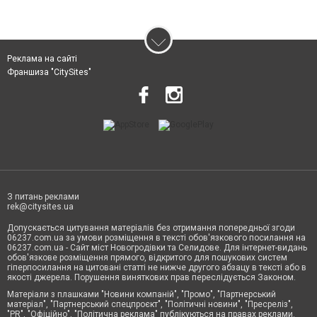
Реклама на сайті
Франшиза "CitySites"
З питань реклами
rek@citysites.ua
Допускається цитування матеріалів без отримання попередньої згоди
06237.com.ua за умови розміщення в тексті обов'язкового посилання на
06237.com.ua - Сайт міст Новогродівки та Селидове. Для інтернет-видань
обов'язкове розміщення прямого, відкритого для пошукових систем
гіперпосилання на цитовані статті не нижче другого абзацу в тексті або в
якості джерела. Порушення виняткових прав переслідується Законом.
Матеріали з плашками "Новини компаній", "Промо", "Партнерський
матеріал", "Партнерський спецпроєкт", "Політичні новини", "Пресреліз",
"PR", "Офіційно", "Політична реклама" публікуються на правах реклами.