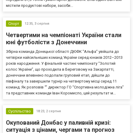
містили продуктові набори, засоби...
Спорт
12:35,
3 серпня
Четвертими на чемпіонаті України стали
юні футболісти з Донеччини
Збірна команда Донецької області ДЮФК “Альфа” увійшла до
четвірки найсильніших команд України серед юнаків 2012–2013
років народження. У фінальній частині чемпіонату “Золотий
колос України”, що проходила в Береговому на Закарпатті,
донеччани впевнено подолали груповий етап, дійшли до
півфіналу та завершили турнір на четвертому місці серед 11
команд. Як розповів “” директор ГО “Спортивна молодіжна ліга”
та представник команди Іван Коромисло, цей результат м...
Суспільство
18:23,
2 серпня
Окупований Донбас у паливній кризі:
ситуація з цінами, чергами та прогноз