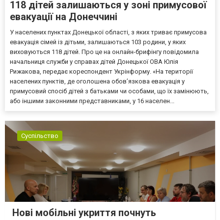
118 дітей залишаються у зоні примусової
евакуації на Донеччині
У населених пунктах Донецької області, з яких триває примусова
евакуація сімей із дітьми, залишаються 103 родини, у яких
виховуються 118 дітей. Про це на онлайн-брифінгу повідомила
начальниця служби у справах дітей Донецької ОВА Юлія
Рижакова, передає кореспондент Укрінформу. «На території
населених пунктів, де оголошена обов’язкова евакуація у
примусовий спосіб дітей з батьками чи особами, що їх замінюють,
або іншими законними представниками, у 16 населен...
Суспільство
Нові мобільні укриття почнуть