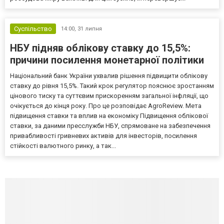
Суспільство
14:00,
31 липня
НБУ підняв облікову ставку до 15,5%:
причини посилення монетарної політики
Національний банк України ухвалив рішення підвищити облікову
ставку до рівня 15,5%. Такий крок регулятор пояснює зростанням
цінового тиску та суттєвим прискоренням загальної інфляції, що
очікується до кінця року. Про це розповідає AgroReview. Мета
підвищення ставки та вплив на економіку Підвищення облікової
ставки, за даними пресслужби НБУ, спрямоване на забезпечення
привабливості гривневих активів для інвесторів, посилення
стійкості валютного ринку, а так...