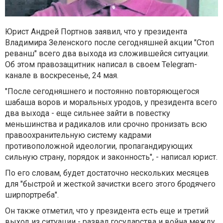
Юрист Андрей Портнов заявил, что у президента
Владимира Зеленского после сегодняшней акции "Стоп
реванш" всего два выхода из сложившейся ситуации.
Об этом правозащитник написал в своем Telegram-
канале в воскресенье, 24 мая.
"
После сегодняшнего и постоянно повторяющегося
шабаша воров и моральных уродов, у президента всего
два выхода - еще сильнее зайти в повестку
меньшинства и радикалов или срочно пронизать всю
правоохранительную систему кадрами
противоположной идеологии, пропагандирующих
сильную страну, порядок и законность
", - написал юрист.
По его словам, будет достаточно нескольких месяцев
для "быстрой и жесткой зачистки всего этого бродячего
ширпортреба".
Он также отметил, что у президента есть еще и третий
выход из ситуации - развал государства и война между