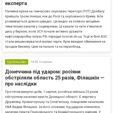
експерта
Паливна криза на тимчасово окуповані території (ТОТ) Донбасу
прийшла трохи пізніше, ніж до Росії та окупованого Криму. Але
розвивається доволі швидко. Це видно за появою місцевих
тематичних каналів у соцмережах. Ці канали та чати з’явилися
десь у березні, коли ЗСУ почали активно уражати
нафтопереробну галузь РФ, передає novosti.dn.ua. Тоді ж біля АЗС
стали вишиковуватися великі черги, були введені обмеження на
продаж бензину. Ціни на пальне та на переоблад...
Суспільство
14:35,
2 серпня
Донеччина під ударом: росіяни
обстріляли область 25 разів, Філашкін —
про наслідки
Протягом минулої доби, 1 серпня, російські війська 25 разів
обстріляли населені пункти Донецької області. Є жертви у
Дружківці, Краматорську та Слов’янську, повідомив начальник
ОВА Вадим Філашкін. За його словами, під ударом опинились
населені пункти Покровського та Краматорського районів. У