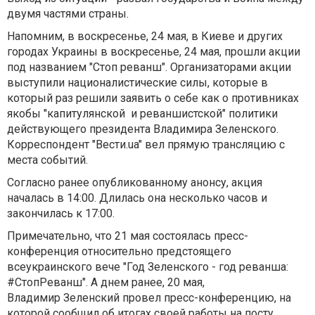
двумя частями страны.
Напомним, в воскресенье, 24 мая, в Киеве и других
городах Украины в воскресенье, 24 мая, прошли акции
под названием
"Стоп реванш"
. Организаторами акции
выступили националистические силы, которые в
который раз решили заявить о себе как о противниках
якобы
"капитулянской и реваншистской"
политики
действующего президента Владимира Зеленского.
Корреспондент "Вести.ua" вел прямую трансляцию с
места событий.
Согласно ранее опубликованному анонсу, акция
началась в
14:00.
Длилась она несколько часов и
закончилась к
17:00.
Примечательно, что
21 мая
состоялась пресс-
конференция относительно предстоящего
всеукраинского вече
"Год Зеленского - год реванша:
#СтопРеванш".
А днем ранее, 20 мая,
Владимир Зеленский провел пресс-конференцию, на
которой сообщил об итогах своей работы на посту