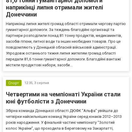
81,6 тонни гуманітарної допомоги
наприкінці липня отримали жителі
Донеччини
Наприкінці липня жителі громад області отримали чергову партію
гуманітарної допомоги. За тиждень благодійні організації та
партнери розподілили понад 81 тонну продуктів, медикаментів,
засобів гігієни, питної води та інших необхідних товарів. Про це
повідомляють у Донецькій обласній військовій адміністрації.
Упродовж останнього тижня липня жителям громад області
передали 81,6 тонни гуманітарної допомоги. Благодійні вантажі
містили продуктові набори, засоби...
Спорт
12:35,
3 серпня
Четвертими на чемпіонаті України стали
юні футболісти з Донеччини
Збірна команда Донецької області ДЮФК “Альфа” увійшла до
четвірки найсильніших команд України серед юнаків 2012–2013
років народження. У фінальній частині чемпіонату “Золотий
колос України”, що проходила в Береговому на Закарпатті,