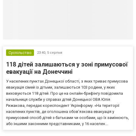
Суспільство
23:40,
5 серпня
118 дітей залишаються у зоні примусової
евакуації на Донеччині
У населених пунктах Донецької області, з яких триває примусова
евакуація сімей із дітьми, залишаються 103 родини, у яких
виховуються 118 дітей. Про це на онлайн-брифінгу повідомила
начальниця служби у справах дітей Донецької ОВА Юлія
Рижакова, передає кореспондент Укрінформу. «На території
населених пунктів, де оголошена обов’язкова евакуація у
примусовий спосіб дітей з батьками чи особами, що їх замінюють,
або іншими законними представниками, у 16 населен...