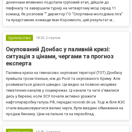
донеччани впевнено подолали груповий етап, дійшли до
півфіналу та завершили турнір на четвертому місці серед 11
команд. Як розповів “” директор ГО “Спортивна молодіжна ліга”
та представник команди Іван Коромисло, цей результат м...
Суспільство
18:23,
2 серпня
Окупований Донбас у паливній кризі:
ситуація з цінами, чергами та прогноз
експерта
Паливна криза на тимчасово окуповані території (ТОТ) Донбасу
прийшла трохи пізніше, ніж до Росії та окупованого Криму. Але
розвивається доволі швидко. Це видно за появою місцевих
тематичних каналів у соцмережах. Ці канали та чати з’явилися
десь у березні, коли ЗСУ почали активно уражати
нафтопереробну галузь РФ, передає novosti.dn.ua. Тоді ж біля АЗС
стали вишиковуватися великі черги, були введені обмеження на
продаж бензину. Ціни на пальне та на переоблад...
Суспільство
14:35,
2 серпня