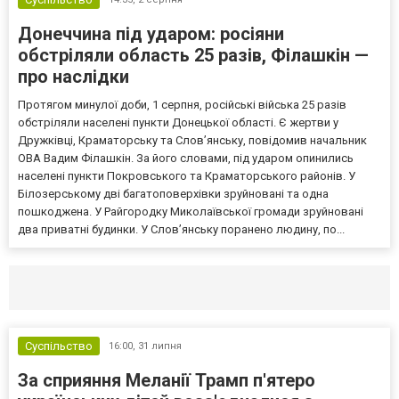
Донеччина під ударом: росіяни
обстріляли область 25 разів, Філашкін —
про наслідки
Протягом минулої доби, 1 серпня, російські війська 25 разів
обстріляли населені пункти Донецької області. Є жертви у
Дружківці, Краматорську та Слов’янську, повідомив начальник
ОВА Вадим Філашкін. За його словами, під ударом опинились
населені пункти Покровського та Краматорського районів. У
Білозерському дві багатоповерхівки зруйновані та одна
пошкоджена. У Райгородку Миколаївської громади зруйновані
два приватні будинки. У Слов’янську поранено людину, по...
Селидово и Новогродовке
Справочная
Так
Суспільство
16:00,
31 липня
За сприяння Меланії Трамп п'ятеро