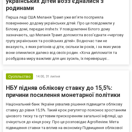
українських дітей возз'єдналися з
родинами
Перша леді США Меланія Трамп уже впʼяте посприяла
поверненню додому українських дітей. Про це повідомили у
Білому домі, передає inshe.tv. У повідомленні Білого дому
зазначають, що Меланія Трамп допомогла возз’єднати «чергову
групу українських та російських дітей». Водночас там не
вказують, з яких регіонів ці діти, скільки їм років, і за яких умов
вони опинилися далеко від своїх родин. «Хоча дипломатія та
розбудова миру важливі для цих зусиль, їх перевершує...
Суспільство
14:00,
31 липня
НБУ підняв облікову ставку до 15,5%:
причини посилення монетарної політики
Національний банк України ухвалив рішення підвищити облікову
ставку до рівня 15,5%. Такий крок регулятор пояснює зростанням
цінового тиску та суттєвим прискоренням загальної інфляції, що
очікується до кінця року. Про це розповідає AgroReview. Мета
підвищення ставки та вплив на економіку Підвищення облікової