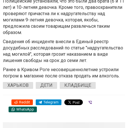
Полицейские установили, что это были два брата (6 и 11
лет) и 10-летняя девочка. Кроме того, правоохранители
проверяют причастна ли к надругательству над
могилами 9-летняя девочка, которая, якобы,
предложила своим товарищам развлечься таким
образом.
Сведения об инциденте внесли в Единый реестр
досудебных расследований по статье "надругательство
над могилой", которая грозит наказанием в виде
лишения свободы на срок до семи лет.
Ранее в Кривом Роге несовершеннолетние устроили
погром в магазине после отказа продать им алкоголь.
ХАРЬКОВ
ДЕТИ
КЛАДБИЩЕ
Reddit
Telegram
Viber
WhatsApp