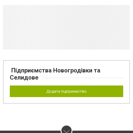
Підприємства Новогродівки та
Селидове
Додати підприємство