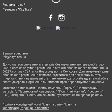
Реклама на сайті
Франшиза "CitySites"
З питань реклами
rek@citysites.ua
Допускається цитування матеріалів без отримання попередньої згоди
06237.com.ua за умови розміщення в тексті обов'язкового посилання на
06237.com.ua - Сайт міст Новогродівки та Селидове. Для інтернет-видань
обов'язкове розміщення прямого, відкритого для пошукових систем
гіперпосилання на цитовані статті не нижче другого абзацу в тексті або в
якості джерела. Порушення виняткових прав переслідується Законом.
Матеріали з плашками "Новини компаній", "Промо", "Партнерський
матеріал", "Партнерський спецпроєкт", "Політичні новини", "Пресреліз",
"PR", "Офіційно", "Політична реклама" публікуються на правах реклами.
Політика конфіденційності
Правила сайту
Правила
класифайд
Редакційна політика