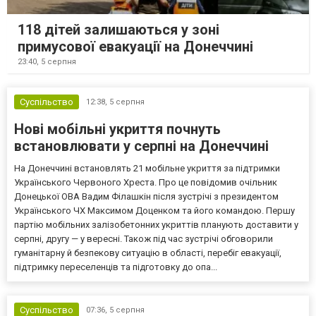
118 дітей залишаються у зоні
примусової евакуації на Донеччині
23:40,
5 серпня
Суспільство
12:38,
5 серпня
Нові мобільні укриття почнуть
встановлювати у серпні на Донеччині
На Донеччині встановлять 21 мобільне укриття за підтримки
Українського Червоного Хреста. Про це повідомив очільник
Донецької ОВА Вадим Філашкін після зустрічі з президентом
Українського ЧХ Максимом Доценком та його командою. Першу
партію мобільних залізобетонних укриттів планують доставити у
серпні, другу — у вересні. Також під час зустрічі обговорили
гуманітарну й безпекову ситуацію в області, перебіг евакуації,
підтримку переселенців та підготовку до опа...
Суспільство
07:36,
5 серпня