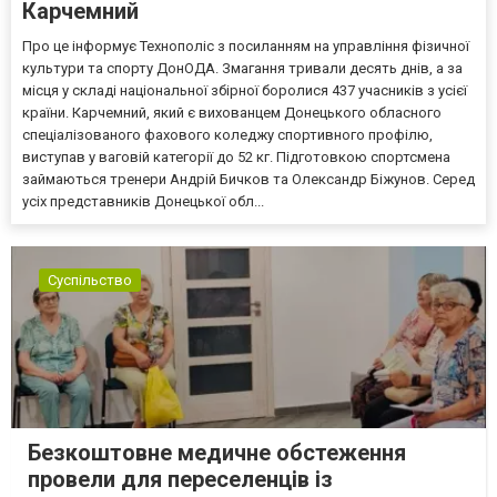
Карчемний
Про це інформує Технополіс з посиланням на управління фізичної
культури та спорту ДонОДА. Змагання тривали десять днів, а за
місця у складі національної збірної боролися 437 учасників з усієї
країни. Карчемний, який є вихованцем Донецького обласного
спеціалізованого фахового коледжу спортивного профілю,
виступав у ваговій категорії до 52 кг. Підготовкою спортсмена
займаються тренери Андрій Бичков та Олександр Біжунов. Серед
усіх представників Донецької обл...
Суспільство
Безкоштовне медичне обстеження
провели для переселенців із