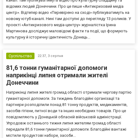
канал. Там публікуватимуть відео про культурну спадщину та
відомих людей Донеччини. Про це пише «Антикризовий медіа
центр». Відтепер відео «Перевірено на сході» публікуватимуть на
новому ютуб-каналі. Нині там доступні до перегляду 13 роликів. У
проєкті «Антикризового медіа-центру» журналістка Ірина
Мартинова досліджує маловідомі факти та події, що формують
культурну й історичну ідентичність Донець...
Суспільство
22:37,
3 серпня
81,6 тонни гуманітарної допомоги
наприкінці липня отримали жителі
Донеччини
Наприкінці липня жителі громад області отримали чергову партію
гуманітарної допомоги. За тиждень благодійні організації та
партнери розподілили понад 81 тонну продуктів, медикаментів,
засобів гігієни, питної води та інших необхідних товарів. Про це
повідомляють у Донецькій обласній військовій адміністрації.
Упродовж останнього тижня липня жителям громад області
передали 81,6 тонни гуманітарної допомоги. Благодійні вантажі
містили продуктові набори, засоби...