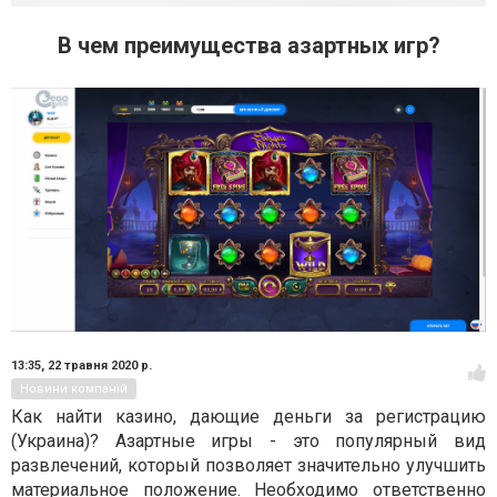
В чем преимущества азартных игр?
13:35,
22 травня 2020 р.
Новини компаній
Как найти казино, дающие деньги за регистрацию
(Украина)? Азартные игры - это популярный вид
развлечений, который позволяет значительно улучшить
материальное положение. Необходимо ответственно