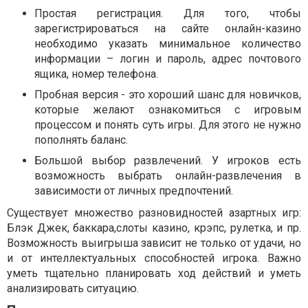
Простая регистрация. Для того, чтобы
зарегистрироваться на сайте онлайн-казино
необходимо указать минимальное количество
информации – логин и пароль, адрес почтового
ящика, номер телефона.
Пробная версия - это хороший шанс для новичков,
которые желают ознакомиться с игровым
процессом и понять суть игры. Для этого не нужно
пополнять баланс.
Большой выбор развлечений. У игроков есть
возможность выбрать онлайн-развлечения в
зависимости от личных предпочтений.
Существует множество разновидностей азартных игр:
Блэк Джек, баккара,слоты казино, крэпс, рулетка, и пр.
Возможность выигрыша зависит не только от удачи, но
и от интеллектуальных способностей игрока. Важно
уметь тщательно планировать ход действий и уметь
анализировать ситуацию.