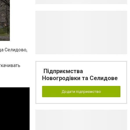
да Селидово,
ткачивать
Підприємства
Новогродівки та Селидове
Додати підприємство