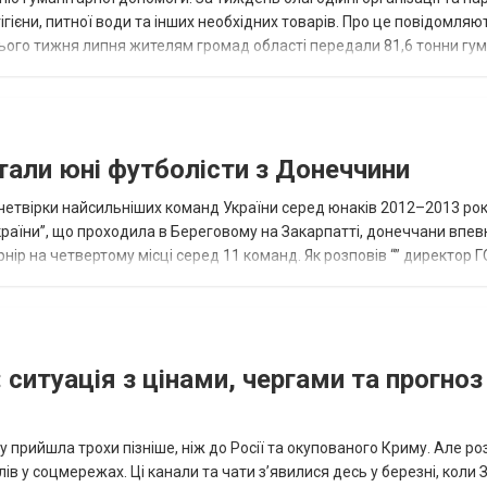
ігієни, питної води та інших необхідних товарів. Про це повідомляю
нього тижня липня жителям громад області передали 81,6 тонни гум
и...
тали юні футболісти з Донеччини
етвірки найсильніших команд України серед юнаків 2012–2013 рок
країни”, що проходила в Береговому на Закарпатті, донеччани впе
нір на четвертому місці серед 11 команд. Як розповів “” директор Г
исло, цей результат м...
 ситуація з цінами, чергами та прогноз
 прийшла трохи пізніше, ніж до Росії та окупованого Криму. Але р
в у соцмережах. Ці канали та чати з’явилися десь у березні, коли