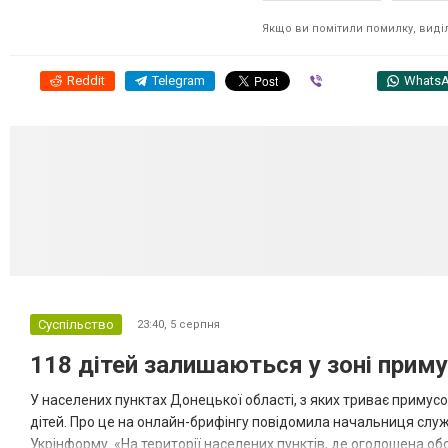
Якщо ви помітили помилку, виділі
Reddit
Telegram
Viber
Whats
Суспільство
23:40,
5 серпня
118 дітей залишаються у зоні приму
У населених пунктах Донецької області, з яких триває примусо
дітей. Про це на онлайн-брифінгу повідомила начальниця слу
Укрінформу. «На території населених пунктів, де оголошена обо