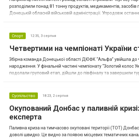
розподілили понад 81 тонну продуктів, медикаментів, засобів г
Донецькій обласній військовій адміністрації. Упродовж остан
допомоги. Благодійні вантажі містили продуктові набори, засоб
Спорт
12:35,
3 серпня
Четвертими на чемпіонаті України с
Збірна команда Донецької області ДЮФК “Альфа” увійшла до ч
народження. У фінальній частині чемпіонату “Золотий колос У
подолали груповий етап, дійшли до півфіналу та завершили тур
“Спортивна молодіжна ліга” та представник команди Іван Кором
Суспільство
18:23,
2 серпня
Окупований Донбас у паливній кризі:
експерта
Паливна криза на тимчасово окуповані території (ТОТ) Донбасу
доволі швидко. Це видно за появою місцевих тематичних каналі