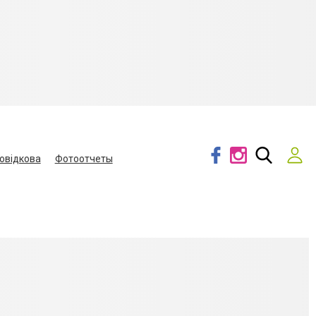
овідкова
Фотоотчеты