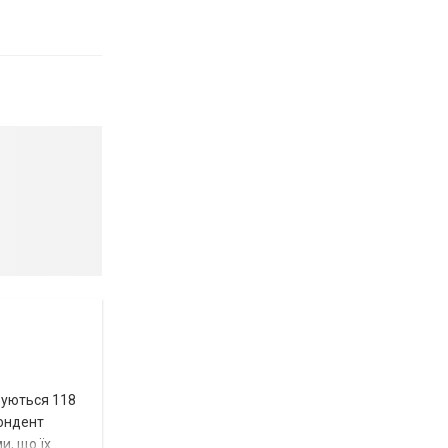
вуються 118
пондент
и, що їх