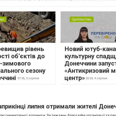
н...
тво
Суспільство
ревищив рівень
Новий ютуб-кана
сті об’єктів до
культурну спадщ
о-зимового
Донеччини запус
ального сезону
«Антикризовий м
еччині
центр»
07:36,
5 серпня
20:33,
4 серпня
наприкінці липня отримали жителі Доне
ію гуманітарної допомоги. За тиждень благодійні організації та па