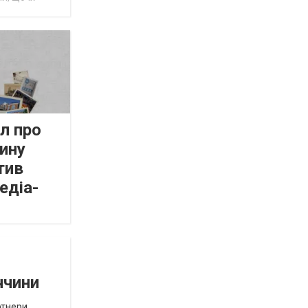
л про
ину
тив
едіа-
ччини
ртнери