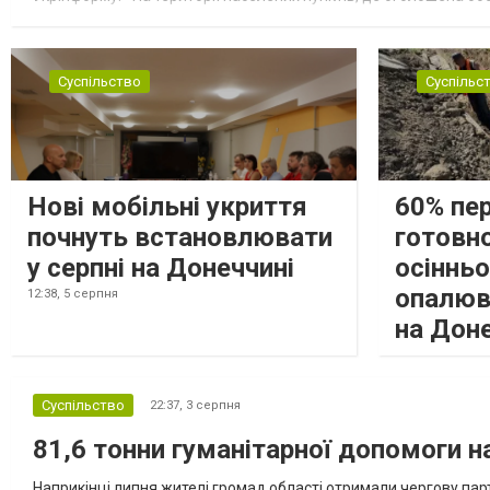
замінюють, або іншими законними представниками, у 16 населе
Суспільство
Суспільс
Нові мобільні укриття
60% пе
почнуть встановлювати
готовно
у серпні на Донеччині
осіннь
опалюв
12:38,
5 серпня
на Дон
Суспільство
22:37,
3 серпня
81,6 тонни гуманітарної допомоги 
Наприкінці липня жителі громад області отримали чергову парт