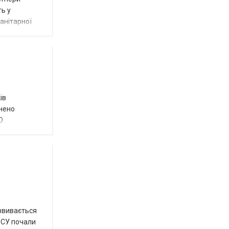
ть у
анітарної
ів
внено
О
озвивається
 ЗСУ почали