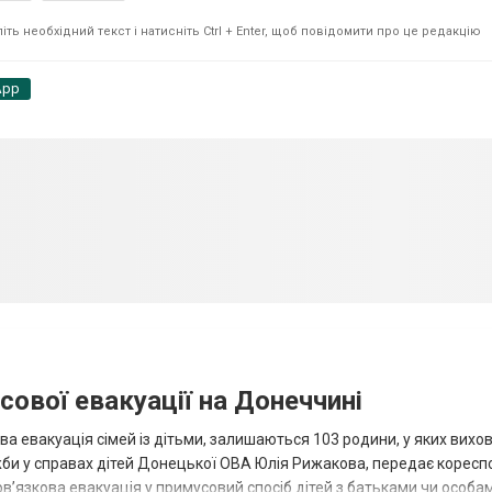
ть необхідний текст і натисніть Ctrl + Enter, щоб повідомити про це редакцію
App
сової евакуації на Донеччині
ва евакуація сімей із дітьми, залишаються 103 родини, у яких вихо
жби у справах дітей Донецької ОВА Юлія Рижакова, передає корес
в’язкова евакуація у примусовий спосіб дітей з батьками чи особам