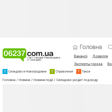
Головна
Вакансії
Дозвілля
Эксперты города
Во
С
Селидово и Новогродовке
С
Справочная
Т
Такси
Головна
Новини
Новини події
Селидово уходит под воду