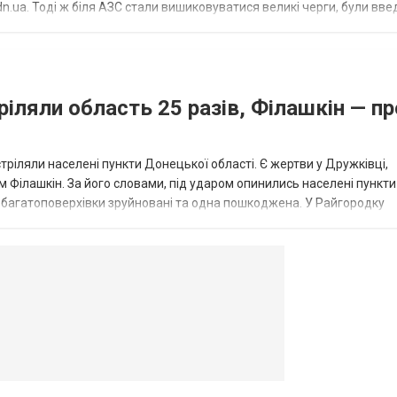
.ua. Тоді ж біля АЗС стали вишиковуватися великі черги, були вве
...
ріляли область 25 разів, Філашкін — пр
стріляли населені пункти Донецької області. Є жертви у Дружківці,
 Філашкін. За його словами, під ударом опинились населені пункти
і багатоповерхівки зруйновані та одна пошкоджена. У Райгородку
в’янську поранено людину, по...
овогродовке
Справочная
Такси