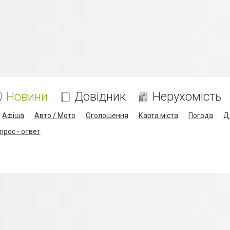
Новини
Довідник
Нерухомість
Афіша
Авто / Мото
Оголошення
Карта міста
Погода
Д
прос - ответ