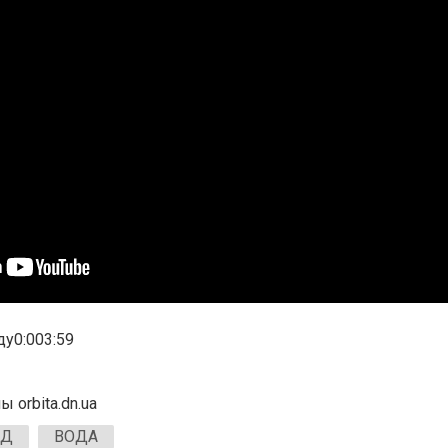
ду0:003:59
orbita.dn.ua
ОД
ВОДА