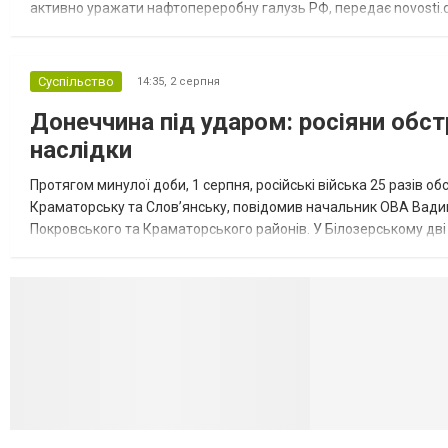
активно уражати нафтопереробну галузь РФ, передає novosti.dn
обмеження на продаж бензину. Ціни на пальне та на переоблад
Суспільство
14:35,
2 серпня
Донеччина під ударом: росіяни обст
наслідки
Протягом минулої доби, 1 серпня, російські війська 25 разів об
Краматорську та Слов’янську, повідомив начальник ОВА Вадим
Покровського та Краматорського районів. У Білозерському дв
Миколаївської громади зруйновані два приватні будинки. У Сло
Селидово и Н