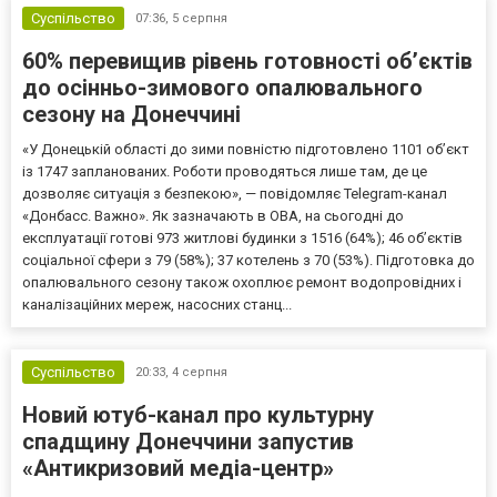
Суспільство
07:36,
5 серпня
60% перевищив рівень готовності об’єктів
до осінньо-зимового опалювального
сезону на Донеччині
«У Донецькій області до зими повністю підготовлено 1101 об’єкт
із 1747 запланованих. Роботи проводяться лише там, де це
дозволяє ситуація з безпекою», — повідомляє Telegram-канал
«Донбасс. Важно». Як зазначають в ОВА, на сьогодні до
експлуатації готові 973 житлові будинки з 1516 (64%); 46 об’єктів
соціальної сфери з 79 (58%); 37 котелень з 70 (53%). Підготовка до
опалювального сезону також охоплює ремонт водопровідних і
каналізаційних мереж, насосних станц...
Суспільство
20:33,
4 серпня
Новий ютуб-канал про культурну
спадщину Донеччини запустив
«Антикризовий медіа-центр»