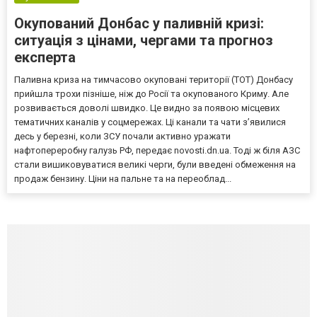
Окупований Донбас у паливній кризі:
ситуація з цінами, чергами та прогноз
експерта
Паливна криза на тимчасово окуповані території (ТОТ) Донбасу
прийшла трохи пізніше, ніж до Росії та окупованого Криму. Але
розвивається доволі швидко. Це видно за появою місцевих
тематичних каналів у соцмережах. Ці канали та чати з’явилися
десь у березні, коли ЗСУ почали активно уражати
нафтопереробну галузь РФ, передає novosti.dn.ua. Тоді ж біля АЗС
стали вишиковуватися великі черги, були введені обмеження на
продаж бензину. Ціни на пальне та на переоблад...