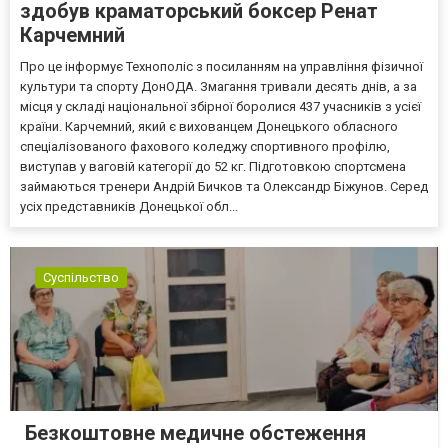
здобув краматорський боксер Ренат
Карчемний
Про це інформує Технополіс з посиланням на управління фізичної
культури та спорту ДонОДА. Змагання тривали десять днів, а за
місця у складі національної збірної боролися 437 учасників з усієї
країни. Карчемний, який є вихованцем Донецького обласного
спеціалізованого фахового коледжу спортивного профілю,
виступав у ваговій категорії до 52 кг. Підготовкою спортсмена
займаються тренери Андрій Бичков та Олександр Біжунов. Серед
усіх представників Донецької обл...
Суспільство
Безкоштовне медичне обстеження