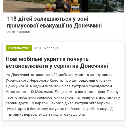
118 дітей залишаються у зоні
примусової евакуації на Донеччині
23:40,
5 серпня
Суспільство
12:38,
5 серпня
Нові мобільні укриття почнуть
встановлювати у серпні на Донеччині
На Донеччині встановлять 21 мобільне укриття за підтримки
Українського Червоного Хреста. Про це повідомив очільник
Донецької ОВА Вадим Філашкін після зустрічі з президентом
Українського ЧХ Максимом Доценком та його командою. Першу
партію мобільних залізобетонних укриттів планують доставити у
серпні, другу — у вересні. Також під час зустрічі обговорили
гуманітарну й безпекову ситуацію в області, перебіг евакуації,
підтримку переселенців та підготовку до опа...