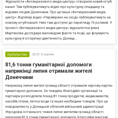
Журналісти «Антикризового медіа-центру» створили новий ютуб-
канал. Там публікуватимуть відео про культурну спадщину та
відомих людей Донеччини. Про це пише «Антикризовий медіа
центр». Відтепер відео «Перевірено на сході» публікуватимуть на
новому ютуб-каналі. Нині там доступні до перегляду 13 роликів. У
проєкті «Антикризового медіа-центру» журналістка Ірина
Мартинова досліджує маловідомі факти та події, що формують
культурну й історичну ідентичність Донець...
Суспільство
22:37,
3 серпня
81,6 тонни гуманітарної допомоги
наприкінці липня отримали жителі
Донеччини
Наприкінці липня жителі громад області отримали чергову партію
гуманітарної допомоги. За тиждень благодійні організації та
партнери розподілили понад 81 тонну продуктів, медикаментів,
засобів гігієни, питної води та інших необхідних товарів. Про це
повідомляють у Донецькій обласній військовій адміністрації.
Упродовж останнього тижня липня жителям громад області
передали 81,6 тонни гуманітарної допомоги. Благодійні вантажі