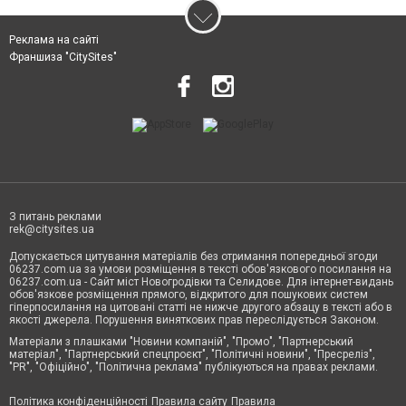
Реклама на сайті
Франшиза "CitySites"
З питань реклами
rek@citysites.ua
Допускається цитування матеріалів без отримання попередньої згоди
06237.com.ua за умови розміщення в тексті обов'язкового посилання на
06237.com.ua - Сайт міст Новогродівки та Селидове. Для інтернет-видань
обов'язкове розміщення прямого, відкритого для пошукових систем
гіперпосилання на цитовані статті не нижче другого абзацу в тексті або в
якості джерела. Порушення виняткових прав переслідується Законом.
Матеріали з плашками "Новини компаній", "Промо", "Партнерський
матеріал", "Партнерський спецпроєкт", "Політичні новини", "Пресреліз",
"PR", "Офіційно", "Політична реклама" публікуються на правах реклами.
Політика конфіденційності
Правила сайту
Правила