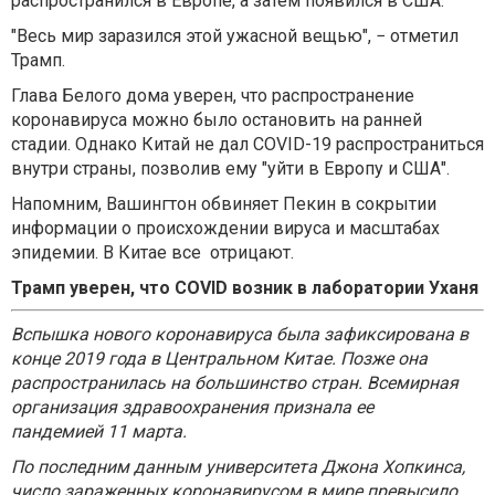
распространился в Европе, а затем появился в США.
"Весь мир заразился этой ужасной вещью", − отметил
Трамп.
Глава Белого дома уверен, что распространение
коронавируса можно было остановить на ранней
стадии. Однако Китай не дал COVID-19 распространиться
внутри страны, позволив ему "уйти в Европу и США".
Напомним, Вашингтон обвиняет Пекин в сокрытии
информации о происхождении вируса и масштабах
эпидемии. В Китае все отрицают.
Трамп уверен, что COVID возник в лаборатории Уханя
Вспышка нового коронавируса была зафиксирована в
конце 2019 года в Центральном Китае. Позже она
распространилась на большинство стран. Всемирная
организация здравоохранения признала ее
пандемией
11 марта
.
По последним данным университета Джона Хопкинса,
число зараженных коронавирусом в мире превысило