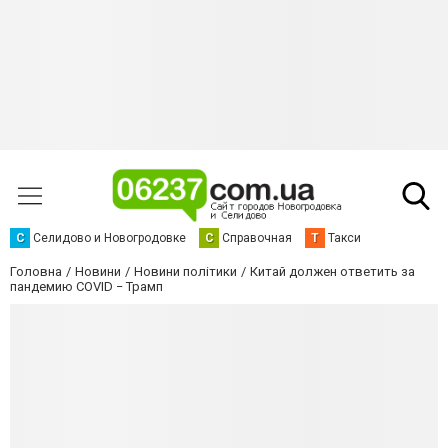
С
Селидово и Новогродовке
С
Справочная
Т
Такси
Головна
Новини
Новини політики
Китай должен ответить за
пандемию COVID − Трамп