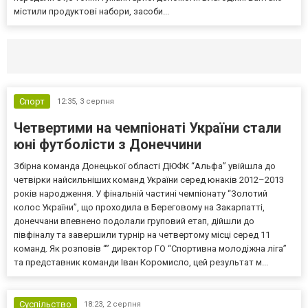
містили продуктові набори, засоби...
Селидово и Новогродовке
Справочная
Так
Спорт
12:35,
3 серпня
Четвертими на чемпіонаті України стали
юні футболісти з Донеччини
Збірна команда Донецької області ДЮФК “Альфа” увійшла до
четвірки найсильніших команд України серед юнаків 2012–2013
років народження. У фінальній частині чемпіонату “Золотий
колос України”, що проходила в Береговому на Закарпатті,
донеччани впевнено подолали груповий етап, дійшли до
півфіналу та завершили турнір на четвертому місці серед 11
команд. Як розповів “” директор ГО “Спортивна молодіжна ліга”
та представник команди Іван Коромисло, цей результат м...
Суспільство
18:23,
2 серпня