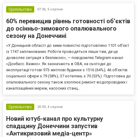
Суспільство
07:36,
5 серпня
60% перевищив рівень готовності об’єктів
до осінньо-зимового опалювального
сезону на Донеччині
«У Донецькій області до зими повністю підготовлено 1101 об’єкт
із 1747 запланованих. Роботи проводяться лише там, де це
дозволяє ситуація з безпекою», — повідомляє Telegram-канал
«Донбасс. Важно». Як зазначають в ОВА, на сьогодні до
експлуатації готові 973 житлові будинки з 1516 (64%); 46 об’єктів
соціальної сфери з 79 (58%); 37 котелень з 70 (53%). Підготовка до
опалювального сезону також охоплює ремонт водопровідних і
каналізаційних мереж, насосних станц...
Суспільство
20:33,
4 серпня
Новий ютуб-канал про культурну
спадщину Донеччини запустив
«Антикризовий медіа-центр»