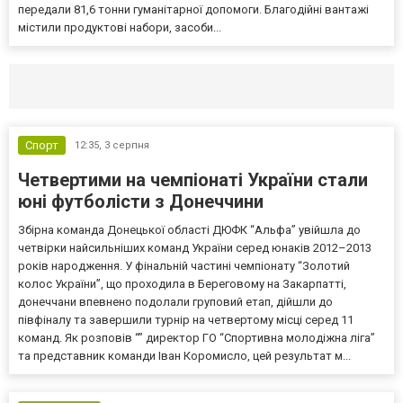
передали 81,6 тонни гуманітарної допомоги. Благодійні вантажі
містили продуктові набори, засоби...
Селидово и Новогродовке
Справочная
Так
Спорт
12:35,
3 серпня
Четвертими на чемпіонаті України стали
юні футболісти з Донеччини
Збірна команда Донецької області ДЮФК “Альфа” увійшла до
четвірки найсильніших команд України серед юнаків 2012–2013
років народження. У фінальній частині чемпіонату “Золотий
колос України”, що проходила в Береговому на Закарпатті,
донеччани впевнено подолали груповий етап, дійшли до
півфіналу та завершили турнір на четвертому місці серед 11
команд. Як розповів “” директор ГО “Спортивна молодіжна ліга”
та представник команди Іван Коромисло, цей результат м...