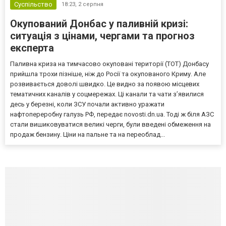
Суспільство
18:23,
2 серпня
Окупований Донбас у паливній кризі:
ситуація з цінами, чергами та прогноз
експерта
Паливна криза на тимчасово окуповані території (ТОТ) Донбасу
прийшла трохи пізніше, ніж до Росії та окупованого Криму. Але
розвивається доволі швидко. Це видно за появою місцевих
тематичних каналів у соцмережах. Ці канали та чати з’явилися
десь у березні, коли ЗСУ почали активно уражати
нафтопереробну галузь РФ, передає novosti.dn.ua. Тоді ж біля АЗС
стали вишиковуватися великі черги, були введені обмеження на
продаж бензину. Ціни на пальне та на переоблад...