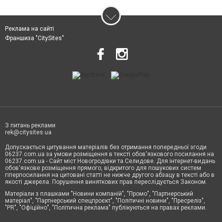
Реклама на сайті
Франшиза "CitySites"
З питань реклами
rek@citysites.ua
Допускається цитування матеріалів без отримання попередньої згоди
06237.com.ua за умови розміщення в тексті обов'язкового посилання на
06237.com.ua - Сайт міст Новогродівки та Селидове. Для інтернет-видань
обов'язкове розміщення прямого, відкритого для пошукових систем
гіперпосилання на цитовані статті не нижче другого абзацу в тексті або в
якості джерела. Порушення виняткових прав переслідується Законом.
Матеріали з плашками "Новини компаній", "Промо", "Партнерський
матеріал", "Партнерський спецпроєкт", "Політичні новини", "Пресреліз",
"PR", "Офіційно", "Політична реклама" публікуються на правах реклами.