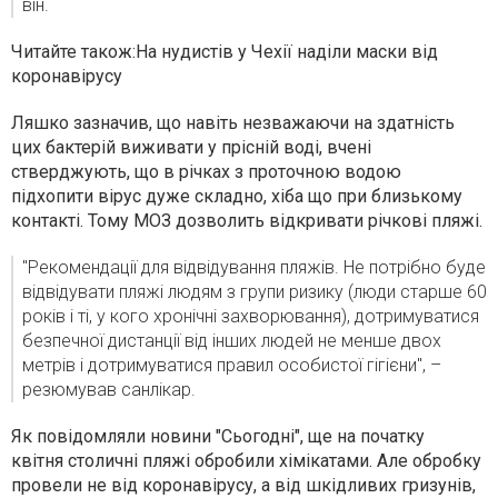
він.
Читайте також:
На нудистів у Чехії наділи маски від
коронавірусу
Ляшко зазначив, що навіть незважаючи на здатність
цих бактерій виживати у прісній воді, вчені
стверджують, що в річках з проточною водою
підхопити вірус дуже складно, хіба що при близькому
контакті. Тому МОЗ дозволить відкривати річкові пляжі.
"Рекомендації для відвідування пляжів. Не потрібно буде
відвідувати пляжі людям з групи ризику (люди старше 60
років і ті, у кого хронічні захворювання), дотримуватися
безпечної дистанції від інших людей не менше двох
метрів і дотримуватися правил особистої гігієни", –
резюмував санлікар.
Як повідомляли новини "Сьогодні", ще на початку
квітня
столичні пляжі обробили хімікатами
. Але обробку
провели не від коронавірусу, а від шкідливих гризунів,