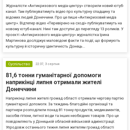
Журналісти «Антикризового медіа-центру» створили новий ютуб-
канал. Там публікуватимуть відео про культурну спадщину та
відомих людей Донеччини. Про це пише «Антикризовий медіа
центр». Відтепер відео «Перевірено на сході» публікуватимуть на
новому ютуб-каналі. Нині там доступні до перегляду 13 роликів. У
проєкті «Антикризового медіа-центру» журналістка Ірина
Мартинова досліджує маловідомі факти та події, що формують
культурну й історичну ідентичність Донець...
Суспільство
22:37,
3 серпня
81,6 тонни гуманітарної допомоги
наприкінці липня отримали жителі
Донеччини
Наприкінці липня жителі громад області отримали чергову партію
гуманітарної допомоги. За тиждень благодійні організації та
партнери розподілили понад 81 тонну продуктів, медикаментів,
засобів гігієни, питної води та інших необхідних товарів. Про це
повідомляють у Донецькій обласній військовій адміністрації.
Упродовж останнього тижня липня жителям громад області