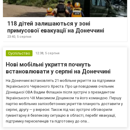
118 дітей залишаються у зоні
примусової евакуації на Донеччині
23:40,
5 серпня
Суспільство
12:38,
5 серпня
Нові мобільні укриття почнуть
встановлювати у серпні на Донеччині
На Донеччині встановлять 21 мобільне укриття за підтримки
Українського Червоного Хреста. Про це повідомив очільник
Донецької ОВА Вадим Філашкін після зустрічі з президентом
Українського ЧХ Максимом Доценком та його командою. Першу
партію мобільних залізобетонних укриттів планують доставити у
серпні, другу — у вересні. Також під час зустрічі обговорили
гуманітарну й безпекову ситуацію в області, перебіг евакуації,
підтримку переселенців та підготовку до опа...