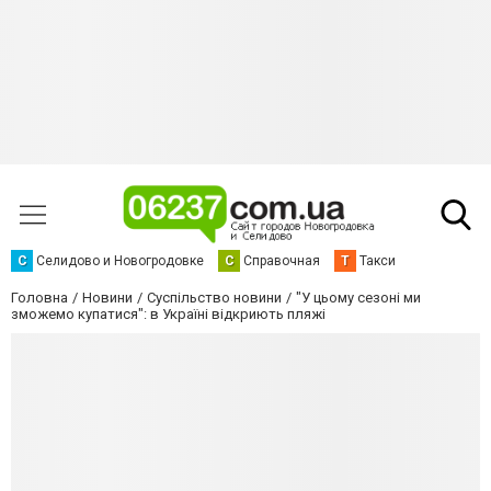
С
Селидово и Новогродовке
С
Справочная
Т
Такси
Головна
Новини
Суспільство новини
"У цьому сезоні ми
зможемо купатися": в Україні відкриють пляжі