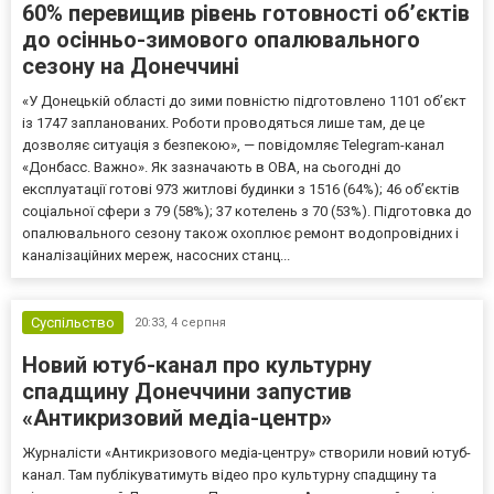
60% перевищив рівень готовності об’єктів
до осінньо-зимового опалювального
сезону на Донеччині
«У Донецькій області до зими повністю підготовлено 1101 об’єкт
із 1747 запланованих. Роботи проводяться лише там, де це
дозволяє ситуація з безпекою», — повідомляє Telegram-канал
«Донбасс. Важно». Як зазначають в ОВА, на сьогодні до
експлуатації готові 973 житлові будинки з 1516 (64%); 46 об’єктів
соціальної сфери з 79 (58%); 37 котелень з 70 (53%). Підготовка до
опалювального сезону також охоплює ремонт водопровідних і
каналізаційних мереж, насосних станц...
Суспільство
20:33,
4 серпня
Новий ютуб-канал про культурну
спадщину Донеччини запустив
«Антикризовий медіа-центр»
Журналісти «Антикризового медіа-центру» створили новий ютуб-
канал. Там публікуватимуть відео про культурну спадщину та