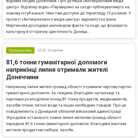
відомих людей Донеччини. Про це пише «Антикризовий медіа
центр». Відтепер відео «Перевірено на сході» публікуватимуть на
новому ютуб-каналі. Нині там доступні до перегляду 13 роликів. У
проєкті «Антикризового медіа-центру» журналістка Ірина
Мартинова досліджує маловідомі факти та події, що формують
культурну й історичну ідентичність Донець...
Суспільство
22:37,
3 серпня
81,6 тонни гуманітарної допомоги
наприкінці липня отримали жителі
Донеччини
Наприкінці липня жителі громад області отримали чергову партію
гуманітарної допомоги. За тиждень благодійні організації та
партнери розподілили понад 81 тонну продуктів, медикаментів,
засобів гігієни, питної води та інших необхідних товарів. Про це
повідомляють у Донецькій обласній військовій адміністрації.
Упродовж останнього тижня липня жителям громад області
передали 81,6 тонни гуманітарної допомоги. Благодійні вантажі
містили продуктові набори, засоби...