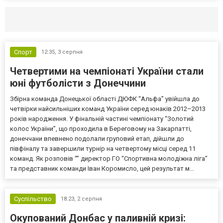
Селидово и Новогродовке
Справочная
Так
Спорт
12:35,
3 серпня
Четвертими на чемпіонаті України стали
юні футболісти з Донеччини
Збірна команда Донецької області ДЮФК “Альфа” увійшла до
четвірки найсильніших команд України серед юнаків 2012–2013
років народження. У фінальній частині чемпіонату “Золотий
колос України”, що проходила в Береговому на Закарпатті,
донеччани впевнено подолали груповий етап, дійшли до
півфіналу та завершили турнір на четвертому місці серед 11
команд. Як розповів “” директор ГО “Спортивна молодіжна ліга”
та представник команди Іван Коромисло, цей результат м...
Суспільство
18:23,
2 серпня
Окупований Донбас у паливній кризі: