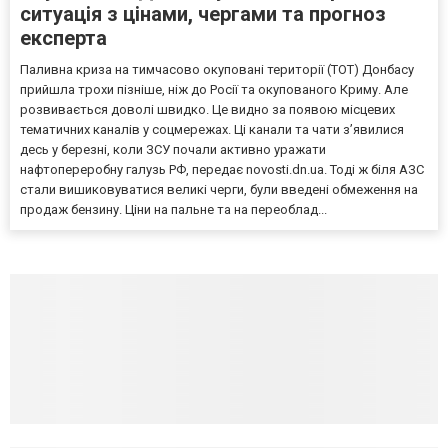
ситуація з цінами, чергами та прогноз
експерта
Паливна криза на тимчасово окуповані території (ТОТ) Донбасу
прийшла трохи пізніше, ніж до Росії та окупованого Криму. Але
розвивається доволі швидко. Це видно за появою місцевих
тематичних каналів у соцмережах. Ці канали та чати з’явилися
десь у березні, коли ЗСУ почали активно уражати
нафтопереробну галузь РФ, передає novosti.dn.ua. Тоді ж біля АЗС
стали вишиковуватися великі черги, були введені обмеження на
продаж бензину. Ціни на пальне та на переоблад...