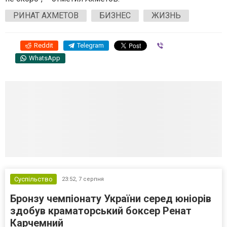
РИНАТ АХМЕТОВ
БИЗНЕС
ЖИЗНЬ
Reddit
Telegram
Viber
WhatsApp
Суспільство
23:52,
7 серпня
Бронзу чемпіонату України серед юніорів
здобув краматорський боксер Ренат
Карчемний