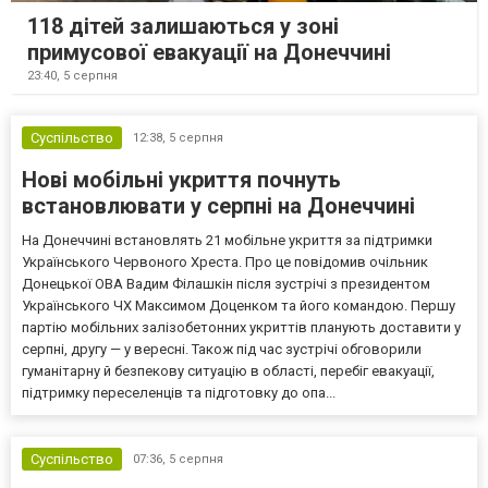
118 дітей залишаються у зоні
примусової евакуації на Донеччині
23:40,
5 серпня
Суспільство
12:38,
5 серпня
Нові мобільні укриття почнуть
встановлювати у серпні на Донеччині
На Донеччині встановлять 21 мобільне укриття за підтримки
Українського Червоного Хреста. Про це повідомив очільник
Донецької ОВА Вадим Філашкін після зустрічі з президентом
Українського ЧХ Максимом Доценком та його командою. Першу
партію мобільних залізобетонних укриттів планують доставити у
серпні, другу — у вересні. Також під час зустрічі обговорили
гуманітарну й безпекову ситуацію в області, перебіг евакуації,
підтримку переселенців та підготовку до опа...
Суспільство
07:36,
5 серпня