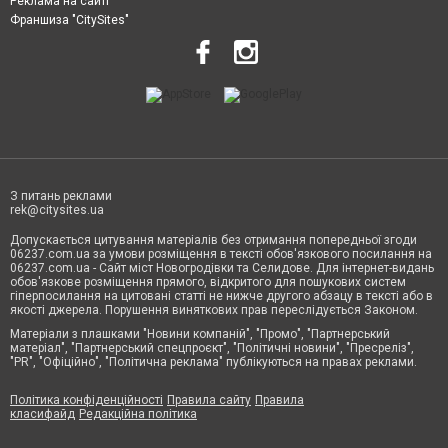
Реклама на сайті
Франшиза "CitySites"
З питань реклами
rek@citysites.ua
Допускається цитування матеріалів без отримання попередньої згоди
06237.com.ua за умови розміщення в тексті обов'язкового посилання на
06237.com.ua - Сайт міст Новогродівки та Селидове. Для інтернет-видань
обов'язкове розміщення прямого, відкритого для пошукових систем
гіперпосилання на цитовані статті не нижче другого абзацу в тексті або в
якості джерела. Порушення виняткових прав переслідується Законом.
Матеріали з плашками "Новини компаній", "Промо", "Партнерський
матеріал", "Партнерський спецпроєкт", "Політичні новини", "Пресреліз",
"PR", "Офіційно", "Політична реклама" публікуються на правах реклами.
Політика конфіденційності
Правила сайту
Правила
класифайд
Редакційна політика