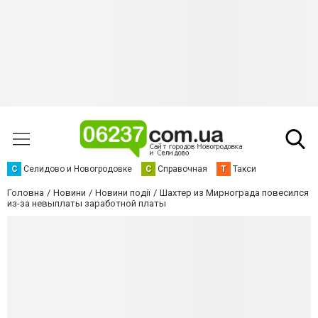
С
Селидово и Новогродовке
С
Справочная
Т
Такси
Головна
Новини
Новини події
Шахтер из Мирнограда повесился
из-за невыплаты заработной платы