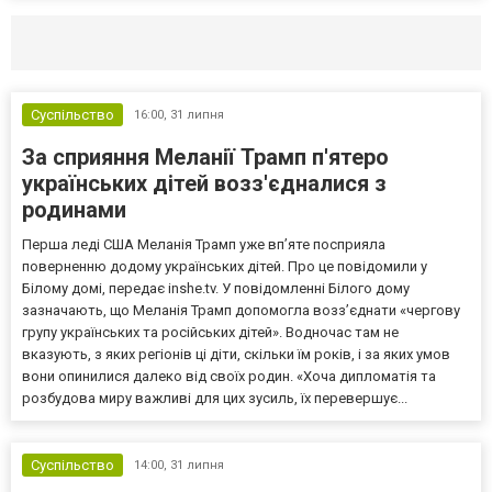
Селидово и Новогродовке
Справочная
Так
Суспільство
16:00,
31 липня
За сприяння Меланії Трамп п'ятеро
українських дітей возз'єдналися з
родинами
Перша леді США Меланія Трамп уже впʼяте посприяла
поверненню додому українських дітей. Про це повідомили у
Білому домі, передає inshe.tv. У повідомленні Білого дому
зазначають, що Меланія Трамп допомогла возз’єднати «чергову
групу українських та російських дітей». Водночас там не
вказують, з яких регіонів ці діти, скільки їм років, і за яких умов
вони опинилися далеко від своїх родин. «Хоча дипломатія та
розбудова миру важливі для цих зусиль, їх перевершує...
Суспільство
14:00,
31 липня