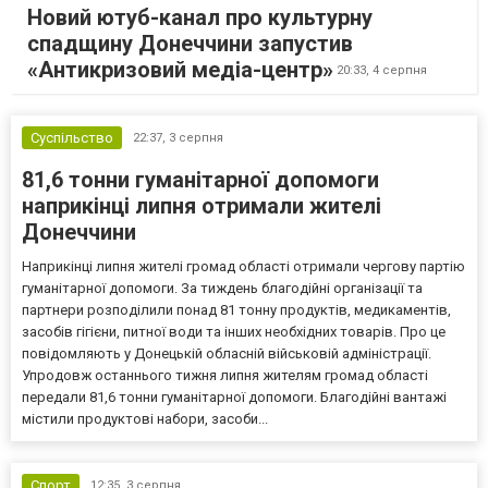
Новий ютуб-канал про культурну
спадщину Донеччини запустив
«Антикризовий медіа-центр»
20:33,
4 серпня
Суспільство
22:37,
3 серпня
81,6 тонни гуманітарної допомоги
наприкінці липня отримали жителі
Донеччини
Наприкінці липня жителі громад області отримали чергову партію
гуманітарної допомоги. За тиждень благодійні організації та
партнери розподілили понад 81 тонну продуктів, медикаментів,
засобів гігієни, питної води та інших необхідних товарів. Про це
повідомляють у Донецькій обласній військовій адміністрації.
Упродовж останнього тижня липня жителям громад області
передали 81,6 тонни гуманітарної допомоги. Благодійні вантажі
містили продуктові набори, засоби...
Спорт
12:35,
3 серпня