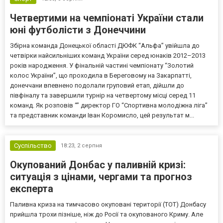
Четвертими на чемпіонаті України стали
юні футболісти з Донеччини
Збірна команда Донецької області ДЮФК “Альфа” увійшла до
четвірки найсильніших команд України серед юнаків 2012–2013
років народження. У фінальній частині чемпіонату “Золотий
колос України”, що проходила в Береговому на Закарпатті,
донеччани впевнено подолали груповий етап, дійшли до
півфіналу та завершили турнір на четвертому місці серед 11
команд. Як розповів “” директор ГО “Спортивна молодіжна ліга”
та представник команди Іван Коромисло, цей результат м...
Суспільство
18:23,
2 серпня
Окупований Донбас у паливній кризі:
ситуація з цінами, чергами та прогноз
експерта
Паливна криза на тимчасово окуповані території (ТОТ) Донбасу
прийшла трохи пізніше, ніж до Росії та окупованого Криму. Але