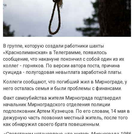
В группе, которую создали работники шахты
«Краснолиманская» в Телеграмме, появилось
сообщение, что накануне покончил с собой один из их
коллег - горняков. По версии автора поста, причина
суицида - полугодовая невыплата заработной платы.
Коллеги сообщают, что погибший жил в Мирнограде, у
него осталась семья и были проблемы с финансами.
Факт самоубийства жителя Мирнограда подтвердил
начальник Мирноградского отделения полиции
подполковник Артем Кузнецов. По его словам, 14 мая в
дежурную часть позвонил местный житель, после того
как обнаружил своего брата повешенным.
«Следствием установлено, что житель Мирнограда 1986