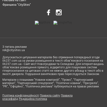
Реклама на сайті
Франшиза "CitySites"
З питань реклами
rek@citysites.ua
Допускається цитування матеріалів без отримання попередньої згоди
06237.com.ua за умови розміщення в тексті обов'язкового посилання на
06237.com.ua - Сайт міст Новогродівки та Селидове. Для інтернет-видань
обов'язкове розміщення прямого, відкритого для пошукових систем
гіперпосилання на цитовані статті не нижче другого абзацу в тексті або в
якості джерела. Порушення виняткових прав переслідується Законом.
Матеріали з плашками "Новини компаній", "Промо", "Партнерський
матеріал", "Партнерський спецпроєкт", "Політичні новини", "Пресреліз",
"PR", "Офіційно", "Політична реклама" публікуються на правах реклами.
Політика конфіденційності
Правила сайту
Правила
класифайд
Редакційна політика