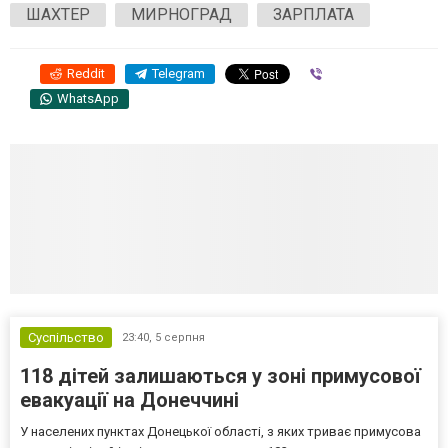
ШАХТЕР
МИРНОГРАД
ЗАРПЛАТА
Reddit
Telegram
Viber
WhatsApp
Суспільство
23:40,
5 серпня
118 дітей залишаються у зоні примусової
евакуації на Донеччині
У населених пунктах Донецької області, з яких триває примусова