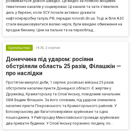
розвивається доволі швидко. Це видно за появою місцевих
тематичних каналів у соцмережах. Ці канали та чати з’явилися
десь у березні, коли ЗСУ почали активно уражати
нафтопереробну галузь РФ, передає novosti.dn.ua. Тоді ж біля АЗС
стали вишиковуватися великі черги, були введені обмеження на
продаж бензину. Ціни на пальне та на переоблад...
Суспільство
14:35,
2 серпня
Донеччина під ударом: росіяни
обстріляли область 25 разів, Філашкін —
про наслідки
Протягом минулої доби, 1 серпня, російські війська 25 разів
обстріляли населені пункти Донецької області. Є жертви у
Дружківці, Краматорську та Слов’янську, повідомив начальник
ОВА Вадим Філашкін. За його словами, під ударом опинились
населені пункти Покровського та Краматорського районів. У
Білозерському дві багатоповерхівки зруйновані та одна
пошкоджена. У Райгородку Миколаївської громади зруйновані
два приватні будинки. У Слов’янську поранено людину, по...