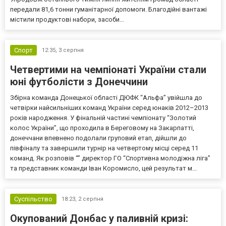
передали 81,6 тонни гуманітарної допомоги. Благодійні вантажі
містили продуктові набори, засоби...
Спорт
12:35,
3 серпня
Четвертими на чемпіонаті України стали
юні футболісти з Донеччини
Збірна команда Донецької області ДЮФК “Альфа” увійшла до
четвірки найсильніших команд України серед юнаків 2012–2013
років народження. У фінальній частині чемпіонату “Золотий
колос України”, що проходила в Береговому на Закарпатті,
донеччани впевнено подолали груповий етап, дійшли до
півфіналу та завершили турнір на четвертому місці серед 11
команд. Як розповів “” директор ГО “Спортивна молодіжна ліга”
та представник команди Іван Коромисло, цей результат м...
Суспільство
18:23,
2 серпня
Окупований Донбас у паливній кризі: