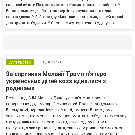
населені пункти Покровського та Краматорського районів. У
Білозерському дві багатоповерхівки зруйновані та одна
пошкоджена. У Райгородку Миколаївської громади зруйновані
два приватні будинки. У Слов’янську поранено людину, по...
Селидово и Новогродовке
Справочная
Так
Суспільство
16:00,
31 липня
За сприяння Меланії Трамп п'ятеро
українських дітей возз'єдналися з
родинами
Перша леді США Меланія Трамп уже впʼяте посприяла
поверненню додому українських дітей. Про це повідомили у
Білому домі, передає inshe.tv. У повідомленні Білого дому
зазначають, що Меланія Трамп допомогла возз’єднати «чергову
групу українських та російських дітей». Водночас там не
вказують, з яких регіонів ці діти, скільки їм років, і за яких умов
вони опинилися далеко від своїх родин. «Хоча дипломатія та