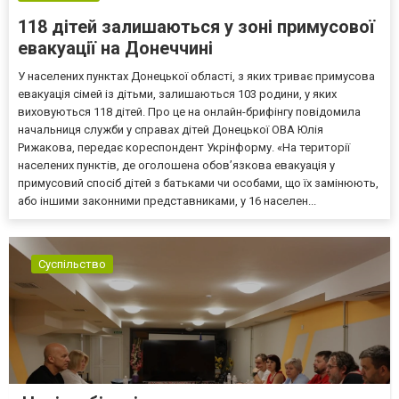
118 дітей залишаються у зоні примусової
евакуації на Донеччині
У населених пунктах Донецької області, з яких триває примусова
евакуація сімей із дітьми, залишаються 103 родини, у яких
виховуються 118 дітей. Про це на онлайн-брифінгу повідомила
начальниця служби у справах дітей Донецької ОВА Юлія
Рижакова, передає кореспондент Укрінформу. «На території
населених пунктів, де оголошена обов’язкова евакуація у
примусовий спосіб дітей з батьками чи особами, що їх замінюють,
або іншими законними представниками, у 16 населен...
Суспільство