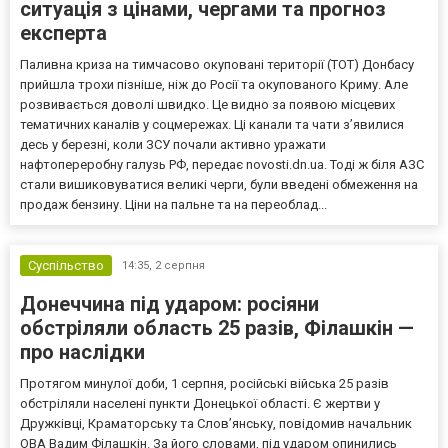
ситуація з цінами, чергами та прогноз
експерта
Паливна криза на тимчасово окуповані території (ТОТ) Донбасу
прийшла трохи пізніше, ніж до Росії та окупованого Криму. Але
розвивається доволі швидко. Це видно за появою місцевих
тематичних каналів у соцмережах. Ці канали та чати з’явилися
десь у березні, коли ЗСУ почали активно уражати
нафтопереробну галузь РФ, передає novosti.dn.ua. Тоді ж біля АЗС
стали вишиковуватися великі черги, були введені обмеження на
продаж бензину. Ціни на пальне та на переоблад...
Суспільство
14:35,
2 серпня
Донеччина під ударом: росіяни
обстріляли область 25 разів, Філашкін —
про наслідки
Протягом минулої доби, 1 серпня, російські війська 25 разів
обстріляли населені пункти Донецької області. Є жертви у
Дружківці, Краматорську та Слов’янську, повідомив начальник
ОВА Вадим Філашкін. За його словами, під ударом опинились