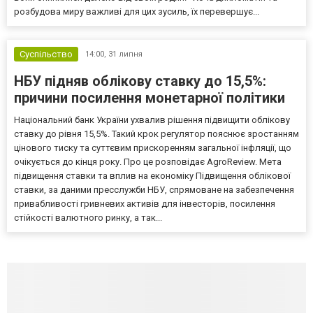
розбудова миру важливі для цих зусиль, їх перевершує...
Суспільство
14:00,
31 липня
НБУ підняв облікову ставку до 15,5%:
причини посилення монетарної політики
Національний банк України ухвалив рішення підвищити облікову
ставку до рівня 15,5%. Такий крок регулятор пояснює зростанням
цінового тиску та суттєвим прискоренням загальної інфляції, що
очікується до кінця року. Про це розповідає AgroReview. Мета
підвищення ставки та вплив на економіку Підвищення облікової
ставки, за даними пресслужби НБУ, спрямоване на забезпечення
привабливості гривневих активів для інвесторів, посилення
стійкості валютного ринку, а так...