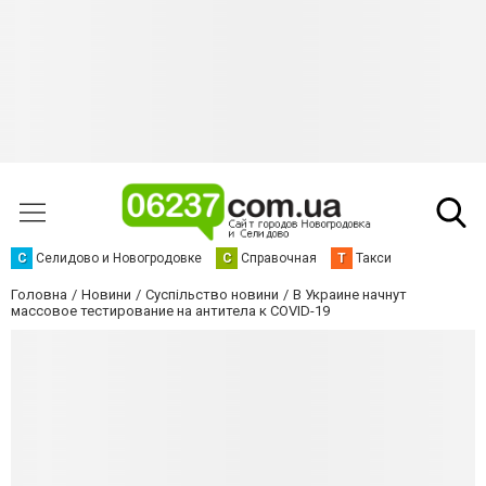
С
Селидово и Новогродовке
С
Справочная
Т
Такси
Головна
Новини
Суспільство новини
В Украине начнут
массовое тестирование на антитела к COVID-19