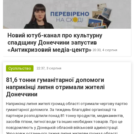
Новий ютуб-канал про культурну
спадщину Донеччини запустив
«Антикризовий медіа-центр»
20:33,
4 серпня
Суспільство
22:37,
3 серпня
81,6 тонни гуманітарної допомоги
наприкінці липня отримали жителі
Донеччини
Наприкінці липня жителі громад області отримали чергову партію
гуманітарної допомоги. За тиждень благодійні організації та
партнери розподілили понад 81 тонну продуктів, медикаментів,
засобів гігієни, питної води та інших необхідних товарів. Про це
повідомляють у Донецькій обласній військовій адміністрації.
Упродовж останнього тижня липня жителям громад області