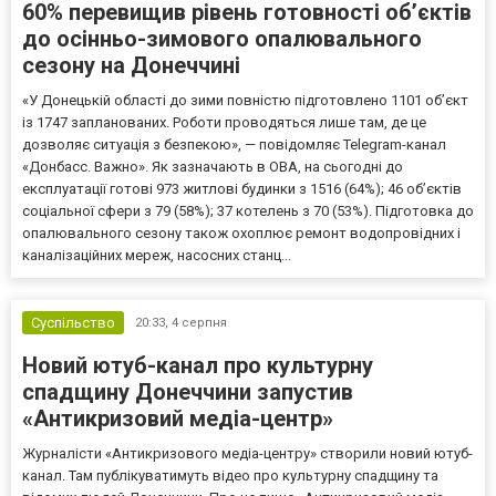
60% перевищив рівень готовності об’єктів
до осінньо-зимового опалювального
сезону на Донеччині
«У Донецькій області до зими повністю підготовлено 1101 об’єкт
із 1747 запланованих. Роботи проводяться лише там, де це
дозволяє ситуація з безпекою», — повідомляє Telegram-канал
«Донбасс. Важно». Як зазначають в ОВА, на сьогодні до
експлуатації готові 973 житлові будинки з 1516 (64%); 46 об’єктів
соціальної сфери з 79 (58%); 37 котелень з 70 (53%). Підготовка до
опалювального сезону також охоплює ремонт водопровідних і
каналізаційних мереж, насосних станц...
Суспільство
20:33,
4 серпня
Новий ютуб-канал про культурну
спадщину Донеччини запустив
«Антикризовий медіа-центр»
Журналісти «Антикризового медіа-центру» створили новий ютуб-
канал. Там публікуватимуть відео про культурну спадщину та