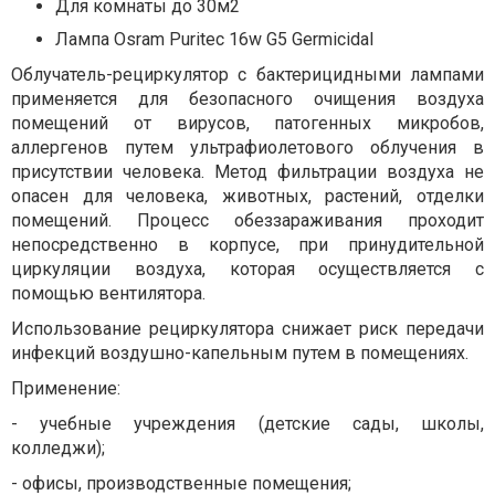
Для комнаты до 30м2
Лампа Osram Puritec 16w G5 Germicidal
Облучатель-рециркулятор с бактерицидными лампами
применяется для безопасного очищения воздуха
помещений от вирусов, патогенных микробов,
аллергенов путем ультрафиолетового облучения в
присутствии человека. Метод фильтрации воздуха не
опасен для человека, животных, растений, отделки
помещений. Процесс обеззараживания проходит
непосредственно в корпусе, при принудительной
циркуляции воздуха, которая осуществляется с
помощью вентилятора.
Использование рециркулятора снижает риск передачи
инфекций воздушно-капельным путем в помещениях.
Применение:
- учебные учреждения (детские сады, школы,
колледжи);
- офисы, производственные помещения;