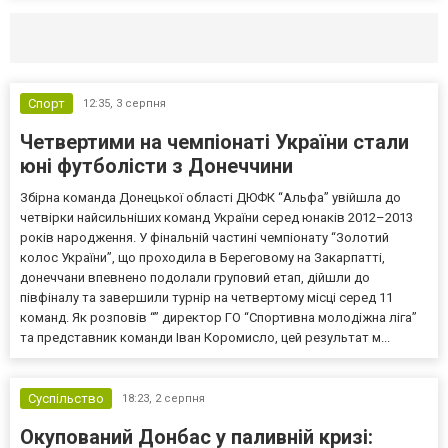
Селидово и Новогродовке
Справочная
Так
Спорт
12:35,
3 серпня
Четвертими на чемпіонаті України стали
юні футболісти з Донеччини
Збірна команда Донецької області ДЮФК “Альфа” увійшла до
четвірки найсильніших команд України серед юнаків 2012–2013
років народження. У фінальній частині чемпіонату “Золотий
колос України”, що проходила в Береговому на Закарпатті,
донеччани впевнено подолали груповий етап, дійшли до
півфіналу та завершили турнір на четвертому місці серед 11
команд. Як розповів “” директор ГО “Спортивна молодіжна ліга”
та представник команди Іван Коромисло, цей результат м...
Суспільство
18:23,
2 серпня
Окупований Донбас у паливній кризі: