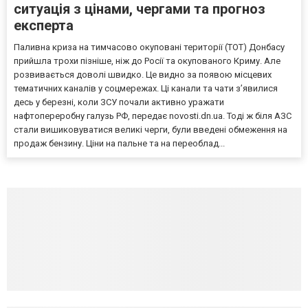
ситуація з цінами, чергами та прогноз
експерта
Паливна криза на тимчасово окуповані території (ТОТ) Донбасу
прийшла трохи пізніше, ніж до Росії та окупованого Криму. Але
розвивається доволі швидко. Це видно за появою місцевих
тематичних каналів у соцмережах. Ці канали та чати з’явилися
десь у березні, коли ЗСУ почали активно уражати
нафтопереробну галузь РФ, передає novosti.dn.ua. Тоді ж біля АЗС
стали вишиковуватися великі черги, були введені обмеження на
продаж бензину. Ціни на пальне та на переоблад...