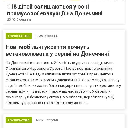
118 дітей залишаються у зоні
примусової евакуації на Донеччині
23:40,
5 серпня
Суспільство
12:38,
5 серпня
Нові мобільні укриття почнуть
встановлювати у серпні на Донеччині
На Донеччині встановлять 21 мобільне укриття за підтримки
Українського Червоного Хреста. Про це повідомив очільник
Донецької ОВА Вадим Філашкін після зустрічі з президентом
Українського ЧХ Максимом Доценком та його командою. Першу
партію мобільних залізобетонних укриттів планують доставити у
серпні, другу — у вересні. Також під час зустрічі обговорили
гуманітарну й безпекову ситуацію в області, перебіг евакуації,
підтримку переселенців та підготовку до опа...
Суспільство
07:36,
5 серпня