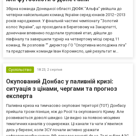
Збірна команда Донецької області ДЮФК “Альфа” увійшла до
четвірки найсильніших команд України серед юнаків 2012–2013
років народження. У фінальній частині чемпіонату “Золотий
колос України”, що проходила в Береговому на Закарпатті,
донеччани впевнено подолали груповий етап, дійшли до
півфіналу та завершили турнір на четвертому місці серед 11
команд. Як розповів “” директор ГО “Спортивна молодіжна ліга”
та представник команди Іван Коромисло, цей результат м...
Суспільство
18:23,
2 серпня
Окупований Донбас у паливній кризі:
ситуація з цінами, чергами та прогноз
експерта
Паливна криза на тимчасово окуповані території (ТОТ) Донбасу
прийшла трохи пізніше, ніж до Росії та окупованого Криму. Але
розвивається доволі швидко. Це видно за появою місцевих
тематичних каналів у соцмережах. Ці канали та чати з’явилися
десь у березні, коли ЗСУ почали активно уражати
нафтопереробну галузь РФ, передає novosti.dn.ua. Тоді ж біля АЗС