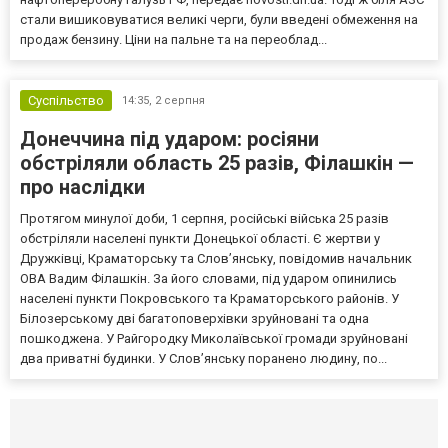
стали вишиковуватися великі черги, були введені обмеження на
продаж бензину. Ціни на пальне та на переоблад...
Суспільство
14:35,
2 серпня
Донеччина під ударом: росіяни
обстріляли область 25 разів, Філашкін —
про наслідки
Протягом минулої доби, 1 серпня, російські війська 25 разів
обстріляли населені пункти Донецької області. Є жертви у
Дружківці, Краматорську та Слов’янську, повідомив начальник
ОВА Вадим Філашкін. За його словами, під ударом опинились
населені пункти Покровського та Краматорського районів. У
Білозерському дві багатоповерхівки зруйновані та одна
пошкоджена. У Райгородку Миколаївської громади зруйновані
два приватні будинки. У Слов’янську поранено людину, по...
Селидово и Новогродовке
Справочная
Так