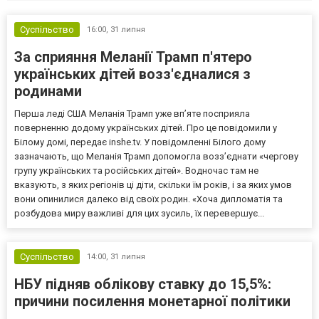
Суспільство
16:00,
31 липня
За сприяння Меланії Трамп п'ятеро
українських дітей возз'єдналися з
родинами
Перша леді США Меланія Трамп уже впʼяте посприяла
поверненню додому українських дітей. Про це повідомили у
Білому домі, передає inshe.tv. У повідомленні Білого дому
зазначають, що Меланія Трамп допомогла возз’єднати «чергову
групу українських та російських дітей». Водночас там не
вказують, з яких регіонів ці діти, скільки їм років, і за яких умов
вони опинилися далеко від своїх родин. «Хоча дипломатія та
розбудова миру важливі для цих зусиль, їх перевершує...
Суспільство
14:00,
31 липня
НБУ підняв облікову ставку до 15,5%:
причини посилення монетарної політики