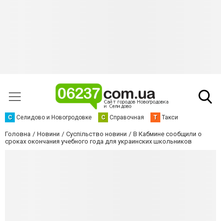
С
Селидово и Новогродовке
С
Справочная
Т
Такси
Головна
Новини
Суспільство новини
В Кабмине сообщили о
сроках окончания учебного года для украинских школьников