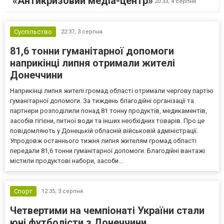
«Антикризовий медіа-центр»
20:33,
4 серпня
Суспільство
22:37,
3 серпня
81,6 тонни гуманітарної допомоги
наприкінці липня отримали жителі
Донеччини
Наприкінці липня жителі громад області отримали чергову партію
гуманітарної допомоги. За тиждень благодійні організації та
партнери розподілили понад 81 тонну продуктів, медикаментів,
засобів гігієни, питної води та інших необхідних товарів. Про це
повідомляють у Донецькій обласній військовій адміністрації.
Упродовж останнього тижня липня жителям громад області
передали 81,6 тонни гуманітарної допомоги. Благодійні вантажі
містили продуктові набори, засоби...
Спорт
12:35,
3 серпня
Четвертими на чемпіонаті України стали
юні футболісти з Донеччини