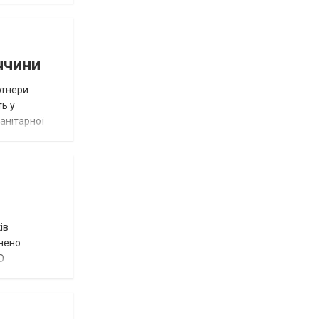
ччини
ртнери
ть у
анітарної
ів
внено
О