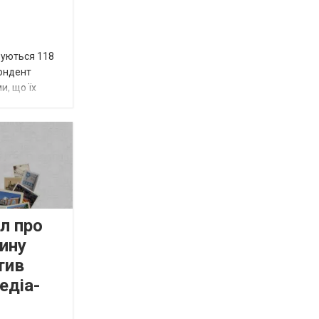
вуються 118
пондент
и, що їх
л про
ину
тив
едіа-