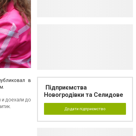
публиковал в
Підприємства
м.
Новогродівки та Селидове
 и доехали до
итик.
Додати підприємство