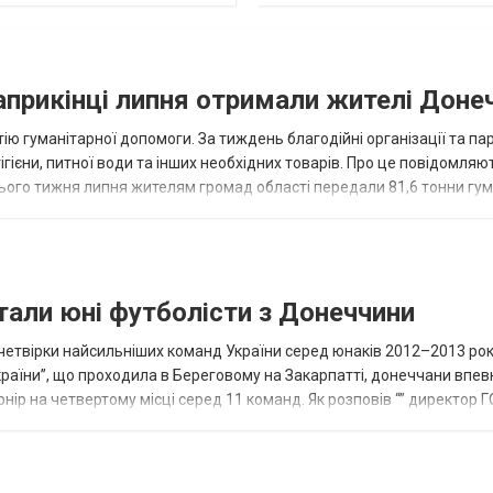
наприкінці липня отримали жителі Доне
ію гуманітарної допомоги. За тиждень благодійні організації та па
ігієни, питної води та інших необхідних товарів. Про це повідомляю
нього тижня липня жителям громад області передали 81,6 тонни гум
и...
тали юні футболісти з Донеччини
етвірки найсильніших команд України серед юнаків 2012–2013 рок
країни”, що проходила в Береговому на Закарпатті, донеччани впе
нір на четвертому місці серед 11 команд. Як розповів “” директор Г
исло, цей результат м...