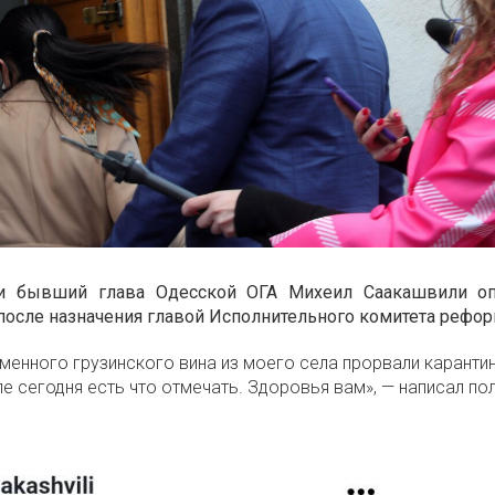
 и бывший глава Одесской ОГА Михеил Саакашвили о
 после назначения главой Исполнительного комитета рефор
менного грузинского вина из моего села прорвали карантин
пе сегодня есть что отмечать. Здоровья вам», — написал пол