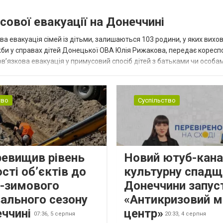
сової евакуації на Донеччині
ва евакуація сімей із дітьми, залишаються 103 родини, у яких вихо
жби у справах дітей Донецької ОВА Юлія Рижакова, передає корес
в’язкова евакуація у примусовий спосіб дітей з батьками чи особам
н...
тво
Суспільство
ревищив рівень
Новий ютуб-кана
сті об’єктів до
культурну спадщ
о-зимового
Донеччини запус
ального сезону
«Антикризовий м
еччині
центр»
07:36,
5 серпня
20:33,
4 серпня