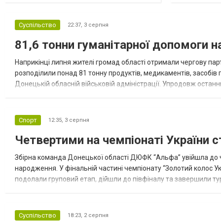
Суспільство
22:37,
3 серпня
81,6 тонни гуманітарної допомоги 
Наприкінці липня жителі громад області отримали чергову парт
розподілили понад 81 тонну продуктів, медикаментів, засобів г
Донецькій обласній військовій адміністрації. Упродовж остан
допомоги. Благодійні вантажі містили продуктові набори, засоб
Спорт
12:35,
3 серпня
Четвертими на чемпіонаті України с
Збірна команда Донецької області ДЮФК “Альфа” увійшла до ч
народження. У фінальній частині чемпіонату “Золотий колос У
подолали груповий етап, дійшли до півфіналу та завершили тур
“Спортивна молодіжна ліга” та представник команди Іван Кором
Суспільство
18:23,
2 серпня