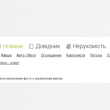
Новини
Довідник
Нерухомість
Афіша
Авто / Мото
Оголошення
Карта міста
Погода
Д
прос - ответ
вое назначение фото с грузинским вином