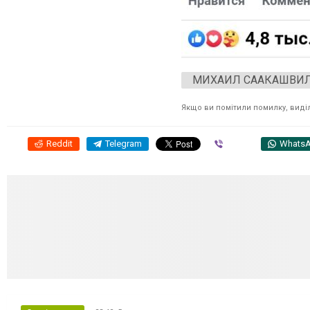
МИХАИЛ СААКАШВИ
Якщо ви помітили помилку, виділі
Reddit
Telegram
Viber
Whats