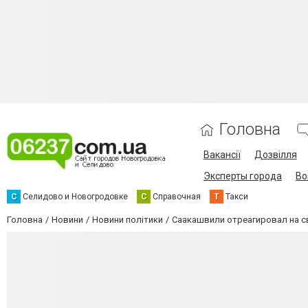
Головна
Вакансії
Дозвілля
Эксперты города
Во
С
Селидово и Новогродовке
С
Справочная
Т
Такси
Головна
Новини
Новини політики
Саакашвили отреагировал на с