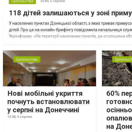
Суспільство
23:40,
5 серпня
118 дітей залишаються у зоні приму
У населених пунктах Донецької області, з яких триває примусо
дітей. Про це на онлайн-брифінгу повідомила начальниця слу
Укрінформу. «На території населених пунктів, де оголошена обо
замінюють, або іншими законними представниками, у 16 населе
Суспільство
Суспільс
Нові мобільні укриття
60% пе
почнуть встановлювати
готовно
у серпні на Донеччині
осіннь
опалюв
12:38,
5 серпня
на Дон