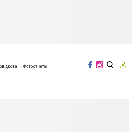
овідкова
Фотоотчеты